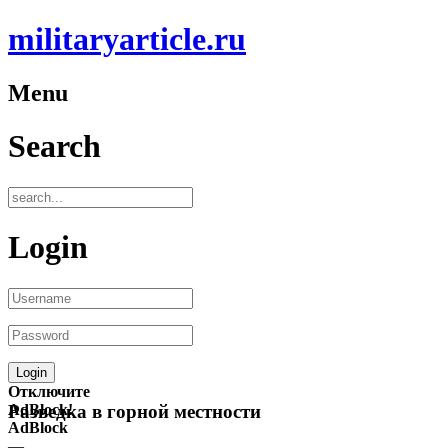
militaryarticle.ru
Menu
Search
Login
Отключите
AdBlock!
Разведка в горной местности
AdBlock
—