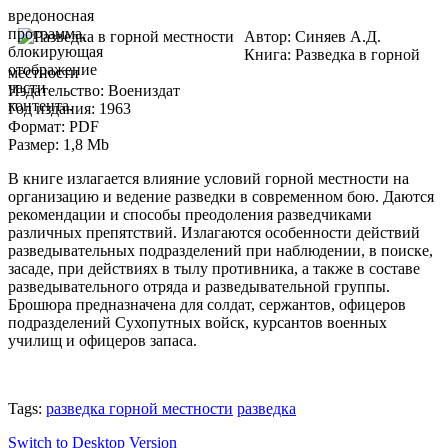
вредоносная
программа,
Автор: Синяев А.Д.
блокирующая
Книга: Разведка в горной
отображение
местности
части
Издательство: Воениздат
контента.
Год издания: 1963
Формат: PDF
Размер: 1,8 Mb
В книге излагается влияние условий горной местности на
организацию и ведение разведки в современном бою. Даются
рекомендации и способы преодоления разведчиками
различных препятствий. Излагаются особенности действий
разведывательных подразделений при наблюдении, в поиске,
засаде, при действиях в тылу противника, а также в составе
разведывательного отряда и разведывательной группы.
Брошюра предназначена для солдат, сержантов, офицеров
подразделений Сухопутных войск, курсантов военных
училищ и офицеров запаса.
Tags:
разведка горной местности
разведка
Switch to Desktop Version