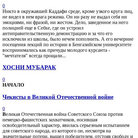
0
Никто в окружавшей Каддафи среде, кроме узкого круга лиц,
не видел в нем врага режима. Он ни разу не выдал себя ни
эмоциями, ни фразой, ни жестом. Дело, заведенное на него
полицией еще в Себхе, где он устроил
антиправительственную демонстрацию и за что его
исключили из школы, было нечем пополнить. А его вечерние
посещения лекций по истории в Бенгазийском университете
воспринимались как причуды молодого курсанта -
"мечтателя" всегда прощали...
ХОСНИ МУБАРАК
0
НАЧАЛО
Чекисты в Великой Отечественной войне
0
В
еликая Отечественная война Советского Союза против
немецко-фашистских захватчиков, носившая
освободительный характер, явилась серьезным испытанием
для советского народа, из которого он, несмотря на
значительные потери, вышел победителем, отстояв свободу и