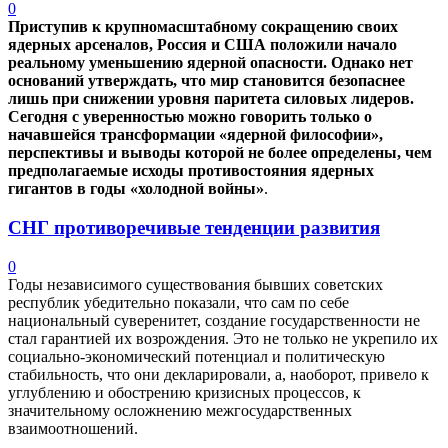
0
Приступив к крупномасштабному сокращению своих
ядерных арсеналов, Россия и США положили начало
реальному уменьшению ядерной опасности. Однако нет
оснований утверждать, что мир становится безопаснее
лишь при снижении уровня паритета силовых лидеров.
Сегодня с уверенностью можно говорить только о
начавшейся трансформации «ядерной философии»,
перспективы и выводы которой не более определены, чем
предполагаемые исходы противостояния ядерных
гигантов в годы «холодной войны»
.
СНГ противоречивые тенденции развития
0
Годы независимого существования бывших советских
республик убедительно показали, что сам по себе
национальный суверенитет, создание государственности не
стал гарантией их возрождения. Это не только не укрепило их
социально-экономический потенциал и политическую
стабильность, что они декларировали, а, наоборот, привело к
углублению и обострению кризисных процессов, к
значительному осложнению межгосударственных
взаимоотношений.