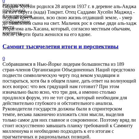
0
вредоносная
Саддам Хусейн родился 28 апреля 1937 г. в деревне аль-Авджа
программа,
на юге округа (када) Тикрит. Отец Саддами Хусейн Маджид -
блокирующая
бедный крестьянин, всю свою жизнь отдавший земле, - умер
отображение
до появления сына на свет. Мальчик рос в семье дяди аль-хадж
части
Ибрагима аль-Хасана, который, согласно местным обычаям,
контента.
после смерти брата женился на его вдове.
Саммит тысячелетия итоги и перспективы
0
Собравшимся в Нью-Йорке лидерам большинства из 189
стран-членов Организации Объединенных Наций предстояло
подвести символическую черту под веком уходящим и
постараться, хотя бы в общем плане, дать ответ на волнующий
всех вопрос: что век грядущий нам готовит? При этом
изначально было ясно, что три дня, а именно столько
продлился форум, это не тот срок, который необходим для
действительно глубокого и обстоятельного анализа.
Руководители государств должны были в спринтерском
темпе, весьма лаконично изложить слои мысли, выделив
только самое для них главное и сокровенное. Поэтому вряд ли
стоит искусственно завышать планку требований к Саммиту
миллениума и необходимо подходить к его итогам с
прагматичных и рациональных позиций.