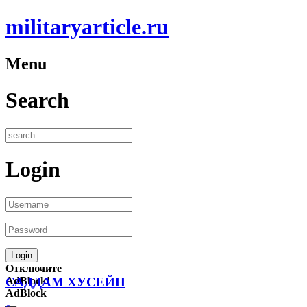
militaryarticle.ru
Menu
Search
Login
Отключите
AdBlock!
САДДАМ ХУСЕЙН
AdBlock
—