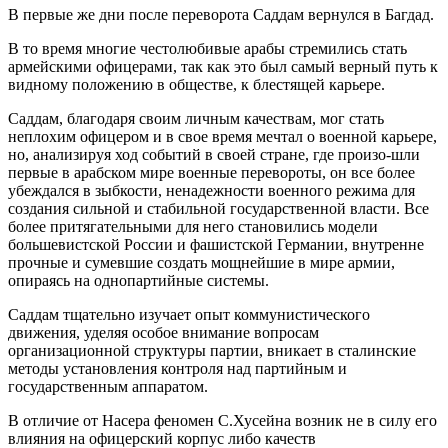
В первые же дни после переворота Саддам вернулся в Багдад.
В то время многие честолюбивые арабы стремились стать
армейскими офицерами, так как это был самый верный путь к
видному положению в обществе, к блестящей карьере.
Саддам, благодаря своим личным качествам, мог стать
неплохим офицером и в свое время мечтал о военной карьере,
но, анализируя ход событий в своей стране, где произо-шли
первые в арабском мире военные перевороты, он все более
убеждался в зыбкости, ненадежности военного режима для
создания сильной и стабильной государственной власти. Все
более притягательными для него становились модели
большевистской России и фашистской Германии, внутренне
прочные и сумевшие создать мощнейшие в мире армии,
опираясь на однопартийные системы.
Саддам тщательно изучает опыт коммунистического
движения, уделяя особое внимание вопросам
организационной структуры партии, вникает в сталинские
методы установления контроля над партийным и
государственным аппаратом.
В отличие от Насера феномен С.Хусейна возник не в силу его
влияния на офицерский корпус либо качеств