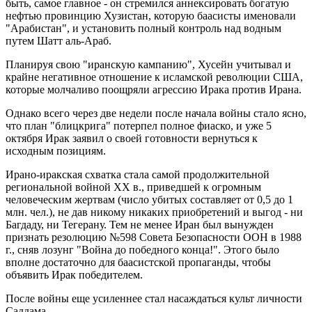
быть, самое главное - он стремился аннексировать богатую
нефтью провинцию Хузистан, которую баасисты именовали
"Арабистан", и установить полный контроль над водным
путем Шатт аль-Араб.
Планируя свою "иранскую кампанию", Хусейн учитывал и
крайне негативное отношение к исламской революции США,
которые молчаливо поощряли агрессию Ирака против Ирана.
Однако всего через две недели после начала войны стало ясно,
что план "блицкрига" потерпел полное фиаско, и уже 5
октября Ирак заявил о своей готовности вернуться к
исходным позициям.
Ирано-иракская схватка стала самой продолжительной
региональной войной XX в., приведшей к огромным
человеческим жертвам (число убитых составляет от 0,5 до 1
млн. чел.), не дав никому никаких приобретений и выгод - ни
Багдаду, ни Тегерану. Тем не менее Иран был вынужден
признать резолюцию №598 Совета Безопасности ООН в 1988
г., сняв лозунг "Война до победного конца!". Этого было
вполне достаточно для баасистской пропаганды, чтобы
объявить Ирак победителем.
После войны еще усиленнее стал насаждаться культ личности
Саддама.