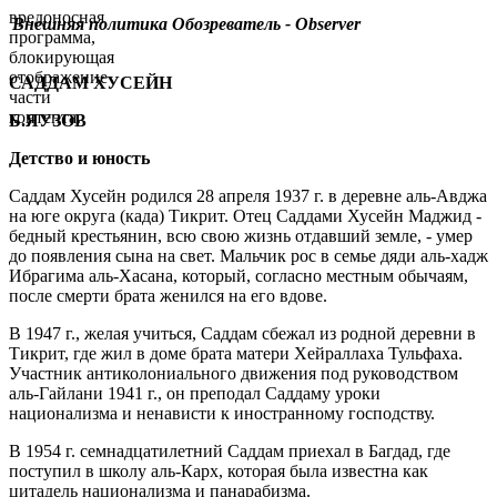
вредоносная
Внешняя политика
Обозреватель - Observer
программа,
блокирующая
отображение
САДДАМ ХУСЕЙН
части
контента.
Б.ЯУЗОВ
Детство и юность
Саддам Хусейн родился 28 апреля 1937 г. в деревне аль-Авджа
на юге округа (када) Тикрит. Отец Саддами Хусейн Маджид -
бедный крестьянин, всю свою жизнь отдавший земле, - умер
до появления сына на свет. Мальчик рос в семье дяди аль-хадж
Ибрагима аль-Хасана, который, согласно местным обычаям,
после смерти брата женился на его вдове.
В 1947 г., желая учиться, Саддам сбежал из родной деревни в
Тикрит, где жил в доме брата матери Хейраллаха Тульфаха.
Участник антиколониального движения под руководством
аль-Гайлани 1941 г., он преподал Саддаму уроки
национализма и ненависти к иностранному господству.
В 1954 г. семнадцатилетний Саддам приехал в Багдад, где
поступил в школу аль-Карх, которая была известна как
цитадель национализма и панарабизма.