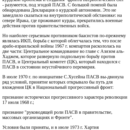
- разумеется, под эгидой ПАСВ. С большой помпой была
обнародована Декларация о курдской автономии. Это не
замедлило сказаться на внутриполитической обстановке: на
севере Ирака, где проживают курды, прекратились военные
действия против правительственных войск.
Но наиболее серьезным противником баасистов по-прежнему
являлась ИКП, борьба с которой облегчалась тем, что после
арабо-израильской войны 1967 г. компартия раскололась на
две части: Центральное командование во главе с Азизом аль-
Хаджем, которое развернуло подпольную борьбу против
ПАСВ, и Центральный комитет (ЦК), который находился с
ПАСВ в состоянии неустойчивого перемирия.
В июле 1970 г. по инициативе С.Хусейна ПАСВ вы-двинула
ряд условий, принятие которых открывало бы путь для
вхождения ЦК в Национальный прогрессивный фронт:
признание исторически прогрессивного характера революции
17 июля 1968 г.;
признание "руководящей роли ПАСВ в правительстве,
массовых организациях и Фронте".
Условия были приняты, и в июле 1973 г. Хартия