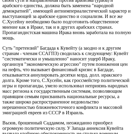
своей сути и направленная против арабизма (ураба) и
арабского единства, должна быть заменена "народной
демократией", имеющей антиимпериалистический характер и
выступающей за арабское единство и социализм. И все же
С.Хусейну необходимо было подготовить общественное
мнение как в Ираке, так и в других арабских странах.
Пропагандистская машина Ирака вновь заработала на полную
мощь.
Суть "претензий" Багдада к Кувейту (а заодно и к другим
странам - членам ССАГПЗ) сводилась к следующему: Кувейт
"систематически и умышленно" наносит ущерб Ираку,
организуя "экономическую агрессию" путем понижения цен
на нефть, что вызывает финансовый кризис в Багдаде,
отказывается аннулировать десятки млрд. долл. иракского
долга. Кроме того, С.Хусейн, как гроссмейстер политической
игры и пропаганды, умело использовал неприязнь народных
масс региона к государственным системам, позволяющим
правящим семьям присваивать национальные ресурсы, а
также широко распространенное недовольство
нерешенностью ближневосточного конфликта и массовой
эмиграцией евреев из СССР в Израиль.
Вызов, брошенный Саддамом, неожиданно приобрел
огромную политическую силу. У Запада аннексия Кувейта
вызвала крайнюю обеспокоенность не столько военным