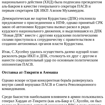
национального действия (ХНД) была подписана президентом
аль-Бакром в качестве генерального секретаря ПАСВ и
первым секретарем ЦК ИКП Азизом Мухаммудом.
Демократическая же партия Курдистана (ДПК) отклонила
предложение о присоединении к НПФ, однако принятый СРК
закон об автономии Курдистана вызвал раскол в рядах
курдского национального движения, и выделившаяся из ДПК
"Новая ДПК" вместе с другими курдскими политическими
силами приступила к сотрудничеству с правительством в
создании автономных органов власти Курдистана.
Итак, С.Хусейну удалось осуществить далеко идущий план:
расколоть ряды ИКП и ДПК, столкнуть их друг с другом и
нанести сокрушительный удар по основным политическим
оппонентам ПАСВ.
Отставка ат-Тикрити и Аммаша
Однако вскоре острая конкурентная борьба развернулась
внутри самой верхушки ПАСВ и Совета Революционного
командования.
Среди баасистов наибольшим влиянием в армии пользовались
генерал Хардан ат-Тикрити (как аль-Бакр и С.Хусейн, он был