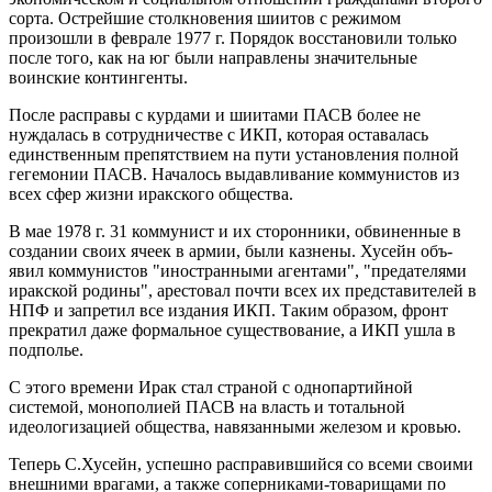
сорта. Острейшие столкновения шиитов с режимом
произошли в феврале 1977 г. Порядок восстановили только
после того, как на юг были направлены значительные
воинские контингенты.
После расправы с курдами и шиитами ПАСВ более не
нуждалась в сотрудничестве с ИКП, которая оставалась
единственным препятствием на пути установления полной
гегемонии ПАСВ. Началось выдавливание коммунистов из
всех сфер жизни иракского общества.
В мае 1978 г. 31 коммунист и их сторонники, обвиненные в
создании своих ячеек в армии, были казнены. Хусейн объ-
явил коммунистов "иностранными агентами", "предателями
иракской родины", арестовал почти всех их представителей в
НПФ и запретил все издания ИКП. Таким образом, фронт
прекратил даже формальное существование, а ИКП ушла в
подполье.
С этого времени Ирак стал страной с однопартийной
системой, монополией ПАСВ на власть и тотальной
идеологизацией общества, навязанными железом и кровью.
Теперь С.Хусейн, успешно расправившийся со всеми своими
внешними врагами, а также соперниками-товарищами по