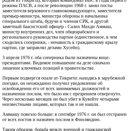
родом из Тикрита), который командовал ВВС в годы первого
режима ПАСВ, а после революции 1968 г. занял посты
заместителя верховного главнокомандующего, заместителя
премьер-министра, министра обороны и начальника
генерального штаба, будучи и членом СРК, и другой
заметный баасистский офицер - Салих Махди Аммаш,
министр внутренних дел, член общеарабского и
регионального руководства партии (единственное, в чем
сходились соперники, - ненависть к гражданскому крылу
партии, где заправлял делами Хусейн).
3 апреля 1976 г. оба соперника были назначены вице-
президентами. Видимое повышение на деле означало
лишение ключевых позиций в правительстве.
Первым подвергся опале ат-Тикрити: находясь в зарубежной
поездке, он неожиданно получил уведомление об
освобождении его от всех занимаемых должностей и
назначении послом, что было им с презрением отвергнуто.
Через несколько месяцев он был убит в Кувейте четырьмя
неизвестными лицами, которых так и не нашли.
Аммашу повезло больше: в сентябре 1976 г. он был отстранен
от всех постов и назначен послом в Финляндию.
Таким образом, борьба между военной и гражданской