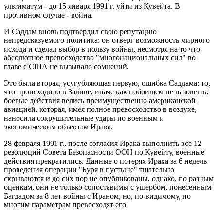
ультиматум - до 15 января 1991 г. уйти из Кувейта. В
противном случае - война.
И Саддам вновь подтвердил свою репутацию
непредсказуемого политика: он отверг возможность мирного
исхода и сделал выбор в пользу войны, несмотря на то что
абсолютное превосходство "многонациональных сил" во
главе с США не вызывало сомнений.
Это была вторая, усугубляющая первую, ошибка Саддама: то,
что происходило в Заливе, иначе как побоищем не назовешь:
боевые действия велись преимущественно американской
авиацией, которая, имея полное превосходство в воздухе,
наносила сокрушительные удары по военным и
экономическим объектам Ирака.
28 февраля 1991 г., после согласия Ирака выполнить все 12
резолюций Совета Безопасности ООН по Кувейту, военные
действия прекратились. Данные о потерях Ирака за 6 недель
проведения операции "Буря в пустыне" тщательно
скрываются и до сих пор не опубликованы, однако, по разным
оценкам, они не только сопоставимы с ущербом, понесенным
Багдадом за 8 лет войны с Ираном, но, по-видимому, по
многим параметрам превосходят его.