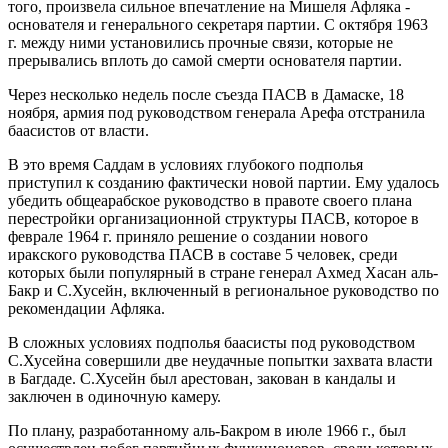
того, произвела сильное впечатление на Мишеля Афляка -
основателя и генерального секретаря партии. С октября 1963
г. между ними установились прочные связи, которые не
прерывались вплоть до самой смерти основателя партии.
Через несколько недель после съезда ПАСВ в Дамаске, 18
ноября, армия под руководством генерала Арефа отстранила
баасистов от власти.
В это время Саддам в условиях глубокого подполья
приступил к созданию фактически новой партии. Ему удалось
убедить общеарабское руководство в правоте своего плана
перестройки организационной структуры ПАСВ, которое в
феврале 1964 г. приняло решение о создании нового
иракского руководства ПАСВ в составе 5 человек, среди
которых были популярный в стране генерал Ахмед Хасан аль-
Бакр и С.Хусейн, включенный в региональное руководство по
рекомендации Афляка.
В сложных условиях подполья баасисты под руководством
С.Хусейна совершили две неудачные попытки захвата власти
в Багдаде. С.Хусейн был арестован, закован в кандалы и
заключен в одиночную камеру.
По плану, разработанному аль-Бакром в июле 1966 г., был