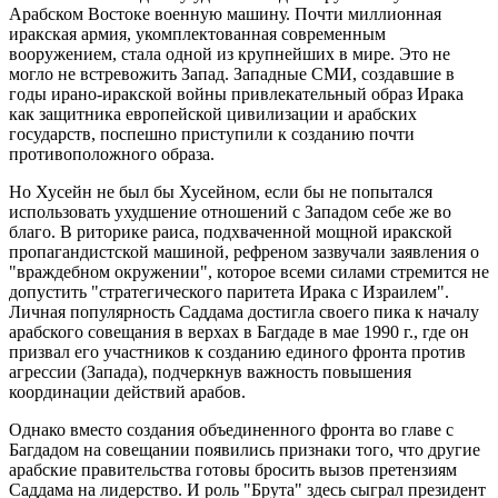
Арабском Востоке военную машину. Почти миллионная
иракская армия, укомплектованная современным
вооружением, стала одной из крупнейших в мире. Это не
могло не встревожить Запад. Западные СМИ, создавшие в
годы ирано-иракской войны привлекательный образ Ирака
как защитника европейской цивилизации и арабских
государств, поспешно приступили к созданию почти
противоположного образа.
Но Хусейн не был бы Хусейном, если бы не попытался
использовать ухудшение отношений с Западом себе же во
благо. В риторике раиса, подхваченной мощной иракской
пропагандистской машиной, рефреном зазвучали заявления о
"враждебном окружении", которое всеми силами стремится не
допустить "стратегического паритета Ирака с Израилем".
Личная популярность Саддама достигла своего пика к началу
арабского совещания в верхах в Багдаде в мае 1990 г., где он
призвал его участников к созданию единого фронта против
агрессии (Запада), подчеркнув важность повышения
координации действий арабов.
Однако вместо создания объединенного фронта во главе с
Багдадом на совещании появились признаки того, что другие
арабские правительства готовы бросить вызов претензиям
Саддама на лидерство. И роль "Брута" здесь сыграл президент