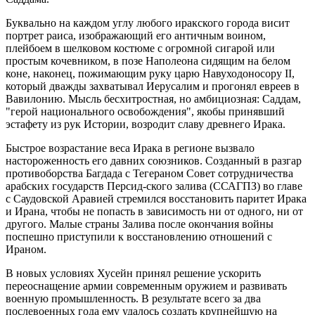
Буквально на каждом углу любого иракского города висит
портрет раиса, изображающий его античным воином,
плейбоем в шелковом костюме с огромной сигарой или
простым кочевником, в позе Наполеона сидящим на белом
коне, наконец, пожимающим руку царю Навуходоносору II,
который дважды захватывал Иерусалим и прогонял евреев в
Вавилонию. Мысль бесхитростная, но амбициозная: Саддам,
"герой национального освобождения", якобы принявший
эстафету из рук Истории, возродит славу древнего Ирака.
Быстрое возрастание веса Ирака в регионе вызвало
настороженность его давних союзников. Созданный в разгар
противоборства Багдада с Тегераном Совет сотрудничества
арабских государств Персид-ского залива (ССАГПЗ) во главе
с Саудовской Аравией стремился восстановить паритет Ирака
и Ирана, чтобы не попасть в зависимость ни от одного, ни от
другого. Малые страны Залива после окончания войны
поспешно приступили к восстановлению отношений с
Ираном.
В новых условиях Хусейн принял решение ускорить
переоснащение армии современным оружием и развивать
военную промышленность. В результате всего за два
послевоенных года ему удалось создать крупнейшую на