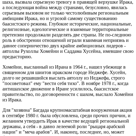
шаха, вызвала серьезную тревогу в правящей верхушке Ирака,
а последующая война между странами, безусловно, явилась
серьезным вызовом не только честолюбивым региональным
амбициям Ирака, но и угрозой самому существованию
баасистского режима. Глубокие исторические, национальные,
религиозные, идеологические и взаимные территориальные
претензии продолжали разделять две страны. Не по-следнюю
роль в обострении отношений играли взаимная неприязнь и
давнее соперничество двух крайне амбициозных лидеров -
аятоллы Рухоллы Хомейни и Саддама Хусейна, имевшие свою
предысторию.
Хомейни, высланный из Ирана в 1964 г., нашел убежище в
священном для шиитов иракском городе Неджефе. Хусейн,
долго не решавшийся выслать аятоллу из Неджефа, строго
"посоветовал" ему "вести себя тихо". В ноябре 1978 г., когда
антишахское движение в Иране усилилось, баасистское
правительство, по договоренности с шахом, выслало Хомейни
из Ирака.
Для "хозяина" Багдада крупномасштабная вооруженная акция
в сентябре 1980 г. была обусловлена, среди прочих причин, и
желанием утвердить Ирак в качестве ведущей региональной
державы, а себя - в давно лелеемой роли "рыцаря арабской
нации" и "меча арабов". И, наконец, последнее, но, может