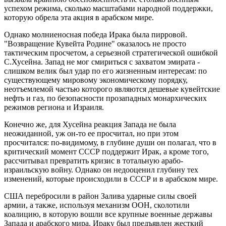
успехом режима, сколько масштабами народной поддержки,
которую обрела эта акция в арабском мире.
Однако молниеносная победа Ирака была пирровой.
"Возвращение Кувейта Родине" оказалось не просто
тактическим просчетом, а серьезной стратегической ошибкой
С.Хусейна. Запад не мог смириться с захватом эмирата -
слишком велик был удар по его жизненным интересам: по
существующему мировому экономическому порядку,
неотъемлемой частью которого являются дешевые кувейтские
нефть и газ, по безопасности прозападных монархических
режимов региона и Израиля.
Конечно же, для Хусейна реакция Запада не была
неожиданной, уж он-то ее просчитал, но при этом
просчитался: по-видимому, в глубине души он полагал, что в
критический момент СССР поддержит Ирак, а кроме того,
рассчитывал превратить кризис в тотальную арабо-
израильскую войну. Однако он недооценил глубину тех
изменений, которые происходили в СССР и в арабском мире.
США перебросили в район Залива ударные силы своей
армии, а также, используя механизм ООН, сколотили
коалицию, в которую вошли все крупные военные державы
Запада и арабского мира. Ираку был предъявлен жесткий