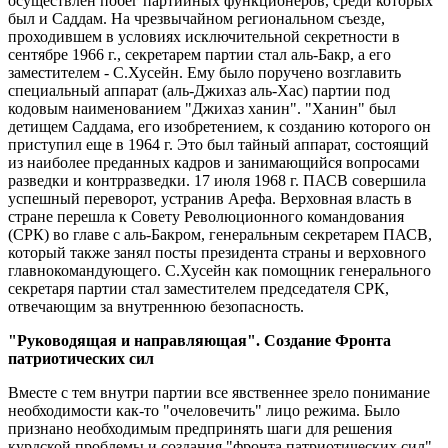
осуществлен побег партийных функционеров, среди которых
был и Саддам. На чрезвычайном региональном съезде,
проходившем в условиях исключительной секретности в
сентябре 1966 г., секретарем партии стал аль-Бакр, а его
заместителем - С.Хусейн. Ему было поручено возглавить
специальный аппарат (аль-Джихаз аль-Хас) партии под
кодовым наименованием "Джихаз ханин". "Ханин" был
детищем Саддама, его изобретением, к созданию которого он
приступил еще в 1964 г. Это был тайный аппарат, состоящий
из наиболее преданных кадров и занимающийся вопросами
разведки и контрразведки. 17 июля 1968 г. ПАСВ совершила
успешный переворот, устранив Арефа. Верховная власть в
стране перешла к Совету Революционного командования
(СРК) во главе с аль-Бакром, генеральным секретарем ПАСВ,
который также занял посты президента страны и верховного
главнокомандующего. С.Хусейн как помощник генерального
секретаря партии стал заместителем председателя СРК,
отвечающим за внутреннюю безопасность.
"Руководящая и направляющая".
Создание Фронта
патриотических сил
Вместе с тем внутри партии все явственнее зрело понимание
необходимости как-то "очеловечить" лицо режима. Было
признано необходимым предпринять шаги для решения
курдской проблемы и создания "фронта патриотических сил"