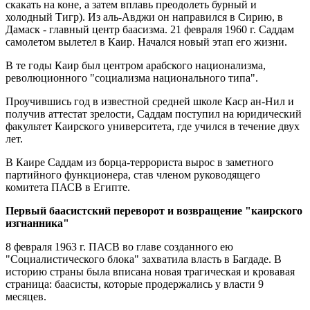
скакать на коне, а затем вплавь преодолеть бурный и
холодный Тигр). Из аль-Авджи он направился в Сирию, в
Дамаск - главный центр баасизма. 21 февраля 1960 г. Саддам
самолетом вылетел в Каир. Начался новый этап его жизни.
В те годы Каир был центром арабского национализма,
революционного "социализма национального типа".
Проучившись год в известной средней школе Каср ан-Нил и
получив аттестат зрелости, Саддам поступил на юридический
факультет Каирского университета, где учился в течение двух
лет.
В Каире Саддам из борца-террориста вырос в заметного
партийного функционера, став членом руководящего
комитета ПАСВ в Египте.
Первый баасистский переворот
и возвращение "каирского
изгнанника"
8 февраля 1963 г. ПАСВ во главе созданного ею
"Социалистического блока" захватила власть в Багдаде. В
историю страны была вписана новая трагическая и кровавая
страница: баасисты, которые продержались у власти 9
месяцев.