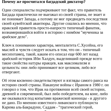
Почему же просчитался багдадский диктатор?
Одни специалисты подчеркивают тот факт, что правитель
Багдада практически не выезжал из своей страны, не знает и
не понимает Запада, а потому не мог предвидеть последствия
своей кувейтской авантюры. Другие сошлись во мнении, что
иракский правитель просто-напросто типичный фанатик,
вознамерившийся войти в историю с нимбом "мученика за
арабское дело".
Ключ к пониманию характера, менталитета С.Хусейна, его
мыслей и чувств следует искать в том, что он - типичный
месопотамец, такой, каким его описал еще 600 лет назад
арабский историк Ибн Халдун, выделивший прежде всего
такие свойства натуры иракцев, как максимализм и
цельность: они либо принимают все целиком, либо все
отвергают.
Об этом косвенно свидетельствуют и взгляды самого раиса на
историю своей страны. Накануне войны с Ираном в 1980 г. он
говорил о том, что Ирак на протяжении всей своей истории,
древней и современной, был либо победителем, на коне, либо
же оказывался под копытами вражеской конницы - и другого
не дано. По мнению известного ливанского публициста
Карима аль-Бакрадуни, Саддам - "трагический герой,