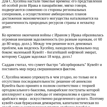
Для С.Хусейна настали тяжелые времена: его представления
об особой роли Ирака в панарабизме, мягко говоря,
подвергаются сомнению со стороны региональных
соперников, а осуществление амбициозных планов
достижения экономического могущества наталкивается на
ограниченность природных ресурсов страны и нехватку
денег.
Ко времени окончания войны с Ираном у Ирака образовалась
огромная внешняя задолженность (по разным оценкам, от 60
до 80 млрд. долл.). Между тем решение всех денежных
проблем, как виделось Хусейну, находилось буквально под
боком: маленький Кувейт - богатейший нефтяной эмират,
которому Саддам задолжал 18 млрд. долл.!
Саддам считал, что сумеет быстро "абсорбировать" Кувейт и
поставить мир перед свершившимся фактом.
С.Хусейна можно упрекнуть в чем угодно, но только не в
отсутствии последовательности: решение об аннексии
Кувейта было принято в полном соответствии с теорией
ортодоксального баасизма, панарабские постулаты которой
апеллируют к идее свободы от империализма и единства
арабского мира - искусственно разделенного целого. Поэтому
кувейт-ская буржуазная демократия, капиталистическая по