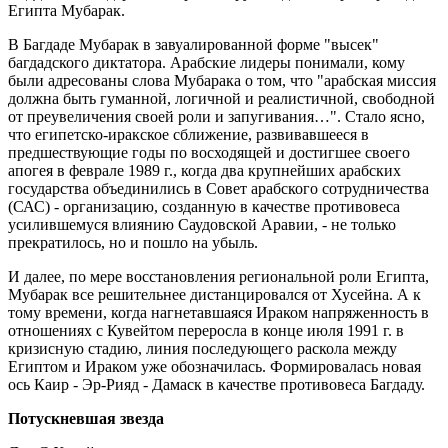
Египта Мубарак.
В Багдаде Мубарак в завуалированной форме "высек"
багдадского диктатора. Арабские лидеры понимали, кому
были адресованы слова Мубарака о том, что "арабская миссия
должна быть гуманной, логичной и реалистичной, свободной
от преувеличения своей роли и запугивания…". Стало ясно,
что египетско-иракское сближение, развивавшееся в
предшествующие годы по восходящей и достигшее своего
апогея в феврале 1989 г., когда два крупнейших арабских
государства объединились в Совет арабского сотрудничества
(САС) - организацию, созданную в качестве противовеса
усилившемуся влиянию Саудовской Аравии, - не только
прекратилось, но и пошло на убыль.
И далее, по мере восстановления региональной роли Египта,
Мубарак все решительнее дистанцировался от Хусейна. А к
тому времени, когда нагнетавшаяся Ираком напряженность в
отношениях с Кувейтом переросла в конце июля 1991 г. в
кризисную стадию, линия последующего раскола между
Египтом и Ираком уже обозначилась. Формировалась новая
ось Каир - Эр-Рияд - Дамаск в качестве противовеса Багдаду.
Потускневшая звезда