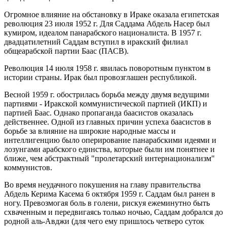
Огромное влияние на обстановку в Ираке оказала египетская
революция 23 июля 1952 г. Для Саддама Абдель Насер был
кумиром, идеалом панарабского националиста. В 1957 г.
двадцатилетний Саддам вступил в иракский филиал
общеарабской партии Баас (ПАСВ).
Революция 14 июля 1958 г. явилась поворотным пунктом в
истории страны. Ирак был провозглашен республикой.
Весной 1959 г. обострилась борьба между двумя ведущими
партиями - Иракской коммунистической партией (ИКП) и
партией Баас. Однако пропаганда баасистов оказалась
действеннее. Одной из главных причин успеха баасистов в
борьбе за влияние на широкие народные массы и
интеллигенцию было оперирование панарабскими идеями и
лозунгами арабского единства, которые были им понятнее и
ближе, чем абстрактный "пролетарский интернационализм"
коммунистов.
Во время неудачного покушения на главу правительства
Абдель Керима Касема 6 октября 1959 г. Саддам был ранен в
ногу. Превозмогая боль в голени, рискуя ежеминутно быть
схваченным и передвигаясь только ночью, Саддам добрался до
родной аль-Авджи (для чего ему пришлось четверо суток