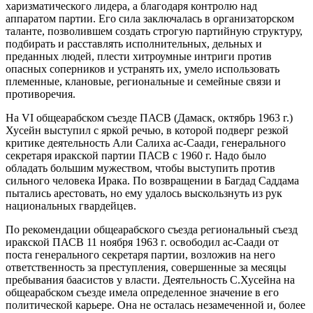
харизматического лидера, а благодаря контролю над
аппаратом партии. Его сила заключалась в организаторском
таланте, позволившем создать строгую партийную структуру,
подбирать и расставлять исполнительных, дельных и
преданных людей, плести хитроумные интриги против
опасных соперников и устранять их, умело использовать
племенные, клановые, региональные и семейные связи и
противоречия.
На VI общеарабском съезде ПАСВ (Дамаск, октябрь 1963 г.)
Хусейн выступил с яркой речью, в которой подверг резкой
критике деятельность Али Салиха ас-Саади, генерального
секретаря иракской партии ПАСВ с 1960 г. Надо было
обладать большим мужеством, чтобы выступить против
сильного человека Ирака. По возвращении в Багдад Саддама
пытались арестовать, но ему удалось выскользнуть из рук
национальных гвардейцев.
По рекомендации общеарабского съезда региональный съезд
иракской ПАСВ 11 ноября 1963 г. освободил ас-Саади от
поста генерального секретаря партии, возложив на него
ответственность за преступления, совершенные за месяцы
пребывания баасистов у власти. Деятельность С.Хусейна на
общеарабском съезде имела определенное значение в его
политической карьере. Она не осталась незамеченной и, более