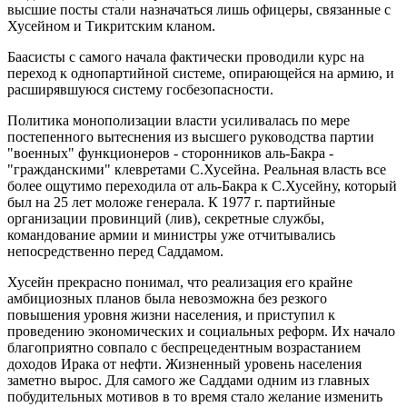
высшие посты стали назначаться лишь офицеры, связанные с
Хусейном и Тикритским кланом.
Баасисты с самого начала фактически проводили курс на
переход к однопартийной системе, опирающейся на армию, и
расширявшуюся систему госбезопасности.
Политика монополизации власти усиливалась по мере
постепенного вытеснения из высшего руководства партии
"военных" функционеров - сторонников аль-Бакра -
"гражданскими" клевретами С.Хусейна. Реальная власть все
более ощутимо переходила от аль-Бакра к С.Хусейну, который
был на 25 лет моложе генерала. К 1977 г. партийные
организации провинций (лив), секретные службы,
командование армии и министры уже отчитывались
непосредственно перед Саддамом.
Хусейн прекрасно понимал, что реализация его крайне
амбициозных планов была невозможна без резкого
повышения уровня жизни населения, и приступил к
проведению экономических и социальных реформ. Их начало
благоприятно совпало с беспрецедентным возрастанием
доходов Ирака от нефти. Жизненный уровень населения
заметно вырос. Для самого же Саддами одним из главных
побудительных мотивов в то время стало желание изменить