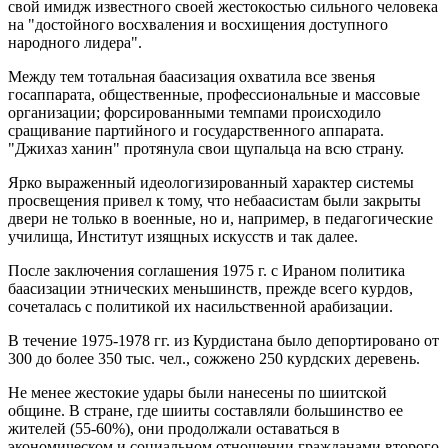
свой имидж известного своей жестокостью сильного человека
на "достойного восхваления и восхищения доступного
народного лидера".
Между тем тотальная баасизация охватила все звенья
госаппарата, общественные, профессиональные и массовые
организации; форсированными темпами происходило
сращивание партийного и государственного аппарата.
"Джихаз ханин" протянула свои щупальца на всю страну.
Ярко выраженный идеологизированный характер системы
просвещения привел к тому, что небаасистам были закрыты
двери не только в военные, но и, например, в педагогические
училища, Институт изящных искусств и так далее.
После заключения соглашения 1975 г. с Ираном политика
баасизации этнических меньшинств, прежде всего курдов,
сочеталась с политикой их насильственной арабизации.
В течение 1975-1978 гг. из Курдистана было депортировано от
300 до более 350 тыс. чел., сожжено 250 курдских деревень.
Не менее жестокие удары были нанесены по шиитской
общине. В стране, где шииты составляли большинство ее
жителей (55-60%), они продолжали оставаться в
экономическом и социальном отношении гражданами второго