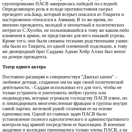
группировками ПАСВ завершилась победой по-следней.
Определяющую роль в исходе противостояния сыграл
президент аль-Бакр, который всерьез опасался ат-Тикрити и
настороженно относился к Аммашу. В то же время, по
мнению президента, молодой и неопытный в политических
интригах С.Хусейн, не пользовавшийся к тому же каким-либо
влиянием в армии, не представлял для него никакой угрозы.
Кроме того, они были связаны тесными родственными узами:
оба были из Тикрита, из одной племенной подсекции, к тому
же двоюродный брат Саддама Аднан Хейр Аллах был женат
на дочери президента.
Театр одного актера
Постоянно расширяя и совершенствуя "Джихаз ханин" -
любимое детище, созданное им на заре своей политической
деятельности, - Саддам использовал его для того, чтобы не
только устранить и уничтожить любую группу или
индивидуума, которые угрожали господству ПАСВ извне, но
и ликвидировать многочисленные фракции и группы внутри
самой партии, железной рукой сплачивая ее на основе
единомыслия. Одной из главных задач ПАСВ было
установление полного идеологического и административного
контроля над армией посредством ее баасизации. В военные
академии и колледжи принимались только члены ПАСВ, а на