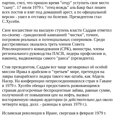
партии, счел, что пришло время "отцу" уступить свое место
"сыну". 17 июля 1979 г. "отец-вождь" аль-Бакр был лишен
всех постов и взят под домашний арест, а по официальной
версии - ушел в отставку по болезни. Президентом стал
С.Хусейн.
Свое восшествие на высшую ступень власти Саддам отметил
по-своему - грандиозной кампанией "чистки", точнее,
погромом реальных и потенциальных соперников. Среди
расстрелянных оказались треть членов Совета
Революционного командования (СРК), министры, члены
регионального руководства ПАСВ, лидеры профсоюзов и,
наконец, выдвиженцы самого "раиса" (президента).
Став президентом, Саддам все чаще заговаривал об особой
миссии Ирака в арабском и "третьем" мире, претендуя на
лавры панарабского лидера такого мас-штаба, как Абдель
Насер. На конференции неприсоединившихся стран в Гаване
в 1979 г. Хусейн обещал предоставить развивающимся
странам долгосрочные беспроцентные займы, равные сумме,
полученной от повышения цен на нефть, вызвал
восторженную овацию аудитории (и действительно дал около
четверти млрд. долл. - разницы в ценах 1979 г.).
Исламская революция в Иране, свергшая в феврале 1979 г.