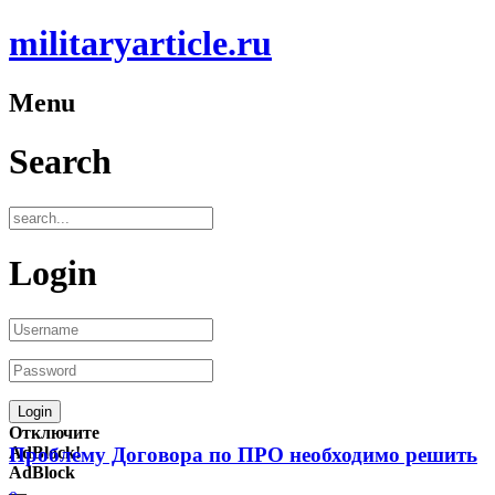
militaryarticle.ru
Menu
Search
Login
Отключите
AdBlock!
Проблему Договора по ПРО необходимо решить
AdBlock
—