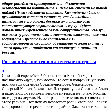
общеевропейского пространства и обеспечения
безопасности на континенте. В немалой степени на такой
подход СЕ воздействует практика Европейского Союза,
руководители которого считают, что дальнейшая
интеграция в его рамках достижима, только если
соответствующее строительство "сверху" будет
дополняться укреплением связей сотрудничества "снизу",
т.е. между региональными и местными властями соседних
государств. Предстоящее вступление в ЕС
восточноевропейских стран объективно усилит значение
этого процесса и придвинет его вплотную к границам
России.
Россия и Каспий геополитические интересы
0
С позиций европейской безопасности Каспий входит в так
называемую «дугу уязвимости», то есть в конфликтную зону,
протянувшуюся через Средиземноморье, Черноморье,
Северный Кавказ, Закавказье, Центральную и Среднюю Азию
и включающую геополитические интересы не только России,
но и других держав. Наша страна постепенно вытесняется из
этого региона. Вот почему возрастает роль Северного Кавказа
как форпоста интересов России в районе Закавказья и Каспия.