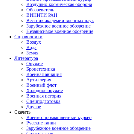
Воздушно-космическая оборона
Обозреватель
ВИНИТИ РАН
Вестник академии военных наук
Зарубежное военное обозрение
Независимое военное обозрение
Справочники
Воздух
Вода
Земля
Литература
Оружие
Бронетехника
Военная авиация
Артиллерия
Военный флот
Холодное оружие
Военная история
Спецподготовка
Другое
Скачать
Военно-промышленный курьер
Русские танки
Зарубежное военное обозрение
Солдат удачи