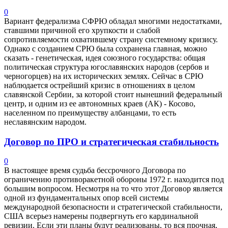
0
Вариант федерализма СФРЮ обладал многими недостатками,
ставшими причиной его хрупкости и слабой
сопротивляемости охватившему страну системному кризису.
Однако с созданием СРЮ была сохранена главная, можно
сказать - генетическая, идея союзного государства: общая
политическая структура югославянских народов (сербов и
черногорцев) на их исторических землях. Сейчас в СРЮ
наблюдается острейший кризис в отношениях в целом
славянской Сербии, за которой стоит нынешний федеральный
центр, и одним из ее автономных краев (АК) - Косово,
населенном по преимуществу албанцами, то есть
неславянским народом.
Договор по ПРО и стратегическая стабильность
0
В настоящее время судьба бессрочного Договора по
ограничению противоракетной обороны 1972 г. находится под
большим вопросом. Несмотря на то что этот Договор является
одной из фундаментальных опор всей системы
международной безопасности и стратегической стабильности,
США всерьез намерены подвергнуть его кардинальной
ревизии. Если эти планы будут реализованы, то вся прочная,