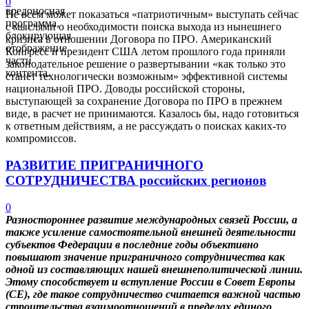
0
вредоносная
Не всем может показаться «патриотичным» выступать сейчас
программа,
с мыслями о необходимости поиска выхода из нынешнего
блокирующая
кризиса в отношении Договора по ПРО. Американский
отображение
Конгресс и президент США летом прошлого года приняли
части
законодательное решение о развертывании «как только это
контента.
станет технологически возможным» эффективной системы
национальной ПРО. Доводы российской стороны,
выступающей за сохранение Договора по ПРО в прежнем
виде, в расчет не принимаются. Казалось бы, надо готовиться
к ответным действиям, а не рассуждать о поисках каких-то
компромиссов.
РАЗВИТИЕ ПРИГРАНИЧНОГО
СОТРУДНИЧЕСТВА российских регионов
0
Разностороннее развитие международных связей России, а
также усиление самостоятельной внешней деятельности
субъектов Федерации в последние годы объективно
повышают значение приграничного сотрудничества как
одной из составляющих нашей внешнеполитической линии.
Этому способствует и вступление России в Совет Европы
(СЕ), где такое сотрудничество считается важной частью
строительства взаимоотношений в пределах единого