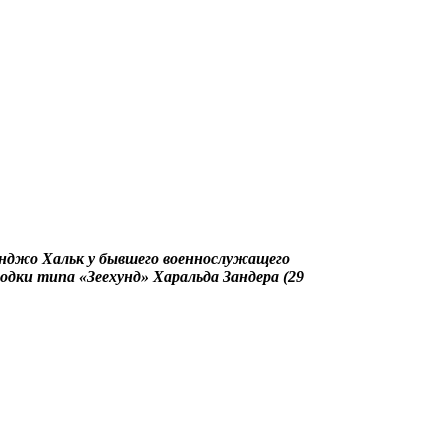
анджо Хальк у бывшего военнослужащего
одки типа «Зеехунд» Харальда Зандера (29