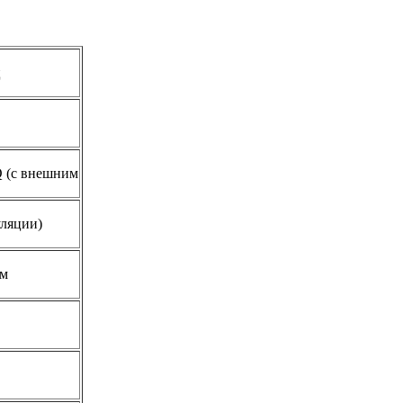
ц
 (с внешним
ляции)
Бм