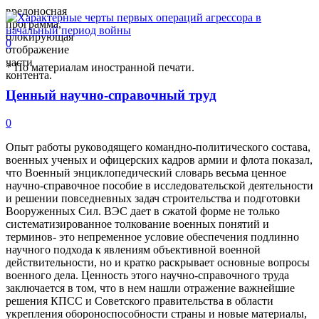
вредоносная
программа,
блокирующая
0
отображение
части
* По материалам иностранной печати.
контента.
Ценный научно-справочный труд
0
Опыт работы руководящего командно-политического состава,
военных ученых и офицерских кадров армии и флота показал,
что Военный энциклопедический словарь весьма ценное
научно-справочное пособие в исследовательской деятельности
и решении повседневных задач строительства и подготовки
Вооруженных Сил. ВЭС дает в сжатой форме не только
систематизированное толкование военных понятий и
терминов- это непременное условие обеспечения подлинно
научного подхода к явлениям объективной военной
действительности, но и кратко раскрывает основные вопросы
военного дела. Ценность этого научно-справочного труда
заключается в том, что в нем нашли отражение важнейшие
решения КПСС и Советского правительства в области
укрепления обороноспособности страны и новые материалы,