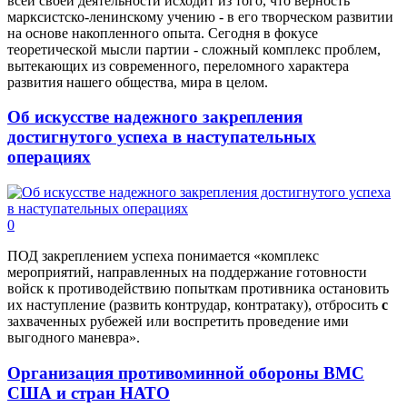
всей своей деятельности исходит из того, что верность
марксистско-ленинскому учению - в его творческом развитии
на основе накопленного опыта. Сегодня в фокусе
теоретической мысли партии - сложный комплекс проблем,
вытекающих из современного, переломного характера
развития нашего общества, мира в целом.
Об искусстве надежного закрепления
достигнутого успеха в наступательных
операциях
0
ПОД закреплением успеха понимается «комплекс
мероприятий, направленных на поддержание готовности
войск к противодействию попыткам противника остановить
их наступление (развить контрудар, контратаку), отбросить
с
захваченных рубежей или воспретить проведение ими
выгодного маневра».
Организация противоминной обороны ВМС
США и стран НАТО