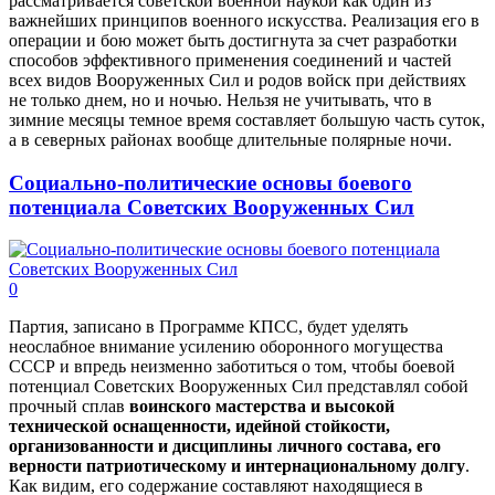
рассматривается советской военной наукой как один из
важнейших принципов военного искусства. Реализация его в
операции и бою может быть достигнута за счет разработки
способов эффективного применения соединений и частей
всех видов Вооруженных Сил и родов войск при действиях
не только днем, но и ночью. Нельзя не учитывать, что в
зимние месяцы темное время составляет большую часть суток,
а в северных районах вообще длительные полярные ночи.
Социально-политические основы боевого
потенциала Советских Вооруженных Сил
0
Партия, записано в Программе КПСС, будет уделять
неослабное внимание усилению оборонного могущества
СССР и впредь неизменно заботиться о том, чтобы боевой
потенциал Советских Вооруженных Сил представлял собой
прочный сплав
воинского мастерства и высокой
технической оснащенности, идейной стойкости,
организованности и дисциплины личного состава, его
верности патриотическому и интернациональному долгу
.
Как видим, его содержание составляют находящиеся в