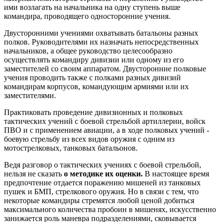
ими возлагать на начальника на одну ступень выше
командира, проводящего односторонние учения.
Двусторонними учениями охватывать батальоны разных
полков. Руководителями их назначать непосредственных
начальников, а общее руководство целесообразно
осуществлять командиру дивизии или одному из его
заместителей со своим аппаратом. Двусторонние полковые
учения проводить также с полками разных дивизий
командирам корпусов, командующим армиями или их
заместителями.
Практиковать проведение дивизионных и полковых
тактических учений с боевой стрельбой артиллерии, войск
ПВО и с применением авиации, а в ходе полковых учений -
боевую стрельбу из всех видов оружия с одним из
мотострелковых, танковых батальонов.
Ведя разговор о тактических учениях с боевой стрельбой,
нельзя не сказать
о методике их оценки.
В настоящее время
предпочтение отдается поражению мишеней из танковых
пушек и БМП, стрелкового оружия. Но в связи с тем, что
некоторые командиры стремятся любой ценой добиться
максимального количества пробоин в мишенях, искусственно
занижается роль маневра подразделениями, сковывается