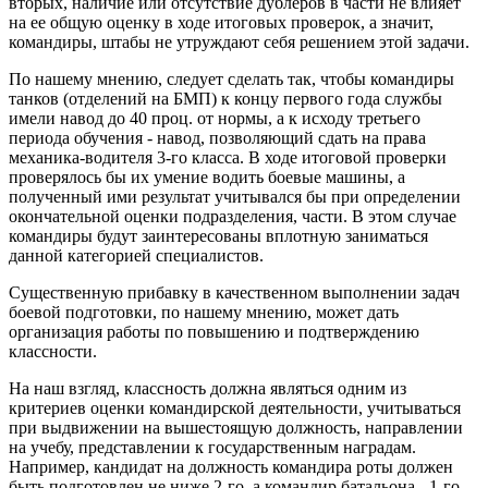
вторых, наличие или отсутствие дублеров в части не влияет
на ее общую оценку в ходе итоговых проверок, а значит,
командиры, штабы не утруждают себя решением этой задачи.
По нашему мнению, следует сделать так, чтобы командиры
танков (отделений на БМП) к концу первого года службы
имели навод до 40 проц. от нормы, а к исходу третьего
периода обучения - навод, позволяющий сдать на права
механика-водителя 3-го класса. В ходе итоговой проверки
проверялось бы их умение водить боевые машины, а
полученный ими результат учитывался бы при определении
окончательной оценки подразделения, части. В этом случае
командиры будут заинтересованы вплотную заниматься
данной категорией специалистов.
Существенную прибавку в качественном выполнении задач
боевой подготовки, по нашему мнению, может дать
организация работы по повышению и подтверждению
классности.
На наш взгляд, классность должна являться одним из
критериев оценки командирской деятельности, учитываться
при выдвижении на вышестоящую должность, направлении
на учебу, представлении к государственным наградам.
Например, кандидат на должность командира роты должен
быть подготовлен не ниже 2-го, а командир батальона - 1-го