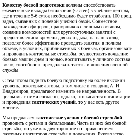
Качеству боевой подготовки
должны способствовать
ежемесячные выходы батальонов (частей) в учебные центры,
где в течение 5-6 суток необходимо будет отработать 100 проц.
задач, связанных с полевой учебной базой. Совместное
нахождение офицеров, прапорщиков с личным составом,
создание возможностей для круглосуточных занятий с
предоставлением времени для их отдыха, на наш взгляд,
позволят более эффективно проводить занятия, в полном
объеме, в условиях, приближенных к боевым, организовывать
и проводить контрольные стрельбы, осуществлять вождение
боевых машин днем и ночью, воспитывать у личного состава
волю, способность преодолевать тяготы и лишения военной
службы.
С тем чтобы поднять боевую подготовку на более высокий
уровень, некоторые авторы, в том числе и товарищ А. И.
Владимиров, предлагают изменить ее направленность. В
целом мы с ними согласны, однако, что касается организации
и проведения
тактических учений, то
у нас есть другое
мнение.
Мы предлагаем
тактические учения с боевой стрельбой
проводить с ротами и батальонами. Часть из них без боевой
стрельбы, но уже как двусторонние и с применением
лазерных имитаторов стрельбы и поражения. Руководство