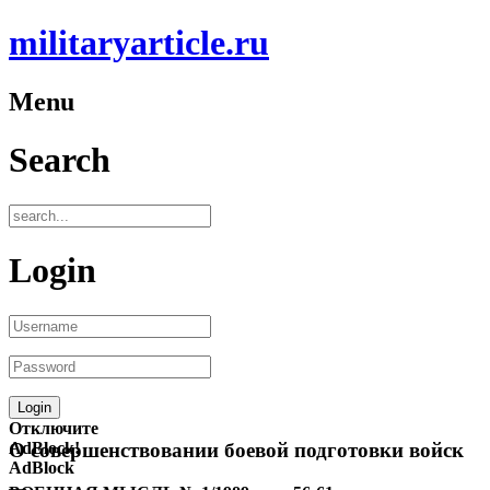
militaryarticle.ru
Menu
Search
Login
Отключите
AdBlock!
О совершенствовании боевой подготовки войск
AdBlock
—