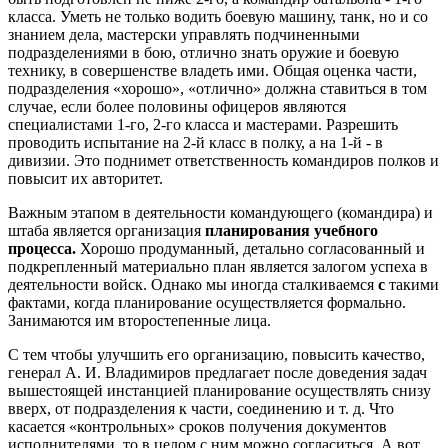
класса. Уметь не только водить боевую машину, танк, но и со
знанием дела, мастерски управлять подчиненными
подразделениями в бою, отлично знать оружие и боевую
технику, в совершенстве владеть ими. Общая оценка части,
подразделения «хорошо», «отлично» должна ставиться в том
случае, если более половины офицеров являются
специалистами 1-го, 2-го класса и мастерами. Разрешить
проводить испытание на 2-й класс в полку, а на 1-й - в
дивизии. Это поднимет ответственность командиров полков и
повысит их авторитет.
Важным этапом в деятельности командующего (командира) и
штаба является организация
планирования учебного
процесса.
Хорошо продуманный, детально согласованный и
подкрепленный материально план является залогом успеха в
деятельности войск. Однако мы иногда сталкиваемся
с
такими
фактами, когда планирование осуществляется формально.
Занимаются им второстепенные лица.
С тем чтобы улучшить его организацию, повысить качество,
генерал А. И. Владимиров предлагает после доведения задач
вышестоящей инстанцией планирование осуществлять снизу
вверх, от подразделения к части, соединению и т. д. Что
касается «контрольных» сроков получения документов
исполнителями, то в целом с ним можно согласиться. А вот