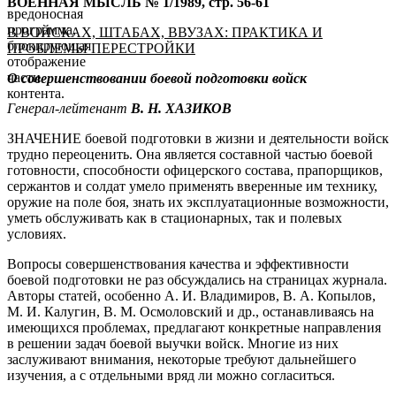
ВОЕННАЯ МЫСЛЬ № 1/1989, стр. 56-61
вредоносная
программа,
В ВОЙСКАХ, ШТАБАХ, ВВУЗАХ: ПРАКТИКА И
блокирующая
ПРОБЛЕМЫ ПЕРЕСТРОЙКИ
отображение
части
О совершенствовании боевой подготовки войск
контента.
Генерал-лейтенант
В. Н. ХАЗИКОВ
ЗНАЧЕНИЕ боевой подготовки в жизни и деятельности войск
трудно переоценить. Она является составной частью боевой
готовности, способности офицерского состава, прапорщиков,
сержантов и солдат умело применять вверенные им технику,
оружие на поле боя, знать их эксплуатационные возможности,
уметь обслуживать как в стационарных, так и полевых
условиях.
Вопросы совершенствования качества и эффективности
боевой подготовки не раз обсуждались на страницах журнала.
Авторы статей, особенно А. И. Владимиров, В. А. Копылов,
М. И. Калугин, В. М. Осмоловский и др., останавливаясь на
имеющихся проблемах, предлагают конкретные направления
в решении задач боевой выучки войск. Многие из них
заслуживают внимания, некоторые требуют дальнейшего
изучения, а с отдельными вряд ли можно согласиться.