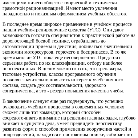
имеющими ничего общего с творческой и технически
грамотной рационализацией. Имеют место увлечения
парадностью и показным оформлением учебных объектов.
В последнее время широкое применение в учебном процессе
нашли учебно-тренировочные средства (УТС). Они дают
возможность готовить специалистов к практической работе на
дорогостоящей боевой технике, отрабатывать до
автоматизации приемы и действия, добиваться значительной
экономии моторесурсов, горючего и боеприпасов. В то же
время многие УТС пока еще несовершенны. Предстоит
серьезная работа по их классификации, отбору наиболее
перспективных. В целом можно сказать, что тренажеры,
тестовые устройства, классы программного обучения
позволят значительно повысить интерес к учебе личного
состава, создать дух состязательности, здорового
соперничества, а это - резерв повышения качества учебы.
В заключение следует еще раз подчеркнуть, что успешно
руководить учебным процессом в современных условиях
сможет лишь тот командир, который способен
сосредоточивать внимание на решении главных задач, глубоко
вникает в существо дела, умеет предвидеть перспективу
развития форм и способов применения вооружения частей и
подразделений, находится в постоянном поиске, собирает по