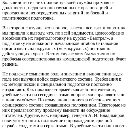
Большинство из них половину своей службы проходят в
должностях, недостаточно связанных с организацией и
проведением непосредственных занятий по боевой и
политической подготовке.
Всесторонне изучив этот вопрос, взвесив все «за» и «против»,
мы пришли к выводу, что, по всей видимости, целесообразно
возобновить их переподготовку на курсах «Выстрел», а
подготовку на должности начальников штабов батальонов
организовать на окружных (межокружных) постоянно
действующих курсах. В этом случае хотя бы частично но
проблема совершенствования командирской подготовки будет
решена.
Не подлежат сомнению роль и значение в выполнении задач
поле вой выучки войск сержантского состава. Требования к
их методической и специальной подготовке постоянно
возрастают. Как показывает армейская действительность,
учебные части на сегодня с этими вопроса ми справляются не
в полном объеме. Поэтому вполне понятна обеспокоенность
офицерского состава создавшимся положением. Некоторые из
них предлагают эту проблему вынести на обсуждение
читателей. Другие, как, например, генерал А. И. Владимиров,
советуют уточнить положение о прохождении срочной
службы солдатами и сержантами. В учебные части направлять