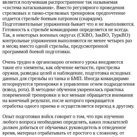
является получившая распространение так называемая
«система натаскивания». Вместо регулярного проведения
стрелковых и танко-стрелковых тренировок предпочтение
отдается стрельбе боевым патроном (снарядом).
Подготовительные упражнения бывает что и не выполняются.
Готовность к стрельбе командирами определяется не всегда.
Так, в некоторых военных округах (СКВО, ЗакВО, ТуркВО)
контрольные упражнения выполняются не менее четырех раз
в месяц вместо одной стрельбы, предусмотренной
программой боевой подготовки.
Очень трудно в организацию огневого урока внедряются
такие его элементы, как обучение меткости, пристрелка
оружия, разведка целей и наблюдение, подготовка исходных
данных для стрельбы из танка и БМП. Иногда командирами
игнорируются тренировки в управлении огнем подразделения
(взвод, рота). В методике обучения укоренилась практика
повременной тренировки и все меньше обращается внимания
на конечный результат, после которого прекращается
отработка одного приема и осуществляется переход к другому.
Опыт подготовки войск говорит о том, что при изучении
любого вопроса необходимо определять, каких показателей
должен добиться от обучаемых руководитель в отведенное
время, материал отрабатывать от простого к сложному, от