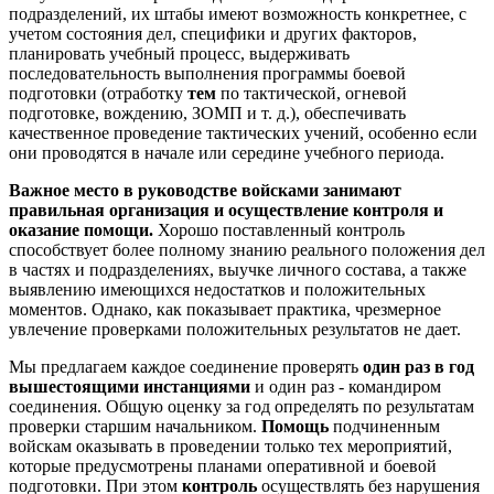
подразделений, их штабы имеют возможность конкретнее, с
учетом состояния дел, специфики и других факторов,
планировать учебный процесс, выдерживать
последовательность выполнения программы боевой
подготовки (отработку
тем
по тактической, огневой
подготовке, вождению, ЗОМП и т. д.), обеспечивать
качественное проведение тактических учений, особенно если
они проводятся в начале или середине учебного периода.
Важное место в руководстве войсками занимают
правильная организация и осуществление контроля и
оказание помощи.
Хорошо поставленный контроль
способствует более полному знанию реального положения дел
в частях и подразделениях, выучке личного состава, а также
выявлению имеющихся недостатков и положительных
моментов. Однако, как показывает практика, чрезмерное
увлечение проверками положительных результатов не дает.
Мы предлагаем каждое соединение проверять
один раз в год
вышестоящими инстанциями
и один раз - командиром
соединения. Общую оценку за год определять по результатам
проверки старшим начальником.
Помощь
подчиненным
войскам оказывать в проведении только тех мероприятий,
которые предусмотрены планами оперативной и боевой
подготовки. При этом
контроль
осуществлять без нарушения