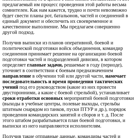
предлагаемый им процесс проведения этой работы весьма
сомнителен. Как нам кажется, трудно и почти невозможно
будет свести планы рот, батальонов, частей и соединений в
единый документ и обеспечить их своевременное и
качественное выполнение. Мы предлагаем совершенно
другой подход.
Получив выписки из планов оперативной, боевой и
политической подготовки войск объединения, командир
соединения принимает решение на организацию боевой
подготовки частей и подразделений дивизии, в котором
определяет
главные задачи,
решаемые в году (периоде),
уточняет в соответствии
с
боевым предназначением
направление
в обучении той или другой части,
намечает
последовательность и время проведения тактических
учений
под его руководством (какие из них провести
двусторонними, а какие с боевой стрельбой), устанавливает
сроки отработки основных
мероприятий боевой подготовки
(выходы в учебные центры, полевые выходы, стрельбы
штатным снарядом из танков, пуски ПТУР и др.), порядок
проведения командирских занятий и сборов и т. д. После
этого штабом разрабатывается план боевой подготовки, и
выписки из него направляются исполнителям.
Получив такие отправные данные, командиры частей и