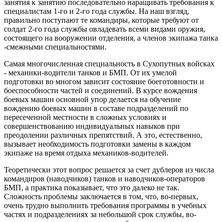
занятия к занятию последовательно наращивать требования к
специалистам 1-го и 2-го года службы. На наш взгляд,
правильно поступают те командиры, которые требуют от
солдат 2-го года службы овладевать всеми видами оружия,
состоящего на вооружении отделения, а членов экипажа танка
-смежными специальностями.
Самая многочисленная специальность в Сухопутных войсках
- механики-водители танков и БМП. От их умелой
подготовки во многом зависит состояние боеготовности и
боеспособности частей и соединений. В курсе вождения
боевых машин основной упор делается на обучение
вождению боевых машин в составе подразделений по
пересеченной местности в сложных условиях и
совершенствованию индивидуальных навыков при
преодолении различных препятствий. А это, естественно,
вызывает необходимость подготовки замены в каждом
экипаже на время отдыха механиков-водителей.
Теоретически этот вопрос решается за счет дублеров из числа
командиров (наводчиков) танков и наводчиков-операторов
БМП, а практика показывает, что это далеко не так.
Сложность проблемы заключается в том, что, во-первых,
очень трудно выполнить требования программы в учебных
частях и подразделениях за небольшой срок службы, во-