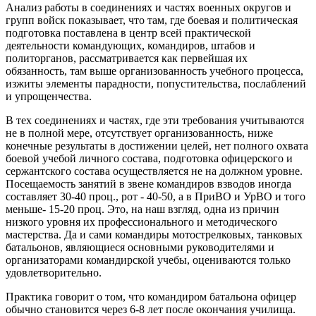
Анализ работы в соединениях и частях военных округов и
групп войск показывает, что там, где боевая и политическая
подготовка поставлена в центр всей практической
деятельности командующих, командиров, штабов и
политорганов, рассматривается как первейшая их
обязанность, там выше организованность учебного процесса,
изжиты элементы парадности, попустительства, послаблений
и упрощенчества.
В тех соединениях и частях, где эти требования учитываются
не в полной мере, отсутствует организованность, ниже
конечные результаты в достижении целей, нет полного охвата
боевой учебой личного состава, подготовка офицерского и
сержантского состава осуществляется не на должном уровне.
Посещаемость занятий в звене командиров взводов иногда
составляет 30-40 проц., рот - 40-50, а в ПриВО и УрВО и того
меньше- 15-20 проц. Это, на наш взгляд, одна из причин
низкого уровня их профессионального и методического
мастерства. Да и сами командиры мотострелковых, танковых
батальонов, являющиеся основными руководителями и
организаторами командирской учебы, оцениваются только
удовлетворительно.
Практика говорит о том, что командиром батальона офицер
обычно становится через 6-8 лет после окончания училища.