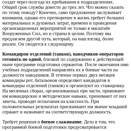
солдат через полгода их пребывания в подразделениях.
Общий срок службы довести до трех лет. Что можно сказать
по этому поводу? Конечно, само предложение заслуживает
внимания, однако его претворение в жизнь требует больших
материальных и духовных затрат, времени и проведения
организационных мероприятий не только в масштабе
Вооруженных Сил, но и страны в целом. Поэтому мы
предлагаем другой путь, который, на наш взгляд, более
реален. Он сводится к следующему.
Командиров отделений (танков), наводчиков-операторов
готовить по одной
, близкой по содержанию к действующей
ныне программе подготовки сержантов. После окончания ими
учебных подразделений направлять их в боевые части на
должности наводчиков. В течение первых двух месяцев
командиры рот, батальонов определяют кандидатов в
командиры отделений (танков) и организуют их стажировку.
На месячных сборах, организованных при части, прививают
им командирские и методические навыки, принимают от них
зачеты, проводят испытания на классность. При
положительных результатах присваивают им звание младший
сержант и назначают на соответствующую должность.
Требует решения и
боевое слаживание
. Дело в том, что
программой боевой подготовки предусматривается