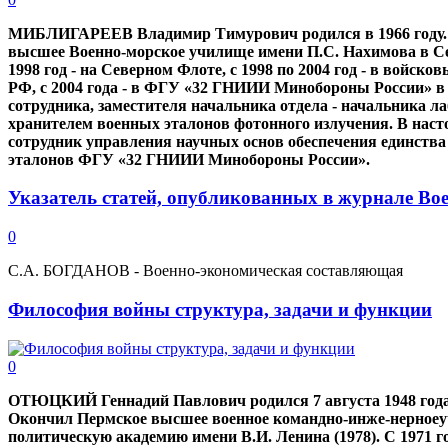
МИБЛИГАРЕЕВ Владимир Тимурович родился в 1966 году. 
высшее Военно-морское училище имени П.С. Нахимова в Сев
1998 год - на Северном Флоте, с 1998 по 2004 год - в войс
РФ, с 2004 года - в ФГУ «32 ГНИИИ Минобороны России» в
сотрудника, заместителя начальника отдела - начальника 
хранителем военных эталонов фотонного излучения. В нас
сотрудник управления научных основ обеспечения единств
эталонов ФГУ «32 ГНИИИ Минобороны России».
Указатель статей, опубликованных в журнале Вое
0
С.А. БОГДАНОВ - Военно-экономическая составляющая
Философия войны структура, задачи и функции
0
ОТЮЦКИЙ Геннадий Павлович родился 7 августа 1948 года 
Окончил Пермское высшее военное командно-инже-нерноеу
политическую академию имени В.И. Ленина (1978). С 1971 г