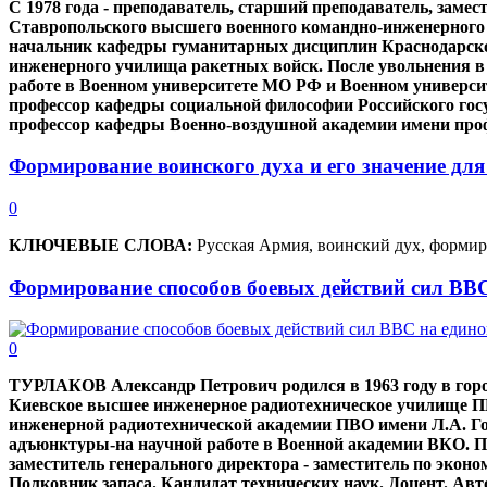
С 1978 года - преподаватель, старший преподаватель, заме
Ставропольского высшего военного командно-инженерного уч
начальник кафедры гуманитарных дисциплин Краснодарско
инженерного училища ракетных войск. После увольнения в з
работе в Военном университете МО РФ и Военном универси
профессор кафедры социальной философии Российского госу
профессор кафедры Военно-воздушной академии имени проф
Формирование воинского духа и его значение дл
0
КЛЮЧЕВЫЕ СЛОВА:
Русская Армия, воинский дух, формир
Формирование способов боевых действий сил ВВС
0
ТУРЛАКОВ Александр Петрович родился в 1963 году в горо
Киевское высшее инженерное радиотехническое училище ПВ
инженерной радиотехнической академии ПВО имени Л.А. Гов
адъюнктуры-на научной работе в Военной академии ВКО. Пос
заместитель генерального директора - заместитель по эк
Полковник запаса. Кандидат технических наук. Доцент. Авто