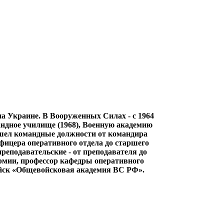
 Украине. В Вооруженных Силах - с 1964
андное училище (1968), Военную академию
рошел командные должности от командира
офицера оперативного отдела до старшего
реподавательские - от преподавателя до
рмии, профессор кафедры оперативного
ойск «Общевойсковая академия ВС РФ».