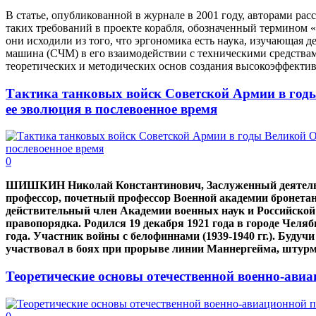
В статье, опубликованной в журнале в 2001 году, авторами ра
таких требований в проекте корабля, обозначенный термином 
они исходили из того, что эргономика есть наука, изучающая де
машина (СЧМ) в его взаимодействии с техническими средствам
теоретических и методических основ создания высокоэффект
Тактика танковых войск Советской Армии в год
ее эволюция в послевоенное время
0
ШИШКИН Николай Константинович, Заслуженный деятель н
профессор, почетный профессор Военной академии бронета
действительный член Академии военных наук и Российской 
правопорядка. Родился 19 декабря 1921 года в городе Чел
года. Участник войны с белофиннами (1939-1940 гг.). Будуч
участвовал в боях при прорыве линии Маннергейма, штурм
Теоретические основы отечественной военно-ави