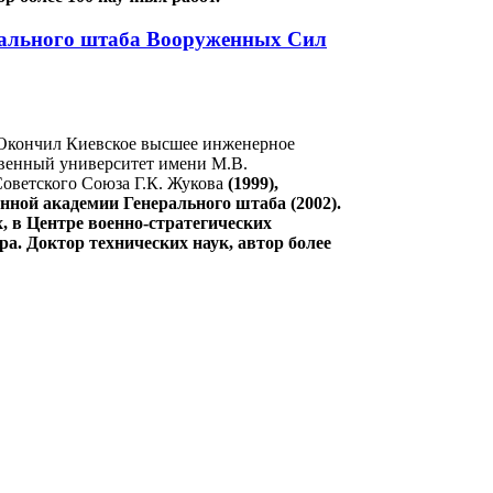
ерального штаба Вооруженных Сил
 Окончил Киевское высшее инженерное
твенный университет имени М.В.
оветского Союза Г.К. Жукова
(1999),
ной академии Генерального штаба (2002).
 в Центре военно-стратегических
а. Доктор технических наук, автор более