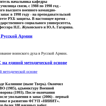
ститель начальника кафедры
илища связи, с 1988 по 1998 год -
го высшего военного командно-
апас в 1998 году - на преподавательской
тете РХБ защиты. В настоящее время -
дарственного социального университета,
ессора Н.Е. Жуковского и Ю.А. Гагарина.
я Русской Армии
ование воинского духа в Русской Армии.
 на единой методической основе
де Калинине (ныне Тверь). Окончил
О (1985), адъюнктуру Военной
орова (1993). После окончания
ле увольнения в запас (2006) - первый
ономике и развитию ФГУП «НИИИТ».
р более 100 научных работ.