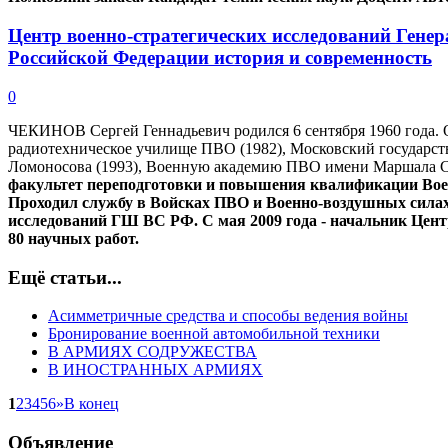
Центр военно-стратегических исследований Ген
Российской Федерации история и современность
0
ЧЕКИНОВ Сергей Геннадьевич родился 6 сентября 1960 года.
радиотехническое училище ПВО (1982), Московский государс
Ломоносова (1993), Военную академию ПВО имени Маршала С
факультет переподготовки и повышения квалификации Воен
Проходил службу в Войсках ПВО и Военно-воздушных силах,
исследований ГШ ВС РФ. С мая 2009 года - начальник Центр
80 научных работ.
Ещё статьи...
Асимметричные средства и способы ведения войны
Бронирование военной автомобильной техники
В АРМИЯХ СОДРУЖЕСТВА
В ИНОСТРАННЫХ АРМИЯХ
1
2
3
4
5
6
»
В конец
Объявление