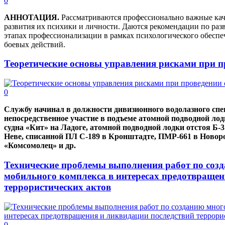
0
АННОТАЦИЯ.
Рассматриваются профессионально важные каче
развития их психики и личности. Даются рекомендации по раз
этапах профессионализации в рамках психологического обеспеч
боевых действий.
Теоретические основы управления рисками при п
0
Службу начинал в должности дивизионного водолазного сп
непосредственное участие в подъеме атомной подводной ло
судна «Кит» на Ладоге, атомной подводной лодки отстоя Б-3
Неве, списанной ПЛ С-189 в Кронштадте, ПМР-661 в Нов
«Комсомолец» и др.
Технические проблемы выполнения работ по со
мобильного комплекса в интересах предотвращен
террористических актов
0