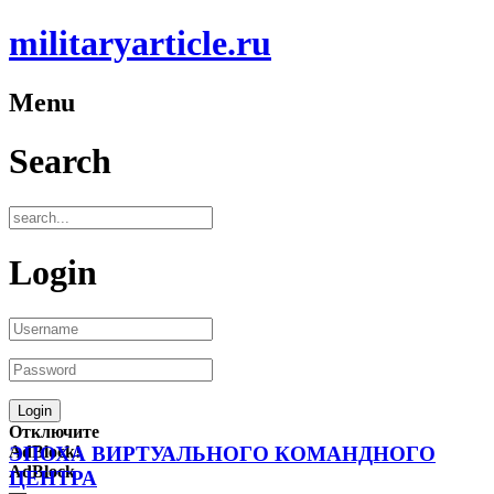
militaryarticle.ru
Menu
Search
Login
Отключите
AdBlock!
ЭПОХА ВИРТУАЛЬНОГО КОМАНДНОГО
AdBlock
ЦЕНТРА
—