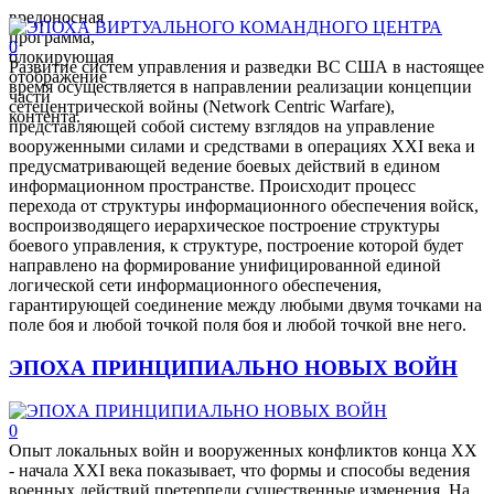
вредоносная
программа,
0
блокирующая
Развитие систем управления и разведки ВС США в настоящее
отображение
время осуществляется в направлении реализации концепции
части
сетецентрической войны (Network Centric Warfare),
контента.
представляющей собой систему взглядов на управление
вооруженными силами и средствами в операциях XXI века и
предусматривающей ведение боевых действий в едином
информационном пространстве. Происходит процесс
перехода от структуры информационного обеспечения войск,
воспроизводящего иерархическое построение структуры
боевого управления, к структуре, построение которой будет
направлено на формирование унифицированной единой
логической сети информационного обеспечения,
гарантирующей соединение между любыми двумя точками на
поле боя и любой точкой поля боя и любой точкой вне него.
ЭПОХА ПРИНЦИПИАЛЬНО НОВЫХ ВОЙН
0
Опыт локальных войн и вооруженных конфликтов конца XX
- начала XXI века показывает, что формы и способы ведения
военных действий претерпели существенные изменения. На