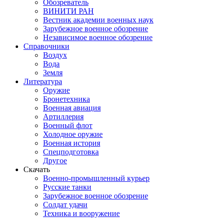
Обозреватель
ВИНИТИ РАН
Вестник академии военных наук
Зарубежное военное обозрение
Независимое военное обозрение
Справочники
Воздух
Вода
Земля
Литература
Оружие
Бронетехника
Военная авиация
Артиллерия
Военный флот
Холодное оружие
Военная история
Спецподготовка
Другое
Скачать
Военно-промышленный курьер
Русские танки
Зарубежное военное обозрение
Солдат удачи
Техника и вооружение