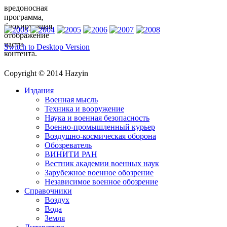
вредоносная
программа,
блокирующая
отображение
части
Switch to Desktop Version
контента.
Copyright © 2014 Hazyin
Издания
Военная мысль
Техника и вооружение
Наука и военная безопасность
Военно-промышленный курьер
Воздушно-космическая оборона
Обозреватель
ВИНИТИ РАН
Вестник академии военных наук
Зарубежное военное обозрение
Независимое военное обозрение
Справочники
Воздух
Вода
Земля