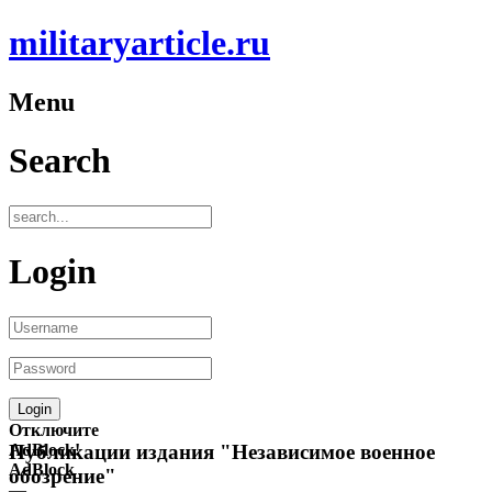
militaryarticle.ru
Menu
Search
Login
Отключите
AdBlock!
Публикации издания "Независимое военное
AdBlock
обозрение"
—