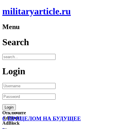
militaryarticle.ru
Menu
Search
Login
Отключите
AdBlock!
С ПРИЦЕЛОМ НА БУДУЩЕЕ
AdBlock
—