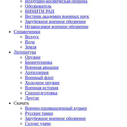
Воздушно-космическая оборона
Обозреватель
ВИНИТИ РАН
Вестник академии военных наук
Зарубежное военное обозрение
Независимое военное обозрение
Справочники
Воздух
Вода
Земля
Литература
Оружие
Бронетехника
Военная авиация
Артиллерия
Военный флот
Холодное оружие
Военная история
Спецподготовка
Другое
Скачать
Военно-промышленный курьер
Русские танки
Зарубежное военное обозрение
Солдат удачи