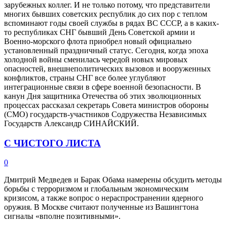
зарубежных коллег. И не только потому, что представители
многих бывших советских республик до сих пор с теплом
вспоминают годы своей службы в рядах ВС СССР, а в каких-
то республиках СНГ бывший День Советской армии и
Военно-морского флота приобрел новый официально
установленный праздничный статус. Сегодня, когда эпоха
холодной войны сменилась чередой новых мировых
опасностей, внешнеполитических вызовов и вооруженных
конфликтов, страны СНГ все более углубляют
интеграционные связи в сфере военной безопасности. В
канун Дня защитника Отечества об этих эволюционных
процессах рассказал секретарь Совета министров обороны
(СМО) государств-участников Содружества Независимых
Государств Александр СИНАЙСКИЙ.
С ЧИСТОГО ЛИСТА
0
Дмитрий Медведев и Барак Обама намерены обсудить методы
борьбы с терроризмом и глобальным экономическим
кризисом, а также вопрос о нераспространении ядерного
оружия. В Москве считают полученные из Вашингтона
сигналы «вполне позитивными».