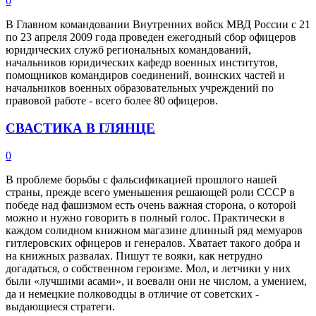
0
В Главном командовании Внутренних войск МВД России с 21
по 23 апреля 2009 года проведен ежегодный сбор офицеров
юридических служб региональных командований,
начальников юридических кафедр военных институтов,
помощников командиров соединений, воинских частей и
начальников военных образовательных учреждений по
правовой работе - всего более 80 офицеров.
СВАСТИКА В ГЛЯНЦЕ
0
В проблеме борьбы с фальсификацией прошлого нашей
страны, прежде всего уменьшения решающей роли СССР в
победе над фашизмом есть очень важная сторона, о которой
можно и нужно говорить в полный голос. Практически в
каждом солидном книжном магазине длинный ряд мемуаров
гитлеровских офицеров и генералов. Хватает такого добра и
на книжных развалах. Пишут те вояки, как нетрудно
догадаться, о собственном героизме. Мол, и летчики у них
были «лучшими асами», и воевали они не числом, а умением,
да и немецкие полководцы в отличие от советских -
выдающиеся стратеги.