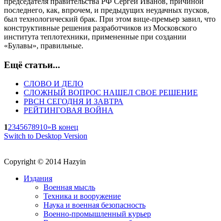
председателя правительства РФ Сергей Иванов, причиной
последнего, как, впрочем, и предыдущих неудачных пусков,
был технологический брак. При этом вице-премьер завил, что
конструктивные решения разработчиков из Московского
института теплотехники, примененные при создании
«Булавы», правильные.
Ещё статьи...
СЛОВО И ДЕЛО
СЛОЖНЫЙ ВОПРОС НАШЕЛ СВОЕ РЕШЕНИЕ
РВСН СЕГОДНЯ И ЗАВТРА
РЕЙТИНГОВАЯ ВОЙНА
1
2
3
4
5
6
7
8
9
10
»
В конец
Switch to Desktop Version
Copyright © 2014 Hazyin
Издания
Военная мысль
Техника и вооружение
Наука и военная безопасность
Военно-промышленный курьер