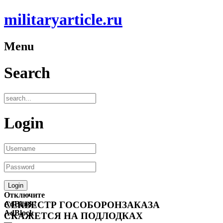
militaryarticle.ru
Menu
Search
Login
Отключите
AdBlock!
СЕКВЕСТР ГОСОБОРОНЗАКАЗА
AdBlock
СКАЖЕТСЯ НА ПОДЛОДКАХ
—