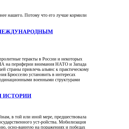
ьнее нашего. Потому что его лучше кормили
С МЕЖДУНАРОДНЫМ
пролитные теракты в России и некоторых
 США на периферии внимания НАТО и Запада
ей страны привлечь альянс к практическому
ения Брюсселю установить в интересах
оординационными военными структурами
И ИСТОРИИ
нам, в той или иной мере, предшествовала
осударственного уст-ройства. Мобилизация
рию, осно-ванную на поражениях и победах