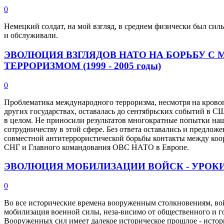
0
Немецкий солдат, на мой взгляд, в среднем физически был сил
и обслуживали.
ЭВОЛЮЦИЯ ВЗГЛЯДОВ НАТО НА БОРЬБУ 
ТЕРРОРИЗМОМ (1999 - 2005 годы)
0
Проблематика международного терроризма, несмотря на крово
других государствах, оставалась до сентябрьских событий в
в целом. Не приносили результатов многократные попытки наш
сотрудничеству в этой сфере. Без ответа оставались и предлож
совместной антитеррористической борьбы контакты между к
СНГ и Главного командования ОВС НАТО в Европе.
ЭВОЛЮЦИЯ МОБИЛИЗАЦИИ ВОЙСК - УРОК
0
Во все исторические времена вооруженным столкновениям, вой
мобилизация военной силы, неза-висимо от общественного и г
Вооруженных сил имеет далекое историческое прошлое - исто