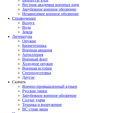
ВИНИТИ РАН
Вестник академии военных наук
Зарубежное военное обозрение
Независимое военное обозрение
Справочники
Воздух
Вода
Земля
Литература
Оружие
Бронетехника
Военная авиация
Артиллерия
Военный флот
Холодное оружие
Военная история
Спецподготовка
Другое
Скачать
Военно-промышленный курьер
Русские танки
Зарубежное военное обозрение
Солдат удачи
Техника и вооружение
ВС стран мира