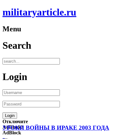
militaryarticle.ru
Menu
Search
Login
Отключите
AdBlock!
УРОКИ ВОЙНЫ В ИРАКЕ 2003 ГОДА
AdBlock
—