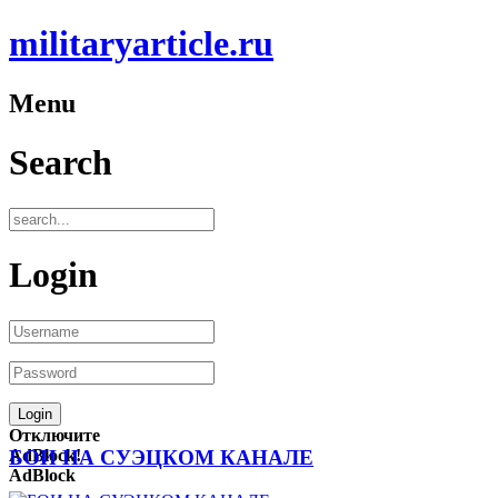
militaryarticle.ru
Menu
Search
Login
Отключите
AdBlock!
БОИ НА СУЭЦКОМ КАНАЛЕ
AdBlock
—