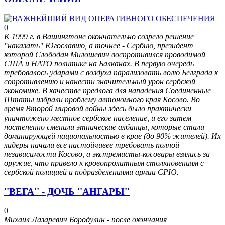
0
К 1999 г. в Вашингтоне окончательно созрело решение
"наказать" Югославию, а точнее - Сербию, президент
которой Слободан Милошевич воспротивился проводимой
США и НАТО политике на Балканах. В первую очередь
требовалось ударами с воздуха парализовать волю Белграда к
сопротивлению и нанести значительный урон сербской
экономике. В качестве предлога для нападения Соединенные
Штаты избрали проблему автономного края Косово. Во
время Второй мировой войны здесь было практически
уничтожено местное сербское население, и его затем
постепенно сменили этнические албанцы, которые стали
доминирующей национальностью в крае (до 90% жителей). Их
лидеры начали все настойчивее требовать полной
независимости Косово, а экстремисты-косовары взялись за
оружие, что привело к кровопролитным столкновениям с
сербской полицией и подразделениями армии СРЮ.
''ВЕГА'' - ДОЧЬ ''АНГАРЫ''
0
Михаил Лазаревич Бородулин - после окончания