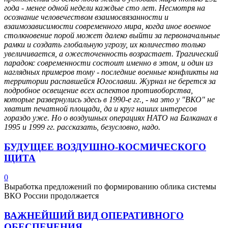
года - менее одной недели каждые сто лет. Несмотря на
осознание человечеством взаимосвязанности и
взаимозависимости современного мира, когда иное военное
столкновение порой может далеко выйти за первоначальные
рамки и создать глобальную угрозу, их количество только
увеличивается, а ожесточенность возрастает. Трагический
парадокс современности состоит именно в этом, и один из
наглядных примеров тому - последние военные конфликты на
территории распавшейся Югославии. Журнал не берется за
подробное освещение всех аспектов противоборства,
которые развернулись здесь в 1990-е гг., - на это у "ВКО" не
хватит печатной площади, да и круг наших интересов
гораздо уже. Но о воздушных операциях НАТО на Балканах в
1995 и 1999 гг. рассказать, безусловно, надо.
БУДУЩЕЕ ВОЗДУШНО-КОСМИЧЕСКОГО
ЩИТА
0
Выработка предложений по формированию облика системы
ВКО России продолжается
ВАЖНЕЙШИЙ ВИД ОПЕРАТИВНОГО
ОБЕСПЕЧЕНИЯ