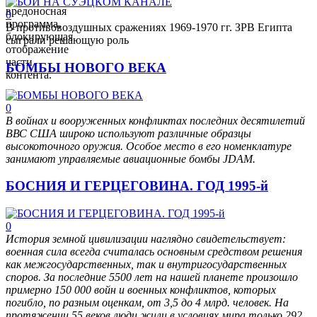
вредоносная
0
программа,
В противовоздушных сражениях 1969-1970 гг. ЗРВ Египта
блокирующая
сыграли решающую роль
отображение
части
БОМБЫ НОВОГО ВЕКА
контента.
0
В войнах и вооруженных конфликтах последних десятилетий
ВВС США широко используют различные образцы
высокоточного оружия. Особое место в его номенклатуре
занимают управляемые авиационные бомбы JDAM.
БОСНИЯ И ГЕРЦЕГОВИНА. ГОД 1995-й
0
История земной цивилизации наглядно свидетельствует:
военная сила всегда считалась основным средством решения
как межгосударственных, так и внутригосударственных
споров. За последние 5500 лет на нашей планете произошло
примерно 150 000 войн и военных конфликтов, которых
погибло, по разным оценкам, от 3,5 до 4 млрд. человек. На
протяжении 55 веков люди жили в условиях мира только 292