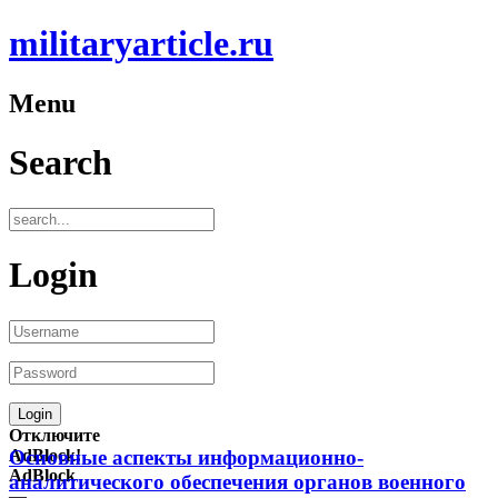
militaryarticle.ru
Menu
Search
Login
Отключите
AdBlock!
Основные аспекты информационно-
AdBlock
аналитического обеспечения органов военного
—