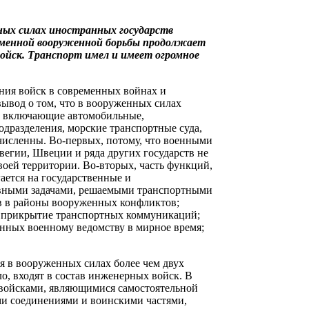
ных силах иностранных государств
ременной вооруженной борьбы продолжает
войск. Транспорт имел и имеет огромное
ния войск в современных войнах и
ь вывод о том, что в вооруженных силах
, включающие автомобильные,
дразделения, морские транспортные суда,
численны. Во-первых, потому, что военными
егии, Швеции и ряда других государств не
воей территории. Во-вторых, часть функций,
ется на государственные и
овными задачами, решаемыми транспортными
ов в районы вооруженных конфликтов;
ое прикрытие транспортных коммуникаций;
нных военному ведомству в мирное время;
 в вооруженных силах более чем двух
о, входят в состав инженерных войск. В
войсками, являющимися самостоятельной
ми соединениями и воинскими частями,