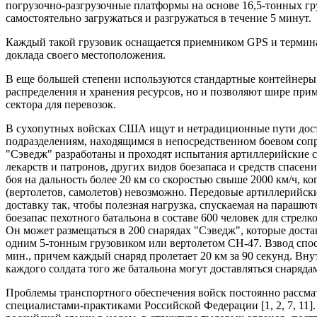
погрузочно-разгрузочные платформы на основе 16,5-тонных гр
самостоятельно загружаться и разгружаться в течение 5 минут.
Каждый такой грузовик оснащается приемником GPS и термина
доклада своего местоположения.
В еще большей степени используются стандартные контейнеры
распределения и хранения ресурсов, но и позволяют шире при
сектора для перевозок.
В сухопутных войсках США ищут и нетрадиционные пути дост
подразделениям, находящимся в непосредственном боевом соп
"Сэведж" разработаны и проходят испытания артиллерийские с
лекарств и патронов, других видов боезапаса и средств спасе
боя на дальность более 20 км со скоростью свыше 2000 км/ч, к
(вертолетов, самолетов) невозможно. Передовые артиллерийск
доставку так, чтобы полезная нагрузка, спускаемая на парашю
боезапас пехотного батальона в составе 600 человек для стрелк
Он может размещаться в 200 снарядах "Сэведж", которые дост
одним 5-тонным грузовиком или вертолетом СН-47. Взвод спосо
мин., причем каждый снаряд пролетает 20 км за 90 секунд. Вну
каждого солдата того же батальона могут доставляться снаряд
Проблемы транспортного обеспечения войск постоянно рассм
специалистами-практиками Российской Федерации [1, 2, 7, 11]