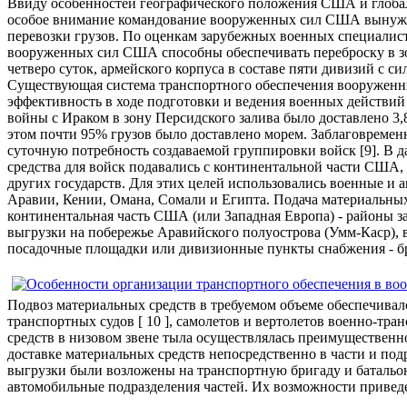
Ввиду особенностей географического положения США и глоба
особое внимание командование вооруженных сил США вынужде
перевозки грузов. По оценкам зарубежных военных специалист
вооруженных сил США способны обеспечивать переброску в зо
четверо суток, армейского корпуса в составе пяти дивизий с сил
Существующая система транспортного обеспечения вооруженн
эффективность в ходе подготовки и ведения военных действий 
войны с Ираком в зону Персидского залива было доставлено 3,8
этом почти 95% грузов было доставлено морем. Заблаговремен
суточную потребность создаваемой группировки войск [9]. В 
средства для войск подавались с континентальной части США, а
других государств. Для этих целей использовались военные и
Аравии, Кении, Омана, Сомали и Египта. Подача материальных
континентальная часть США (или Западная Европа) - районы з
выгрузки на побережье Аравийского полуострова (Умм-Каср), 
посадочные площадки или дивизионные пункты снабжения - б
Подвоз материальных средств в требуемом объеме обеспечива
транспортных судов [ 10 ], самолетов и вертолетов военно-тр
средств в низовом звене тыла осуществлялась преимущественн
доставке материальных средств непосредственно в части и под
выгрузки были возложены на транспортную бригаду и батальо
автомобильные подразделения частей. Их возможности приведе