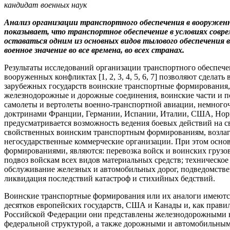
кандидат военных наук
Анализ организации транспортного обеспечения в вооружен
показывает, что транспортное обеспечение в условиях сов
оставаться одним из основных видов тылового обеспечения 
военное значение во все времена, во всех странах.
Результаты исследований организации транспортного обеспече
вооруженных конфликтах [1, 2, 3, 4, 5, 6, 7] позволяют сделат
зарубежных государств воинские транспортные формирования
железнодорожные и дорожные соединения, воинские части и по
самолеты и вертолеты военно-транспортной авиации, немного
доктринами Франции, Германии, Испании, Италии, США, Норв
предусматривается возможность ведения боевых действий на с
свойственных воинским транспортным формированиям, возлага
негосударственные коммерческие организации. При этом осн
формированиями, являются: перевозка войск и воинских груз
подвоз войскам всех видов материальных средств; техническ
обслуживание железных и автомобильных дорог, подведомстве
ликвидация последствий катастроф и стихийных бедствий.
Воинские транспортные формирования или их аналоги имеются
десятков европейских государств, США и Канады и, как правил
Российской Федерации они представлены железнодорожными 
федеральной структурой, а также дорожными и автомобильны