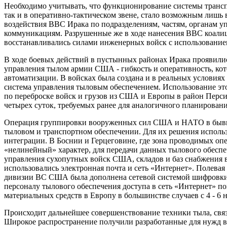
Необходимо учитывать, что функционирование системы транспо
так и в оперативно-тактическом звене, стало возможным лишь 
воздействия ВВС Ирака по подразделениям, частям, органам 
коммуникациям. Разрушенные же в ходе нанесения ВВС коали
восстанавливались силами инженерных войск с использование
В ходе боевых действий в пустынных районах Ирака проявили
управления тылом армии США - гибкость и оперативность, ко
автоматизации. В войсках была создана и в реальных условия
система управления тыловым обеспечением. Использование эт
по переброске войск и грузов из США и Европы в район Персид
четырех суток, требуемых ранее для аналогичного планировани
Операция группировки вооруженных сил США и НАТО в бывш
тыловом и транспортном обеспечении. Для их решения испол
интеграции. В Боснии и Герцеговине, где зона проводимых оп
«нелинейный» характер, для передачи данных тылового обес
управления сухопутных войск США, складов и баз снабжения в
использовались электронная почта и сеть «Интернет». Полева
дивизии ВС США была дополнена сетевой системой шифровк
персоналу тылового обеспечения доступа в сеть «Интернет» п
материальных средств в Европу в большинстве случаев с 4 - 6 
Происходит дальнейшее совершенствование техники тыла, связ
Широкое распространение получили разработанные для нужд