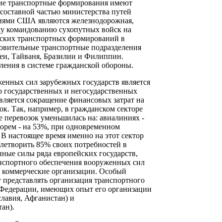
кие транспортные формирования имеют
составной частью министерства путей
иями США являются железнодорожная,
му командованию сухопутных войск на
нских транспортных формирований в
овительные транспортные подразделения
еи, Тайваня, Бразилии и Филиппин.
ления в системе гражданской обороны.
енных сил зарубежных государств является
го государственных и негосударственных
вляется сокращение финансовых затрат на
к. Так, например, в гражданском секторе
е перевозок уменьшилась на: авиалиниях -
морем - на 53%, при одновременном
В настоящее время именно на этот сектор
летворить 85% своих потребностей в
нные силы ряда европейских государств,
анспортного обеспечения вооруженных сил
е коммерческие организации. Особый
 представлять организация транспортного
Федерации, имеющих опыт его организации
лавия, Афганистан) и
ан).