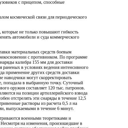
узовиков с прицепом, способные
лом космической связи для периодического
, которые не только повышают гибкость
менять автомобили и суда коммерческого
авки материальных средств боевым
рикосновении с противником. По программе
наряды калибра 155 мм для доставки
ния раненых в условиях ведения интенсивного
огда применение других средств доставки
ие наводчики могут скорректировать
те, попадала в выбранную точку. Суточный
ового оружия составляет 120 тыс. патронов.
авляются на позиции артиллерийского взвода
бен отстрелять эти снаряды в течение 12,5
тривенные растворы из расчета 0,5 л на
ами, выпускаемыми в течение 6 минут.
атриваются военными теоретиками и
. Несмотря на изменения, произошедшие в