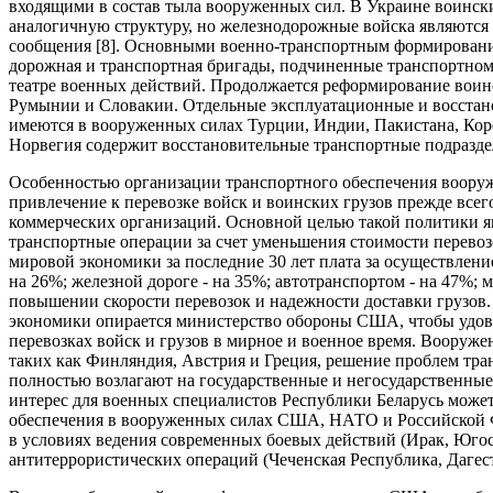
входящими в состав тыла вооруженных сил. В Украине воинс
аналогичную структуру, но железнодорожные войска являются 
сообщения [8]. Основными военно-транспортным формирован
дорожная и транспортная бригады, подчиненные транспортно
театре военных действий. Продолжается реформирование вои
Румынии и Словакии. Отдельные эксплуатационные и восстан
имеются в вооруженных силах Турции, Индии, Пакистана, Кор
Норвегия содержит восстановительные транспортные подразде
Особенностью организации транспортного обеспечения вооруж
привлечение к перевозке войск и воинских грузов прежде все
коммерческих организаций. Основной целью такой политики я
транспортные операции за счет уменьшения стоимости перевозо
мировой экономики за последние 30 лет плата за осуществлени
на 26%; железной дороге - на 35%; автотранспортом - на 47%; 
повышении скорости перевозок и надежности доставки грузов. 
экономики опирается министерство обороны США, чтобы удов
перевозках войск и грузов в мирное и военное время. Вооруже
таких как Финляндия, Австрия и Греция, решение проблем тр
полностью возлагают на государственные и негосударственны
интерес для военных специалистов Республики Беларусь может
обеспечения в вооруженных силах США, НАТО и Российской 
в условиях ведения современных боевых действий (Ирак, Югос
антитеррористических операций (Чеченская Республика, Дагест