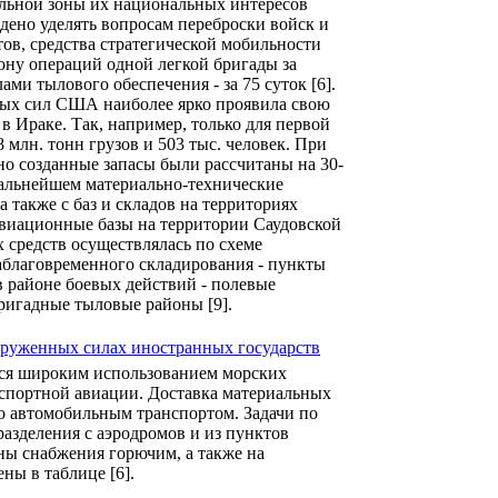
льной зоны их национальных интересов
но уделять вопросам переброски войск и
ов, средства стратегической мобильности
ну операций одной легкой бригады за
ами тылового обеспечения - за 75 суток [6].
ых сил США наиболее ярко проявила свою
в Ираке. Так, например, только для первой
 млн. тонн грузов и 503 тыс. человек. При
но созданные запасы были рассчитаны на 30-
дальнейшем материально-технические
 также с баз и складов на территориях
 авиационные базы на территории Саудовской
 средств осуществлялась по схеме
аблаговременного складирования - пункты
в районе боевых действий - полевые
ригадные тыловые районы [9].
лся широким использованием морских
анспортной авиации. Доставка материальных
о автомобильным транспортом. Задачи по
разделения с аэродромов и из пунктов
ны снабжения горючим, а также на
ны в таблице [6].