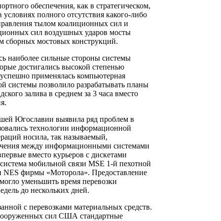
ртного обеспечения, как в стратегическом,
в условиях полного отсутствия какого-либо
управления тылом коалиционных сил и
ционных сил воздушных ударов мосты
м сборных мостовых конструкций.
сь наиболее сильные стороны системы
торые достигались высокой степенью
х успешно применялась компьютерная
ой системы позволило разрабатывать планы
ского залива в среднем за 3 часа вместо
я.
ей Югославии выявила ряд проблем в
ьзовались технологии информационной
ераций носила, так называемый,
печения между информационными системами
первые вместо курьеров с дискетами
я система мобильной связи MSE 1-й пехотной
и NES фирмы «Моторола». Предоставление
омогло уменьшить время перевозки
недель до нескольких дней.
анной с перевозками материальных средств.
 вооруженных сил США стандартные