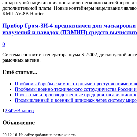
аппаратурой нацеливания поставили несколько контейнеров д
дополнительной платы. Новые контейнеры нацеливания являют
КМП AV-8B Harrier.
Прибор Гром-ЗИ-4 предназначен для маскировк
излучений и наводок (ПЭМИН) средств вычислит
0
Система состоит из генератора шума SI-5002, дисконусной ант
рамочных антенн.
Ещё статьи...
Проблемы борьбы с компьютерными преступлениями в 
Проблемы военно-технического сотрудничества России 
Проектные и производственные предприятия авиационно
Промышленный и военный шпионаж через систему миров
1
2
3
4
5
»
В конец
Объявление
20.12.16. На сайте добавлена возможность