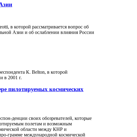
Азии
eotti, в которой рассматривается вопрос об
ьной Азии и об ослаблении влияния России
еспондента К. Belton, в которой
 в 2001 г.
ере пилотируемых космических
еспон-денции своих обозревателей, которые
лотируемым полетам и возможным
смической области между КНР и
 про-грамме международной космической