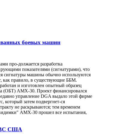
ованных боевых машин
мами про-должается разработка
рующими показателями (сигнатурами), что
ния сигнатуры машины обычно используются
ют, как правило, в существующие ББМ.
азработан и изготовлен опытный образец
нка (ОБТ) АМХ-30. Проект финансировался
Недавно управление DGA выдало этой фирме
rc, который затем подвергнет-ся
ракту не раскрываются; тем временем
невидимки" АМХ-30 прошел все испытания,
я ВС США