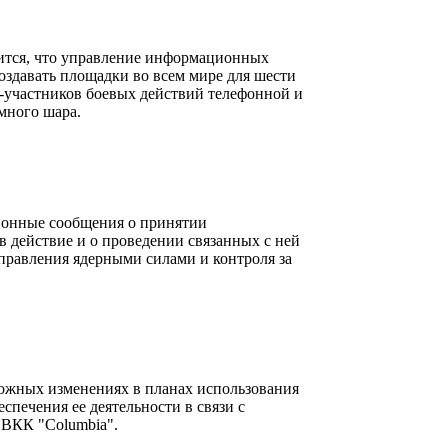
рится, что управление информационных
оздавать площадки во всем мире для шести
-участников боевых действий телефонной и
много шара.
ионные сообщения о принятии
в действие и о проведении связанных с ней
правления ядерными силами и контроля за
можных изменениях в планах использования
печения ее деятельности в связи с
 ВКК "Columbia".