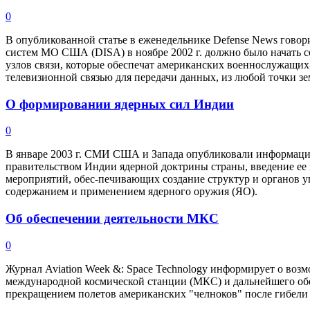
0
В опубликованной статье в еженедельнике Defense News гово
систем МО США (DISA) в ноябре 2002 г. должно было начать с
узлов связи, которые обеспечат американских военнослужащих
телевизионной связью для передачи данных, из любой точки зе
О формировании ядерных сил Индии
0
В январе 2003 г. СМИ США и Запада опубликовали информац
правительством Индии ядерной доктрины страны, введение ее 
мероприятий, обес-печивающих создание структур и органов у
содержанием и применением ядерного оружия (ЯО).
Об обеспечении деятельности МКС
0
Журнал Aviation Week &: Space Technology информирует о воз
международной космической станции (МКС) и дальнейшего обес
прекращением полетов американских "челноков" после гибели