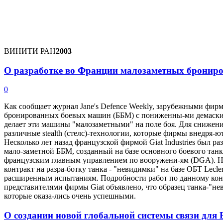
ВИНИТИ РАН
2003
О разработке во Франции малозаметных бронир
0
Как сообщает журнал Jane's Defence Weekly, зарубежными фир
бронированных боевых машин (ББМ) с пониженны-ми демаски
делает эти машины "малозаметными" на поле боя. Для сниже
различные stealth (стелс)-технологии, которые фирмы внедря-
Несколько лет назад французской фирмой Giat Industries был р
мало-заметной ББМ, созданный на базе основного боевого та
французским главным управлением по вооружени-ям (DGA). 
контракт на разра-ботку танка - "невидимки" на базе ОБТ Lecle
расширенным испытаниям. Подробности работ по данному конт
представителями фирмы Giat объявлено, что образец танка-"
которые оказа-лись очень успешными.
О создании новой глобальной системы связи дл