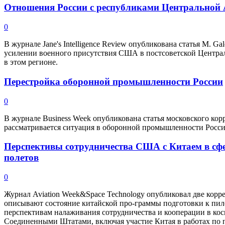
Отношения России с республиками Центральной 
0
В журнале Jane's Intelligence Review опубликована статья М. Gal
усилении военного присутствия США в постсоветской Централ
в этом регионе.
Перестройка оборонной промышленности России
0
В журнале Business Week опубликована статья московского корр
рассматривается ситуация в оборонной промышленности России
Перспективы сотрудничества США с Китаем в сф
полетов
0
Журнал Aviation Week&Space Technology опубликовал две корр
описывают состояние китайской про-граммы подготовки к пи
перспективам налаживания сотрудничества и кооперации в ко
Соединенными Штатами, включая участие Китая в работах по