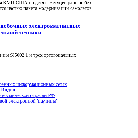
ля КМП США на десять месяцев раньше без
ся частью пакета модернизации самолетов
и побочных электромагнитных
ельной техники.
енны SI5002.1 и трех ортогональных
военных информационных сетях
и Индии
-космической отрасли РФ
ой электронной 'паутины'