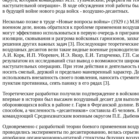
наступательной операции». В ходе обсуждения этой работы бы
в будущей войне нового рода войск - воздушно-десантных.
Несколько позже в труде «Новые вопросы войны» (1929 г.) М.Н
военном деле, вновь обратился к проблеме применения воздушн
могут эффективно использоваться в первую очередь в пригран
изоляции, сковывания и разгрома войсковых гарнизонов, захв
решения других важных задач [3]. Последующие теоретические
воздушных десантов вели такие видные военные руководители 
А.И. Корк, И.П. Уборевич, И.Э. Якир, Е.И. Татарченко, Г.П. 
результатом их исследований стал вывод о возможности широк
наступательных операциях. При этом действия и деятельност
носить смелый, дерзкий и предельно маневренный характер. 
использовать внезапность своего появления, наносить стреми
пунктам противника, сеять панику в его рядах [3].
Теоретические разработки получили подтверждение в войсковой
впервые в истории был высажен воздушный десант для выполн
обороняющихся войск в районе г. Гарм в Ферганской долине. 
способом, а численность «десантников» составила 45 человек.
командующий Среднеазиатским военным округом П.Е. Дыбенко
Одновременно с разработкой теории боевого применения воз
проводились эксперименты по десантированию, велась серьезна
апробации организационно-штатной структуры будущих возд