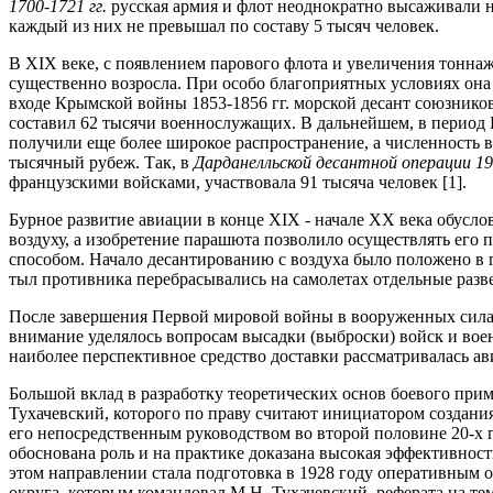
1700-1721 гг.
русская армия и флот неоднократно высаживали 
каждый из них не превышал по составу 5 тысяч человек.
В ХIХ веке, с появлением парового флота и увеличения тоннаж
существенно возросла. При особо благоприятных условиях она д
входе Крымской войны 1853-1856 гг. морской десант союзнико
составил 62 тысячи военнослужащих. В дальнейшем, в период
получили еще более широкое распространение, а численность 
тысячный рубеж. Так, в
Дарданелльской десантной операции 19
французскими войсками, участвовала 91 тысяча человек [1].
Бурное развитие авиации в конце ХIХ - начале ХХ века обусло
воздуху, а изобретение парашюта позволило осуществлять его
способом. Начало десантированию с воздуха было положено в 
тыл противника перебрасывались на самолетах отдельные разв
После завершения Первой мировой войны в вооруженных сила
внимание уделялось вопросам высадки (выброски) войск и вое
наиболее перспективное средство доставки рассматривалась ав
Большой вклад в разработку теоретических основ боевого при
Тухачевский, которого по праву считают инициатором создани
его непосредственным руководством во второй половине 20-х 
обоснована роль и на практике доказана высокая эффективнос
этом направлении стала подготовка в 1928 году оперативным 
округа, которым командовал М.Н. Тухачевский, реферата на те