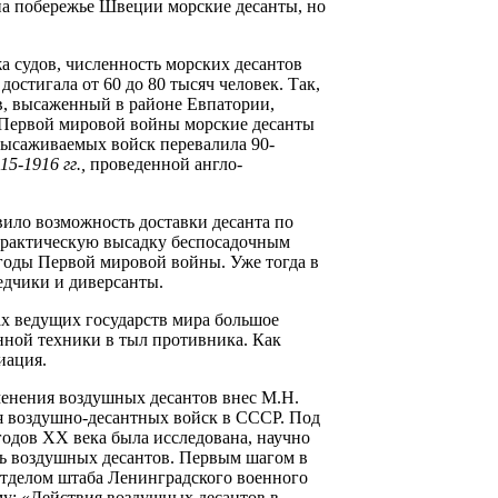
на побережье Швеции морские десанты, но
а судов, численность морских десантов
остигала от 60 до 80 тысяч человек. Так,
в, высаженный в районе Евпатории,
 Первой мировой войны морские десанты
высаживаемых войск перевалила 90-
15-1916 гг.,
проведенной англо-
вило возможность доставки десанта по
 практическую высадку беспосадочным
годы Первой мировой войны. Уже тогда в
едчики и диверсанты.
х ведущих государств мира большое
нной техники в тыл противника. Как
иация.
менения воздушных десантов внес М.Н.
я воздушно-десантных войск в СССР. Под
годов ХХ века была исследована, научно
ть воздушных десантов. Первым шагом в
отделом штаба Ленинградского военного
му: «Действия воздушных десантов в