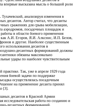
ла впервые высказана мысль о большой роли
. Тухачевский, анализируя изменения в
ых десантов. Автор считал, что десанты
ичных сражениях для срыва мобилизации,
ата аэродромов, посадочных площадок и
 работы в области боевого применения
как А.И. Егоров, Я.И. Алкснис, И.П. Белов,
Сафронов и другие. Наиболее существенным
ого использования десантов в
ь воздушно-десантных формирований должны
Десантники обязаны максимально
тельные удары по наиболее чувствительным
 практике. Так, уже в апреле 1929 года
ения боевой задачи по поддержке
Высадка осуществлялась посадочным
 Решение на применение десанта принял
 [3].
душных десантов в Красной Армии
я исследовательская работа по созданию и
ушно-десантных формирований,