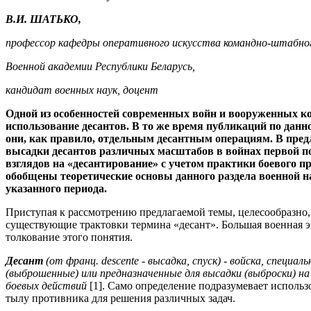
В.И. ШАТЬКО,
профессор кафедры оперативного искусства командно-штабно
Военной академии Республики Беларусь,
кандидат военных наук, доцент
Одной из особенностей современных войн и вооруженных 
использование десантов. В то же время публикаций по данн
они, как правило, отдельным десантным операциям. В пред
высадки десантов различных масштабов в войнах первой п
взглядов на «десантирование» с учетом практики боевого 
обобщены теоретические основы данного раздела военной 
указанного периода.
Приступая к рассмотрению предлагаемой темы, целесообразно,
существующие трактовки термина «десант». Большая военная 
толкование этого понятия.
Дес
ант
(от франц. descente - высадка, спуск) - войска, специ
(выброшенные) или предназначенные для высадки (выброски) н
боевых действий
[1]. Само определение подразумевает исполь
тылу противника для решения различных задач.