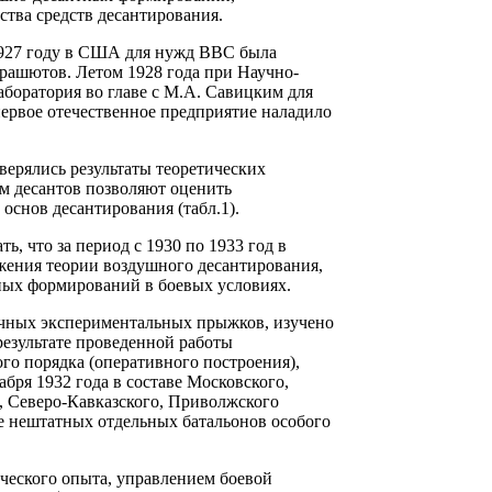
ства средств десантирования.
 1927 году в США для нужд ВВС была
арашютов. Летом 1928 года при Научно-
аборатория во главе с М.А. Савицким для
первое отечественное предприятие наладило
верялись результаты теоретических
м десантов позволяют оценить
основ десантирования (табл.1).
ь, что за период с 1930 по 1933 год в
жения теории воздушного десантирования,
ных формирований в боевых условиях.
личных экспериментальных прыжков, изучено
результате проведенной работы
го порядка (оперативного построения),
бря 1932 года в составе Московского,
о, Северо-Кавказского, Приволжского
е нештатных отдельных батальонов особого
ического опыта, управлением боевой