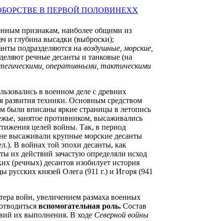
ленным признакам, наиболее общими из
ач и глубина высадки (выброски);
санты подразделяются на
воздушные, морские,
деляют речные десанты и танковые (на
тегическими, оперативными, тактическими
льзовались в военном деле с древних
ня развития техники. Основным средством
рым были вписаны яркие страницы в летопись
режье, занятое противником, высаживались
тижения целей войны. Так, в период
мляне высаживали крупные морские десанты
 чел.). В войнах той эпохи десанты, как
таты их действий зачастую определяли исход
их (речных) десантов изобилует история
 русских князей Олега (911 г.) и Игоря (941
ктера войн, увеличением размаха военных
 отводиться
вспомогательная роль.
Состав
ловий их выполнения. В ходе
Северной войны