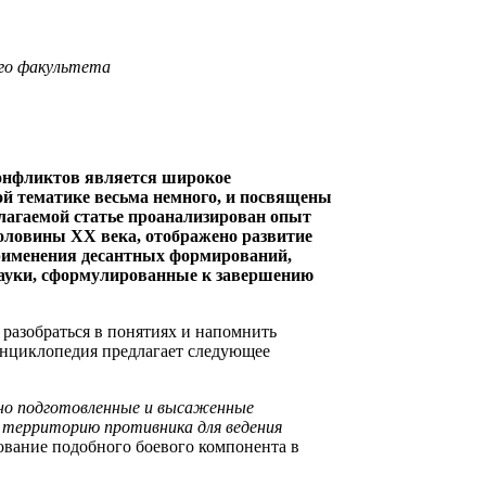
го факультета
конфликтов является широкое
ой тематике весьма немного, и посвящены
лагаемой статье проанализирован опыт
оловины ХХ века, отображено развитие
применения десантных формирований,
науки, сформулированные к завершению
 разобраться в понятиях и напомнить
энциклопедия предлагает следующее
ально подготовленные и высаженные
а территорию противника для ведения
зование подобного боевого компонента в