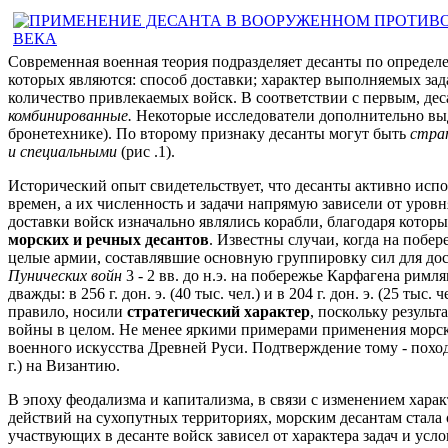
Современная военная теория подразделяет десанты по опреде
которых являются: способ доставки; характер выполняемых зад
количество привлекаемых войск. В соответствии с первым, де
комбинированные.
Некоторые исследователи дополнительно вы
бронетехнике). По второму признаку десанты могут быть
стра
и специальными
(рис .1).
Исторический опыт свидетельствует, что десанты активно испо
времен, а их численность и задачи напрямую зависели от уров
доставки войск изначально являлись корабли, благодаря кото
морских и речных десантов
. Известны случаи, когда на побе
целые армии, составлявшие основную группировку сил для дос
Пунических войн
3 - 2 вв. до н.э. на побережье Карфагена ри
дважды: в 256 г. дон. э. (40 тыс. чел.) и в 204 г. дон. э. (25 тыс.
правило, носили
стратегический характер
, поскольку резуль
войны в целом. Не менее яркими примерами применения морск
военного искусства Древней Руси. Подтверждение тому - походы
г.) на Византию.
В эпоху феодализма и капитализма, в связи с изменением хара
действий на сухопутных территориях, морским десантам стала
участвующих в десанте войск зависел от характера задач и ус