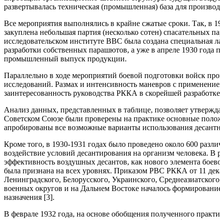
развертывалась техническая (промышленная) база для производ
Все мероприятия выполнялись в крайне сжатые сроки. Так, в
закуплена небольшая партия (несколько сотен) спасательных п
исследовательском институте ВВС была создана специальная л
разработки собственных парашютов, а уже в апреле 1930 года 
промышленный выпуск продукции.
Параллельно в ходе мероприятий боевой подготовки войск про
исследований. Размах и интенсивность маневров с применение
заинтересованность руководства РККА в скорейшей разработке 
Анализ данных, представленных в таблице, позволяет утверждат
Советском Союзе были проверены на практике основные поло
апробированы все возможные варианты использования десант
Кроме того, в 1930-1931 годах было проведено около 600 раз
воздействие условий десантирования на организм человека. В 
эффективность воздушных десантов, как нового элемента боево
была признана на всех уровнях. Приказом РВС РККА от 11 дека
Ленинградского, Белорусского, Украинского, Среднеазиатског
военных округов и на Дальнем Востоке началось формировани
назначения [3].
В феврале 1932 года, на основе обобщения полученного практ