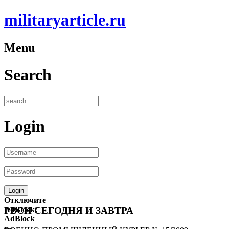
militaryarticle.ru
Menu
Search
Login
Отключите
AdBlock!
РВСН СЕГОДНЯ И ЗАВТРА
AdBlock
—