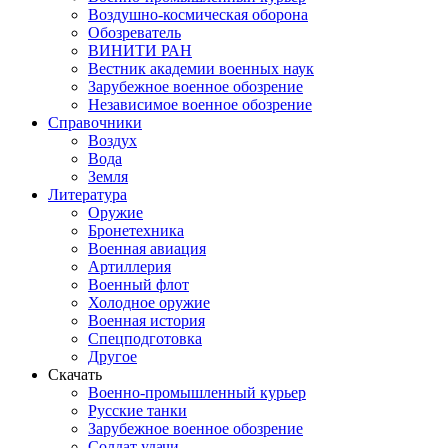
Воздушно-космическая оборона
Обозреватель
ВИНИТИ РАН
Вестник академии военных наук
Зарубежное военное обозрение
Независимое военное обозрение
Справочники
Воздух
Вода
Земля
Литература
Оружие
Бронетехника
Военная авиация
Артиллерия
Военный флот
Холодное оружие
Военная история
Спецподготовка
Другое
Скачать
Военно-промышленный курьер
Русские танки
Зарубежное военное обозрение
Солдат удачи