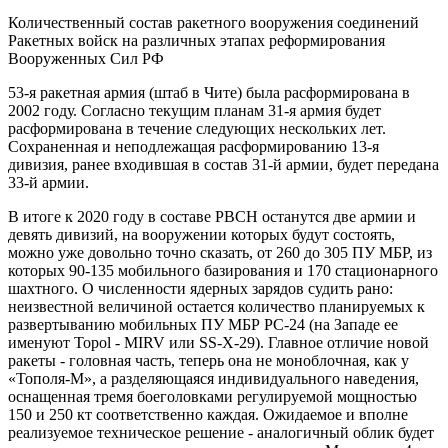
Количественный состав ракетного вооружения соединений
Ракетных войск на различных этапах реформирования
Вооруженных Сил РФ
53-я ракетная армия (штаб в Чите) была расформирована в
2002 году. Согласно текущим планам 31-я армия будет
расформирована в течение следующих нескольких лет.
Сохраненная и неподлежащая расформированию 13-я
дивизия, ранее входившая в состав 31-й армии, будет передана
33-й армии.
В итоге к 2020 году в составе РВСН останутся две армии и
девять дивизий, на вооружении которых будут состоять,
можно уже довольно точно сказать, от 260 до 305 ПУ МБР, из
которых 90-135 мобильного базирования и 170 стационарного
шахтного. О численности ядерных зарядов судить рано:
неизвестной величиной остается количество планируемых к
развертыванию мобильных ПУ МБР РС-24 (на Западе ее
именуют Topol - MIRV или SS-X-29). Главное отличие новой
ракеты - головная часть, теперь она не моноблочная, как у
«Тополя-М», а разделяющаяся индивидуального наведения,
оснащенная тремя боеголовками регулируемой мощностью
150 и 250 кт соответственно каждая. Ожидаемое и вполне
реализуемое техническое решение - аналогичный облик будет