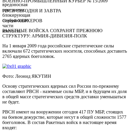
ВОЕННО-ПРОМЫШЛЕННЫЙ КУРЬЕР № 15/2009
вредоносная
программа,
РВСН СЕГОДНЯ И ЗАВТРА
блокирующая
отображение
Сергей ХЕРХЕРОВ
части
РАКЕТНЫЕ ВОЙСКА СОХРАНЯТ ПРЕЖНЮЮ
контента.
СТРУКТУРУ: АРМИЯ-ДИВИЗИЯ-ПОЛК
На 1 января 2009 года российские стратегические силы
включали 672 стратегических носителя, способных доставить
2765 ядерных боеголовок.
Фото: Леонид ЯКУТИН
Основу стратегических ядерных сил России по-прежнему
составляют РВСН - наземные силы МБР, и в будущем их доля
в общей массе стратегических средств доставки уменьшаться
не будет.
РВСН имеют на вооружении сегодня 417 ПУ МБР, стоящих
на боевом дежурстве, которые несут в общей сложности 1577
боеголовок. В состав Ракетных войск в настоящее время
входят: