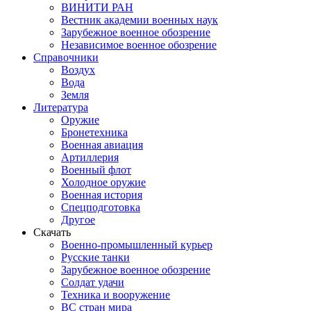
ВИНИТИ РАН
Вестник академии военных наук
Зарубежное военное обозрение
Независимое военное обозрение
Справочники
Воздух
Вода
Земля
Литература
Оружие
Бронетехника
Военная авиация
Артиллерия
Военный флот
Холодное оружие
Военная история
Спецподготовка
Другое
Скачать
Военно-промышленный курьер
Русские танки
Зарубежное военное обозрение
Солдат удачи
Техника и вооружение
ВС стран мира