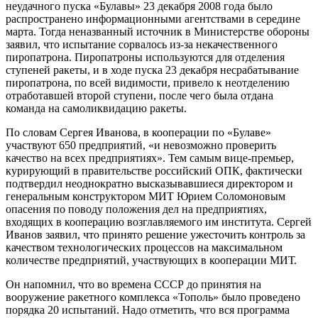
неудачного пуска «Булавы» 23 декабря 2008 года было
распространено информационными агентствами в середине
марта. Тогда неназванный источник в Министерстве обороны
заявил, что испытание сорвалось из-за некачественного
пиропатрона. Пиропатроны используются для отделения
ступеней ракеты, и в ходе пуска 23 декабря несрабатывание
пиропатрона, по всей видимости, привело к неотделению
отработавшей второй ступени, после чего была отдана
команда на самоликвидацию ракеты.
По словам Сергея Иванова, в кооперации по «Булаве»
участвуют 650 предприятий, «и невозможно проверить
качество на всех предприятиях». Тем самым вице-премьер,
курирующий в правительстве российский ОПК, фактически
подтвердил неоднократно высказывавшиеся директором и
генеральным конструктором МИТ Юрием Соломоновым
опасения по поводу положения дел на предприятиях,
входящих в кооперацию возглавляемого им института. Сергей
Иванов заявил, что принято решение ужесточить контроль за
качеством технологических процессов на максимальном
количестве предприятий, участвующих в кооперации МИТ.
Он напомнил, что во времена СССР до принятия на
вооружение ракетного комплекса «Тополь» было проведено
порядка 20 испытаний. Надо отметить, что вся программа