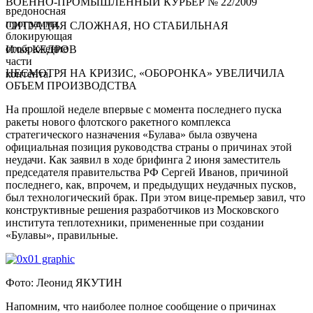
ВОЕННО-ПРОМЫШЛЕННЫЙ КУРЬЕР № 22/2009
вредоносная
программа,
СИТУАЦИЯ СЛОЖНАЯ, НО СТАБИЛЬНАЯ
блокирующая
отображение
Илья КЕДРОВ
части
НЕСМОТРЯ НА КРИЗИС, «ОБОРОНКА» УВЕЛИЧИЛА
контента.
ОБЪЕМ ПРОИЗВОДСТВА
На прошлой неделе впервые с момента последнего пуска
ракеты нового флотского ракетного комплекса
стратегического назначения «Булава» была озвучена
официальная позиция руководства страны о причинах этой
неудачи. Как заявил в ходе брифинга 2 июня заместитель
председателя правительства РФ Сергей Иванов, причиной
последнего, как, впрочем, и предыдущих неудачных пусков,
был технологический брак. При этом вице-премьер завил, что
конструктивные решения разработчиков из Московского
института теплотехники, примененные при создании
«Булавы», правильные.
Фото: Леонид ЯКУТИН
Напомним, что наиболее полное сообщение о причинах