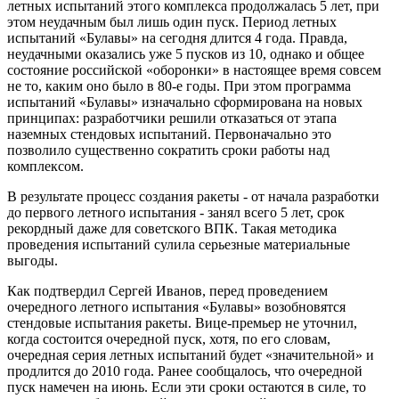
летных испытаний этого комплекса продолжалась 5 лет, при
этом неудачным был лишь один пуск. Период летных
испытаний «Булавы» на сегодня длится 4 года. Правда,
неудачными оказались уже 5 пусков из 10, однако и общее
состояние российской «оборонки» в настоящее время совсем
не то, каким оно было в 80-е годы. При этом программа
испытаний «Булавы» изначально сформирована на новых
принципах: разработчики решили отказаться от этапа
наземных стендовых испытаний. Первоначально это
позволило существенно сократить сроки работы над
комплексом.
В результате процесс создания ракеты - от начала разработки
до первого летного испытания - занял всего 5 лет, срок
рекордный даже для советского ВПК. Такая методика
проведения испытаний сулила серьезные материальные
выгоды.
Как подтвердил Сергей Иванов, перед проведением
очередного летного испытания «Булавы» возобновятся
стендовые испытания ракеты. Вице-премьер не уточнил,
когда состоится очередной пуск, хотя, по его словам,
очередная серия летных испытаний будет «значительной» и
продлится до 2010 года. Ранее сообщалось, что очередной
пуск намечен на июнь. Если эти сроки остаются в силе, то