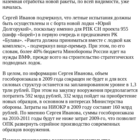
наземная отработка новой ракеты, по всей видимости, уже
началась.
Сергей Иванов подчеркнул, что летные испытания должны
быть осуществлены и с борта новой лодки «Юрий
Долгорукий», поскольку именно для РПК СН проекта 955
(шифр «Борей») в первую очередь и предназначен РК
«Булава». «Ракета должна приниматься вместе с лодкой как
комплекс», - подчеркнул вице-премьер. При этом, по его
словам, более 40% бюджета Минобороны России идет на
нужды ВМФ, прежде всего на строительство стратегических
подводных лодок.
В целом, по информации Сергея Иванова, объем
гособоронзаказа в 2009 года сокращен не будет и для всех
силовых структур останется на запланированном уровне в 1,3
трлн рублей. При этом на закупку вооружения предполагается
потратить 592 млрд рублей, 332 млрд пойдет на приобретение
новых образцов, в основном в интересах Министерства
обороны. Затраты на НИОКР в 2009 году составят 160 млрд
рублей. По мнению Сергея Иванова, суммы гособоронзаказа
на 2010-2011 годы будут не ниже затрат 2009-го, что позволит
ОПК развернуть серийное производство современных
образцов вооружения.