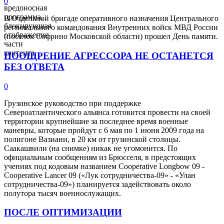
0
вредоносная
программа,
В Отдельной бригаде оперативного назначения Центрального
блокирующая
регионального командования Внутренних войск МВД России
отображение
(поселок Софрино Московской области) прошел День памяти.
части
контента.
ПООЩРЕНИЕ АГРЕССОРА НЕ ОСТАНЕТСЯ
БЕЗ ОТВЕТА
0
Грузинское руководство при поддержке
Североатлантического альянса готовится провести на своей
территории крупнейшие за последнее время военные
маневры, которые пройдут с 6 мая по 1 июня 2009 года на
полигоне Вазиани, в 20 км от грузинской столицы.
Саакашвили (на снимке) никак не угомонится. По
официальным сообщениям из Брюсселя, в предстоящих
учениях под кодовым названием Cooperative Longbow 09 -
Cooperative Lancer 09 («Лук сотрудничества-09» - «Улан
сотрудничества-09») планируется задействовать около
полутора тысяч военнослужащих.
ПОСЛЕ ОПТИМИЗАЦИИ