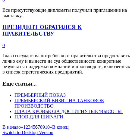
Все присутствующие дипломаты получили приглашение на
выставку.
ПРЕЗИДЕНТ ОБРАТИЛСЯ К
ПРАВИТЕЛЬСТВУ
0
Глава государства потребовал от правительства предоставить
лично ему и вынести на суд общественности конкретные
результаты поддержки компаний и производств, включенных
в список стратегических предприятий.
Ещё статьи...
ПРЕМЬЕРНЫЙ ПОКАЗ
ПРЕМЬЕРСКИЙ ВИЗИТ НА ТАНКОВОЕ
ПРОИЗВОДСТВО
ПЛАТА КРОВЬЮ ЗА ДОСТИГНУТЫЕ 'ВЫСОТЫ'
ПЛОВ ДЛЯ ШИР-АГИ
В начало
«
1
2
3
4
5
6
7
8
9
10
»
В конец
Switch to Desktop Version