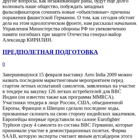
другие вопросы, как незаживающие раны, будут еще долго
волновать наше общество, побуждать западных
фальсификаторов сочинять новые «объективные» причины
поражения фашистской Германии. О том, как сегодня обстоят
дела на этом идеологическом фронте, нам рассказал начальник
Управления Министерства обороны РФ по увековечению
памяти погибших при защите Отечества генерал-майор
Александр КИРИЛИН.
ПРЕДПОЛЕТНАЯ ПОДГОТОВКА
0
Завершившуюся 15 февраля выставку Aero India 2009 можно
назвать последним маркетинговым мероприятием перед
стартом летных испытаний самолетов, заявленных на участие
в тендере на закупку 126 легких истребителей для ВВС
Индии (он известен также как программа MMRCA).
Участники тендера в лице России, США, объединенной
Европы, Франции и Швеции сделали последние ходы,
призванные склонить на свою сторону индийских заказчиков.
Европейцы впервые представили на салоне Eurofighter
Typhoon сразу 4 самолета из состава ВВС Германии, которые
принимали участие в демонстрационных полетах. Фирма
SAAB, которую эксперты считают явным аутсайдером этого