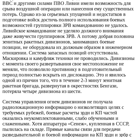
ВВС и другими силами ПВО Ливии имели возможность для
срыва воздушной операции или нанесения ему существенных
потерь. Однако из-за серьезных упущений и недостатков в
подготовке войск достичь полного использования боевых
возможностей группировки ЗРВ командованию не удалось.
Ливийское командование не уделяло должного внимания
даже живучести группировок ЗРВ. А потому добрая половина
зенитных ракетных дивизионов, занимавших боевые
позиции, не оборудовала их должным образом в инженерном
отношении. Система запасных позиций отсутствовала.
Маскировка и камуфляж техники не проводились. Дивизионы
с момента своего развертывания свое местоположение не
меняли, что позволило противнику в подготовительный
период полностью вскрыть их дислокацию. Это и явилось
одной из причин того, что в течение 2-3 минут зенитная
ракетная бригада, развернутая в окрестностях Бенгази,
потеряла четыре дивизиона из шести.
Система управления огнем дивизионов не получала
радиолокационную информацию о низколетящих целях с
требуемых рубежей, боевые расчеты зрдн и КП частей
оказались неукомплектованными, слабо обученными и
слаженными. Хотя аппаратура «Сенеж», купленная в СССР,
пылилась на складе. Прямые каналы связи для передачи
разведывательной и боевой информации на КП зрдн и зрбр с