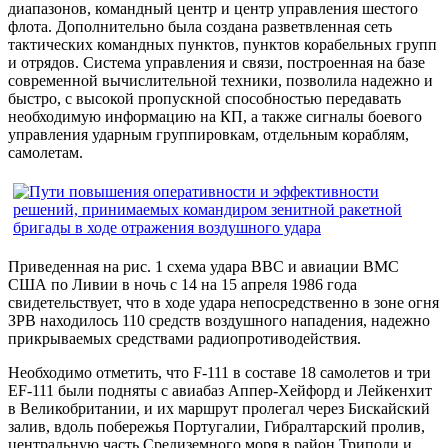
диапазонов, командный центр и центр управления шестого
флота. Дополнительно была создана разветвленная сеть
тактических командных пунктов, пунктов корабельных групп
и отрядов. Система управления и связи, построенная на базе
современной вычислительной техники, позволила надежно и
быстро, с высокой пропускной способностью передавать
необходимую информацию на КП, а также сигналы боевого
управления ударным группировкам, отдельным кораблям,
самолетам.
Приведенная на рис. 1 схема удара ВВС и авиации ВМС
США по Ливии в ночь с 14 на 15 апреля 1986 года
свидетельствует, что в ходе удара непосредственно в зоне огня
ЗРВ находилось 110 средств воздушного нападения, надежно
прикрываемых средствами радиопротиводействия.
Необходимо отметить, что F-111 в составе 18 самолетов и три
EF-111 были подняты с авиабаз Аппер-Хейфорд и Лейкенхит
в Великобритании, и их маршрут пролегал через Бискайский
залив, вдоль побережья Португалии, Гибралтарский пролив,
центральную часть Средиземного моря в район Триполи и