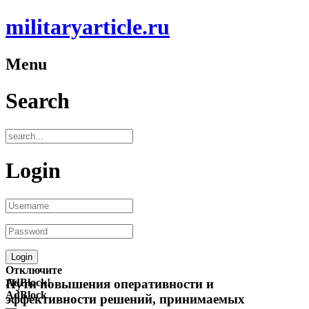
militaryarticle.ru
Menu
Search
Login
Отключите
AdBlock!
Пути повышения оперативности и
AdBlock
эффективности решений, принимаемых
—