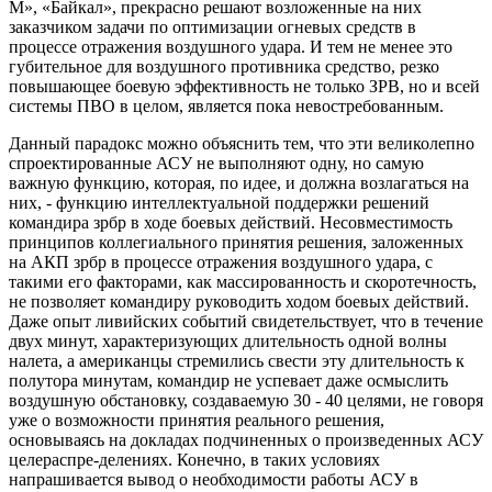
М», «Байкал», прекрасно решают возложенные на них
заказчиком задачи по оптимизации огневых средств в
процессе отражения воздушного удара. И тем не менее это
губительное для воздушного противника средство, резко
повышающее боевую эффективность не только ЗРВ, но и всей
системы ПВО в целом, является пока невостребованным.
Данный парадокс можно объяснить тем, что эти великолепно
спроектированные АСУ не выполняют одну, но самую
важную функцию, которая, по идее, и должна возлагаться на
них, - функцию интеллектуальной поддержки решений
командира зрбр в ходе боевых действий. Несовместимость
принципов коллегиального принятия решения, заложенных
на АКП зрбр в процессе отражения воздушного удара, с
такими его факторами, как массированность и скоротечность,
не позволяет командиру руководить ходом боевых действий.
Даже опыт ливийских событий свидетельствует, что в течение
двух минут, характеризующих длительность одной волны
налета, а американцы стремились свести эту длительность к
полутора минутам, командир не успевает даже осмыслить
воздушную обстановку, создаваемую 30 - 40 целями, не говоря
уже о возможности принятия реального решения,
основываясь на докладах подчиненных о произведенных АСУ
целераспре-делениях. Конечно, в таких условиях
напрашивается вывод о необходимости работы АСУ в