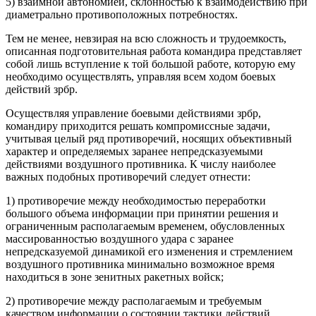
5) взаимной автономией, склонностью к взаимодействию при
диаметрально противоположных потребностях.
Тем не менее, невзирая на всю сложность и трудоемкость,
описанная подготовительная работа командира представляет
собой лишь вступление к той большой работе, которую ему
необходимо осуществлять, управляя всем ходом боевых
действий зрбр.
Осуществляя управление боевыми действиями зрбр,
командиру приходится решать компромиссные задачи,
учитывая целый ряд противоречий, носящих объективный
характер и определяемых заранее непредсказуемыми
действиями воздушного противника. К числу наиболее
важных подобных противоречий следует отнести:
1) противоречие между необходимостью переработки
большого объема информации при принятии решения и
ограниченным располагаемым временем, обусловленных
массированностью воздушного удара с заранее
непредсказуемой динамикой его изменения и стремлением
воздушного противника минимально возможное время
находиться в зоне зенитных ракетных войск;
2) противоречие между располагаемым и требуемым
качеством информации о состоянии тактики действий