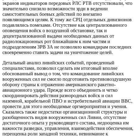
экранов индикаторов передовых РЛС РТВ отсутствовали, что
значительно снизило возможности зрдн в ведении
самостоятельных боевых действий по внезапно
появляющимся целям. К тому же CPЦ отдельных дивизионов
подавлялись помехами. Отсутствие как централизованного
оповещения войск о воздушной обстановке, так и
децентрализованной выдачи необходимых данных от
радиолокационных рот ближайшим к ним частям и
подразделениям ЗРВ ЗА не позволяло командирам последних
своевременно ставить задачи на уничтожение целей.
Детальный анализ ливийских событий, проведенный
специалистами, позволил сделать им итоговый вполне
обоснованный вывод о том, что командование ливийских
вооруженных сил не смогло подготовить противовоздушную
оборону страны к отражению американского ракетно-
авиационного удара. Прежде всего объединить и четко
скоординировать действия разнородных войск и сил
наземной, корабельной ПВО и истребительной авиации ВВС,
провести для этого необходимые оргмероприятия и учения.
Сказались также недостатки организационной структуры и
разобщенность видов вооруженных сил Ливии, отсутствие
достаточного опыта у руководящего состава, недооценка им
важности разведки, управления, взаимодействия обеспечения,
переоценка роли западной техники, невнимание к