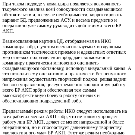
При таком подходе у командира появляется возможность
творческого анализа всей совокупности складывающихся
обстоятельств и, в случае необходимости, корректировать
вариант БД, предложенных АСУ, и весьма предметно и
оперативно уже самому руководить действиями всего БР
АКП.
Взаимосвязанная картина БД, отображаемая на ИКО
командира зрбр, с учетом всех используемых воздушным
противником тактических приемов и адекватных ответных
мер огневых подразделений зрбр, дает возможность
командиру практически мгновенно оценивать
складывающуюся обстановку, используя визуальный канал. А
это позволит ему оперативно и практически без ненужного
напряжения осуществлять творческий подход, решая задачи
боевого управления, целеустремленно координируя работу
всего БР АКП зрбр и обеспечивая тем самым
высокоэффективную боевую работу огневых и
обеспечивающих подразделений зрбр.
Предлагаемый режим работы ИКО следует использовать на
всех рабочих местах АКП зрбр, что не только упрощает
работу лиц БР АКП, делает ее менее напряженной и более
оперативной, но и способствует дальнейшему творчеству
«коллективного ума» БР АКП. Этот же режим необходимо