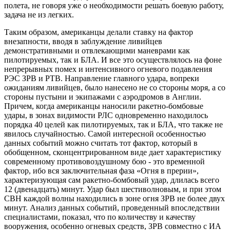
полета, не говоря уже о необходимости решать боевую работу,
задача не из легких.
Таким образом, американцы делали ставку на фактор
внезапности, вводя в заблуждение ливийцев
демонстративными и отвлекающими маневрами как
пилотируемых, так и БЛА. И все это осуществлялось на фоне
непрерывных помех и интенсивного огневого подавления
РЭС ЗРВ и РТВ. Направление главного удара, вопреки
ожиданиям ливийцев, было нанесено не со стороны моря, а со
стороны пустыни и экипажами с аэродромов в Англии.
Причем, когда американцы наносили ракетно-бомбовые
удары, в зонах видимости РЛС одновременно находилось
порядка 40 целей как пилотируемых, так и БЛА, что также не
явилось случайностью. Самой интересной особенностью
данных событий можно считать тот фактор, который в
обобщенном, сконцентрированном виде дает характеристику
современному противовоздушному бою - это временной
фактор, ибо вся заключительная фаза «Огня в прерии»,
характеризующая сам ракетно-бомбовый удар, длилась всего
12 (двенадцать) минут. Удар был шестиволновым, и при этом
СВН каждой волны находились в зоне огня ЗРВ не более двух
минут. Анализ данных событий, проведенный впоследствии
специалистами, показал, что по количеству и качеству
вооружения, особенно огневых средств, ЗРВ совместно с ИА