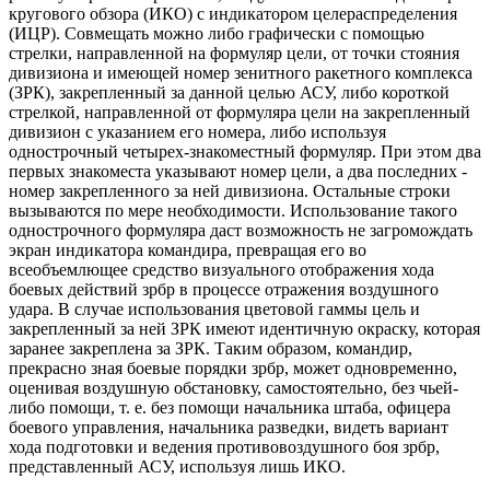
кругового обзора (ИКО) с индикатором целераспределения
(ИЦР). Совмещать можно либо графически с помощью
стрелки, направленной на формуляр цели, от точки стояния
дивизиона и имеющей номер зенитного ракетного комплекса
(ЗРК), закрепленный за данной целью АСУ, либо короткой
стрелкой, направленной от формуляра цели на закрепленный
дивизион с указанием его номера, либо используя
однострочный четырех-знакоместный формуляр. При этом два
первых знакоместа указывают номер цели, а два последних -
номер закрепленного за ней дивизиона. Остальные строки
вызываются по мере необходимости. Использование такого
однострочного формуляра даст возможность не загромождать
экран индикатора командира, превращая его во
всеобъемлющее средство визуального отображения хода
боевых действий зрбр в процессе отражения воздушного
удара. В случае использования цветовой гаммы цель и
закрепленный за ней ЗРК имеют идентичную окраску, которая
заранее закреплена за ЗРК. Таким образом, командир,
прекрасно зная боевые порядки зрбр, может одновременно,
оценивая воздушную обстановку, самостоятельно, без чьей-
либо помощи, т. е. без помощи начальника штаба, офицера
боевого управления, начальника разведки, видеть вариант
хода подготовки и ведения противовоздушного боя зрбр,
представленный АСУ, используя лишь ИКО.