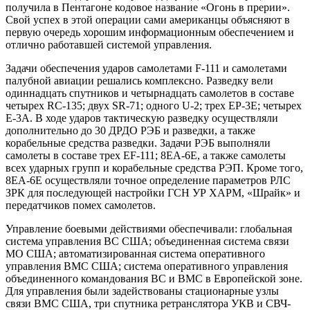
получила в Пентагоне кодовое название «Огонь в прерии».
Свой успех в этой операции сами американцы объясняют в
первую очередь хорошим информационным обеспечением и
отлично работавшей системой управления.
Задачи обеспечения ударов самолетами F-111 и самолетами
палубной авиации решались комплексно. Разведку вели
одиннадцать спутников и четырнадцать самолетов в составе
четырех RC-135; двух SR-71; одного U-2; трех EP-3E; четырех
E-3A. В ходе ударов тактическую разведку осуществляли
дополнительно до 30 ДРДО РЭБ и разведки, а также
корабельные средства разведки. Задачи РЭБ выполняли
самолеты в составе трех EF-111; 8EA-6E, а также самолеты
всех ударных групп и корабельные средства РЭП. Кроме того,
8EA-6E осуществляли точное определение параметров РЛС
ЗРК для последующей настройки ГСН УР ХАРМ, «Шрайк» и
передатчиков помех самолетов.
Управление боевыми действиями обеспечивали: глобальная
система управления ВС США; объединенная система связи
МО США; автоматизированная система оперативного
управления ВМС США; система оперативного управления
объединенного командования ВС и ВМС в Европейской зоне.
Для управления были задействованы стационарные узлы
связи ВМС США, три спутника ретранслятора УКВ и СВЧ-