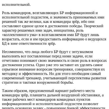
исполнительной.
Роль командиров, возглавляющих БР информационной и
исполнительной подсистем, и значимость принимаемых ими
решений так же велики, как и командира зрбр, ибо они
составляют единое целое в достижении победы. Творческий
характер решаемых ими задач, инициатива, роль
«коллективного ума» в возглавляемом ими БР будут лишь
возрастать, если и им предоставить информацию о ведущихся
БД в зоне ответственности зрбр.
Несомненно, что лица любого БР будут с энтузиазмом
выполнять все поставленные перед ними задачи, если
отчетливо понимают свою значимость и свою роль в вопросах
достижения успеха. Одно уже это заставит их уделять самое
серьезное внимание вопросам тренировки, совершенствуя их
методику и эффективность. Но для этого необходим самый
современный тренажер, учитывающий перспективы развития
стратегии и тактики вооруженной борьбы.
Таким образом, предложенный вариант рабочего места
командира зрбр, планшета дальней воздушной обстановки, а
также рабочих мест командиров командных пунктов
информационной и исполнительной подсистем позволит
решить основную задачу - повышение боевой эффективности