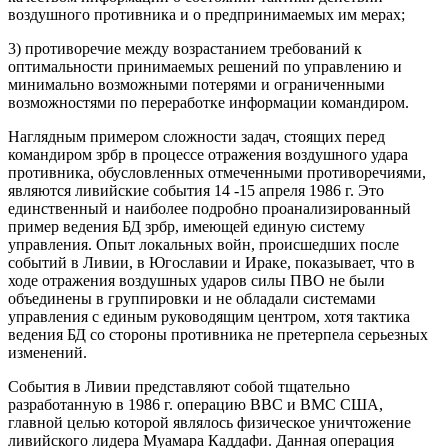
воздушного противника и о предпринимаемых им мерах;
3) противоречие между возрастанием требований к
оптимальности принимаемых решений по управлению и
минимально возможными потерями и ограниченными
возможностями по переработке информации командиром.
Наглядным примером сложности задач, стоящих перед
командиром зрбр в процессе отражения воздушного удара
противника, обусловленных отмеченными противоречиями,
являются ливийские события 14 -15 апреля 1986 г. Это
единственный и наиболее подробно проанализированный
пример ведения БД зрбр, имеющей единую систему
управления. Опыт локальных войн, происшедших после
событий в Ливии, в Югославии и Ираке, показывает, что в
ходе отражения воздушных ударов силы ПВО не были
объединены в группировки и не обладали системами
управления с единым руководящим центром, хотя тактика
ведения БД со стороны противника не претерпела серьезных
изменений.
События в Ливии представляют собой тщательно
разработанную в 1986 г. операцию ВВС и ВМС США,
главной целью которой являлось физическое уничтожение
ливийского лидера Муамара Каддафи. Данная операция