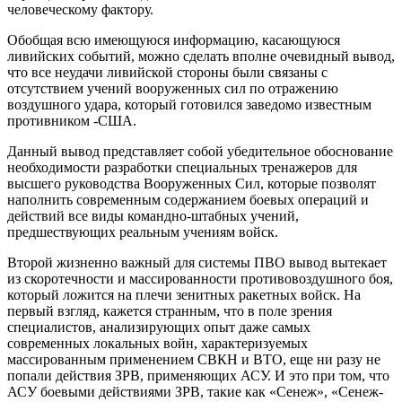
человеческому фактору.
Обобщая всю имеющуюся информацию, касающуюся
ливийских событий, можно сделать вполне очевидный вывод,
что все неудачи ливийской стороны были связаны с
отсутствием учений вооруженных сил по отражению
воздушного удара, который готовился заведомо известным
противником -США.
Данный вывод представляет собой убедительное обоснование
необходимости разработки специальных тренажеров для
высшего руководства Вооруженных Сил, которые позволят
наполнить современным содержанием боевых операций и
действий все виды командно-штабных учений,
предшествующих реальным учениям войск.
Второй жизненно важный для системы ПВО вывод вытекает
из скоротечности и массированности противовоздушного боя,
который ложится на плечи зенитных ракетных войск. На
первый взгляд, кажется странным, что в поле зрения
специалистов, анализирующих опыт даже самых
современных локальных войн, характеризуемых
массированным применением СВКН и ВТО, еще ни разу не
попали действия ЗРВ, применяющих АСУ. И это при том, что
АСУ боевыми действиями ЗРВ, такие как «Сенеж», «Сенеж-