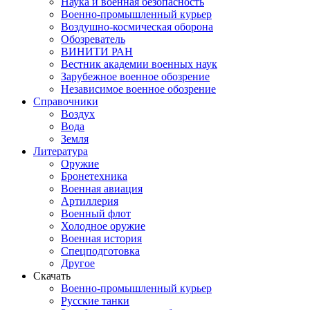
Наука и военная безопасность
Военно-промышленный курьер
Воздушно-космическая оборона
Обозреватель
ВИНИТИ РАН
Вестник академии военных наук
Зарубежное военное обозрение
Независимое военное обозрение
Справочники
Воздух
Вода
Земля
Литература
Оружие
Бронетехника
Военная авиация
Артиллерия
Военный флот
Холодное оружие
Военная история
Спецподготовка
Другое
Скачать
Военно-промышленный курьер
Русские танки