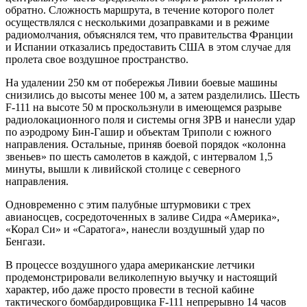
обратно. Сложность маршрута, в течение которого полет
осуществлялся с несколькими дозаправками и в режиме
радиомолчания, объяснялся тем, что правительства Франции
и Испании отказались предоставить США в этом случае для
пролета свое воздушное пространство.
На удалении 250 км от побережья Ливии боевые машины
снизились до высоты менее 100 м, а затем разделились. Шесть
F-111 на высоте 50 м проскользнули в имеющемся разрыве
радиолокационного поля и системы огня ЗРВ и нанесли удар
по аэродрому Бин-Гашир и объектам Триполи с южного
направления. Остальные, приняв боевой порядок «колонна
звеньев» по шесть самолетов в каждой, с интервалом 1,5
минуты, вышли к ливийской столице с северного
направления.
Одновременно с этим палубные штурмовики с трех
авианосцев, сосредоточенных в заливе Сидра «Америка»,
«Корал Си» и «Саратога», нанесли воздушный удар по
Бенгази.
В процессе воздушного удара американские летчики
продемонстрировали великолепную выучку и настоящий
характер, ибо даже просто провести в тесной кабине
тактического бомбардировщика F-111 непрерывно 14 часов