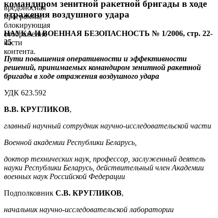
командиром зенитной ракетной бригады в ходе
вредоносная
отражения воздушного удара
программа,
блокирующая
НАУКА И ВОЕННАЯ БЕЗОПАСНОСТЬ № 1/2006, стр. 22-
отображение
25
части
контента.
Пути повышения оперативности и эффективности
решений, принимаемых командиром зенитной ракетной
бригады в ходе отражения воздушного удара
УДК 623.592
В.В. КРУГЛИКОВ
,
главный научный сотрудник научно-исследовательской части
Военной академии Республики Беларусь,
доктор технических наук, профессор, заслуженный деятель
науки Республики Беларусь, действительный член Академии
военных наук Российской Федерации
Подполковник
С.В. КРУГЛИКОВ
,
начальник научно-исследовательской лаборатории