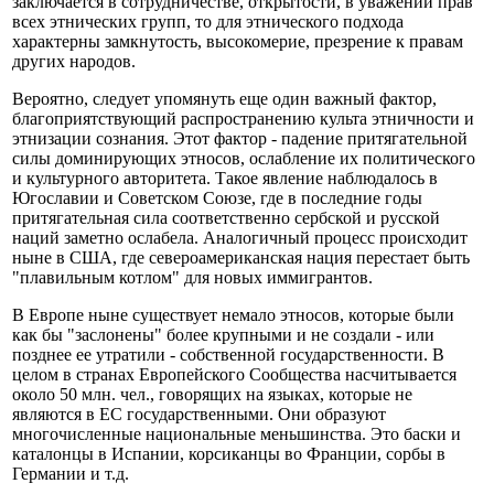
заключается в сотрудничестве, открытости, в уважении прав
всех этнических групп, то для этнического подхода
характерны замкнутость, высокомерие, презрение к правам
других народов.
Вероятно, следует упомянуть еще один важный фактор,
благоприятствующий распространению культа этничности и
этнизации сознания. Этот фактор - падение притягательной
силы доминирующих этносов, ослабление их политического
и культурного авторитета. Такое явление наблюдалось в
Югославии и Советском Союзе, где в последние годы
притягательная сила соответственно сербской и русской
наций заметно ослабела. Аналогичный процесс происходит
ныне в США, где североамериканская нация перестает быть
"плавильным котлом" для новых иммигрантов.
В Европе ныне существует немало этносов, которые были
как бы "заслонены" более крупными и не создали - или
позднее ее утратили - собственной государственности. В
целом в странах Европейского Сообщества насчитывается
около 50 млн. чел., говорящих на языках, которые не
являются в ЕС государственными. Они образуют
многочисленные национальные меньшинства. Это баски и
каталонцы в Испании, корсиканцы во Франции, сорбы в
Германии и т.д.