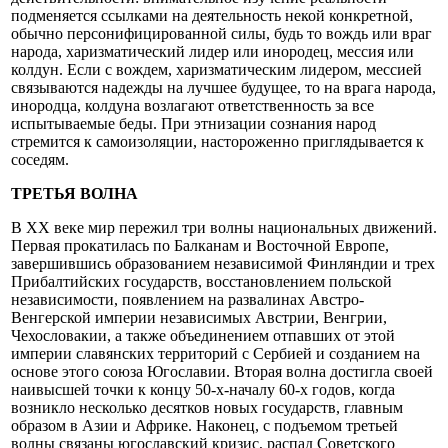
подменяется ссылками на деятельность некой конкретной,
обычно персонифицированной силы, будь то вождь или враг
народа, харизматический лидер или инородец, мессия или
колдун. Если с вождем, харизматическим лидером, мессией
связываются надежды на лучшее будущее, то на врага народа,
инородца, колдуна возлагают ответственность за все
испытываемые беды. При этнизации сознания народ
стремится к самоизоляции, настороженно приглядывается к
соседям.
ТРЕТЬЯ ВОЛНА
В XX веке мир пережил три волны национальных движений.
Первая прокатилась по Балканам и Восточной Европе,
завершившись образованием независимой Финляндии и трех
Прибалтийских государств, восстановлением польской
независимости, появлением на развалинах Австро-
Венгерской империи независимых Австрии, Венгрии,
Чехословакии, а также объединением отпавших от этой
империи славянских территорий с Сербией и созданием на
основе этого союза Югославии. Вторая волна достигла своей
наивысшей точки к концу 50-х-началу 60-х годов, когда
возникло несколько десятков новых государств, главным
образом в Азии и Африке. Наконец, с подъемом третьей
волны связаны югославский кризис, распад Советского