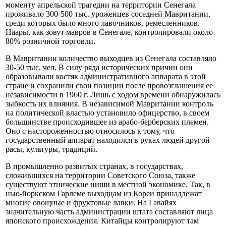
моменту апрельской трагедии на территории Сенегала
проживало 300-500 тыс. уроженцев соседней Мавритании,
среди которых было много лавочников, ремесленников.
Наары, как зовут мавров в Сенегале, контролировали около
80% розничной торговли.
В Мавритании количество выходцев из Сенегала составляло
30-50 тыс. чел. В силу ряда исторических причин они
образовывали костяк административного аппарата в этой
стране и сохранили свои позиции после провозглашения ее
независимости в 1960 г. Лишь с ходом времени обнаружилась
зыбкость их влияния. В независимой Мавритании контроль
на политической властью установило офицерство, в своем
большинстве происходившее из арабо-берберских племен.
Оно с настороженностью относилось к тому, что
государственный аппарат находился в руках людей другой
расы, культуры, традиций.
В промышленно развитых странах, в государствах,
сложившихся на территории Советского Союза, также
существуют этнические ниши в местной экономике. Так, в
нью-йоркском Гарлеме выходцам из Кореи принадлежат
многие овощные и фруктовые лавки. На Гавайях
значительную часть администрации штата составляют лица
японского происхождения. Китайцы контролируют там