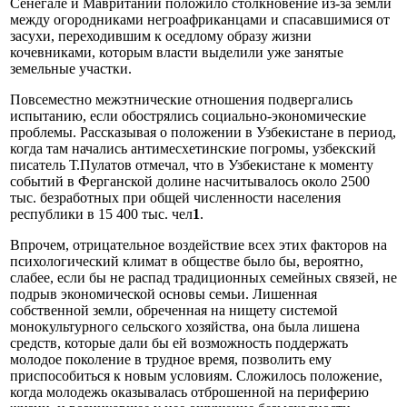
Сенегале и Мавритании положило столкновение из-за земли
между огородниками негроафриканцами и спасавшимися от
засухи, переходившим к оседлому образу жизни
кочевниками, которым власти выделили уже занятые
земельные участки.
Повсеместно межэтнические отношения подвергались
испытанию, если обострялись социально-экономические
проблемы. Рассказывая о положении в Узбекистане в период,
когда там начались антимесхетинские погромы, узбекский
писатель Т.Пулатов отмечал, что в Узбекистане к моменту
событий в Ферганской долине насчитывалось около 2500
тыс. безработных при общей численности населения
республики в 15 400 тыс. чел
1
.
Впрочем, отрицательное воздействие всех этих факторов на
психологический климат в обществе было бы, вероятно,
слабее, если бы не распад традиционных семейных связей, не
подрыв экономической основы семьи. Лишенная
собственной земли, обреченная на нищету системой
монокультурного сельского хозяйства, она была лишена
средств, которые дали бы ей возможность поддержать
молодое поколение в трудное время, позволить ему
приспособиться к новым условиям. Сложилось положение,
когда молодежь оказывалась отброшенной на периферию