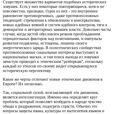
Существует множество вариантов подобных исторических
ловушек. Есть у них некоторые повторяющиеся, хотя и не
повсеместно, признаки. Один из них - это внутреннее
равновесие противоречивых, -даже противоположных
тенденций: стремления к обновлению и консерватизма,
новых идейных веяний и систем идейного контроля, тяги к
демократии и авторитарных замашек власти. Довольно часты
случаи, когда застой обусловлен резким преобладанием
отрицательных факторов над позитивными, и импульсы
развития подавлены, истощены, лишены своего
энергетического заряда. В полиэтнических сообществах
противоположные социальные интересы выступают в
национальных масках, и там поиск выхода из ловушки
зачастую приводит к этническим "разборкам", поскольку
каждый из этносов по-своему видит открывающуюся
историческую перспективу.
Какие же черты отличают новые этнические движения в
Европе? Их несколько.
Так, социальной силой, возглавляющей эти движения,
является интеллигенция. Именно она определяет круг
проблем, который позволяет возбудить в народе чувство
обиды и раздражения, подогреть страсти. Обычно это
вопросы защиты языка, культуры от вытеснения языком и