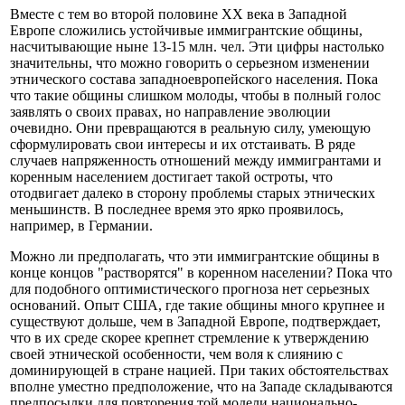
Вместе с тем во второй половине XX века в Западной
Европе сложились устойчивые иммигрантские общины,
насчитывающие ныне 13-15 млн. чел. Эти цифры настолько
значительны, что можно говорить о серьезном изменении
этнического состава западноевропейского населения. Пока
что такие общины слишком молоды, чтобы в полный голос
заявлять о своих правах, но направление эволюции
очевидно. Они превращаются в реальную силу, умеющую
сформулировать свои интересы и их отстаивать. В ряде
случаев напряженность отношений между иммигрантами и
коренным населением достигает такой остроты, что
отодвигает далеко в сторону проблемы старых этнических
меньшинств. В последнее время это ярко проявилось,
например, в Германии.
Можно ли предполагать, что эти иммигрантские общины в
конце концов "растворятся" в коренном населении? Пока что
для подобного оптимистического прогноза нет серьезных
оснований. Опыт США, где такие общины много крупнее и
существуют дольше, чем в Западной Европе, подтверждает,
что в их среде скорее крепнет стремление к утверждению
своей этнической особенности, чем воля к слиянию с
доминирующей в стране нацией. При таких обстоятельствах
вполне уместно предположение, что на Западе складываются
предпосылки для повторения той модели национально-