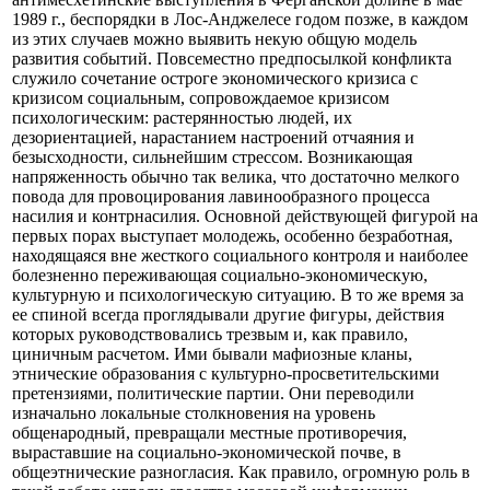
1989 г., беспорядки в Лос-Анджелесе годом позже, в каждом
из этих случаев можно выявить некую общую модель
развития событий. Повсеместно предпосылкой конфликта
служило сочетание остроге экономического кризиса с
кризисом социальным, сопровождаемое кризисом
психологическим: растерянностью людей, их
дезориентацией, нарастанием настроений отчаяния и
безысходности, сильнейшим стрессом. Возникающая
напряженность обычно так велика, что достаточно мелкого
повода для провоцирования лавинообразного процесса
насилия и контрнасилия. Основной действующей фигурой на
первых порах выступает молодежь, особенно безработная,
находящаяся вне жесткого социального контроля и наиболее
болезненно переживающая социально-экономическую,
культурную и психологическую ситуацию. В то же время за
ее спиной всегда проглядывали другие фигуры, действия
которых руководствовались трезвым и, как правило,
циничным расчетом. Ими бывали мафиозные кланы,
этнические образования с культурно-просветительскими
претензиями, политические партии. Они переводили
изначально локальные столкновения на уровень
общенародный, превращали местные противоречия,
выраставшие на социально-экономической почве, в
общеэтнические разногласия. Как правило, огромную роль в