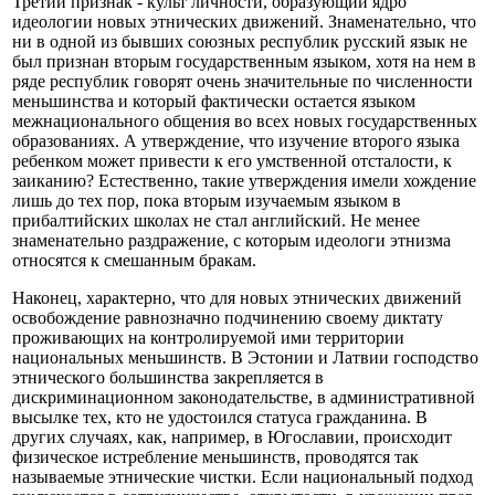
Третий признак - культ личности, образующий ядро
идеологии новых этнических движений. Знаменательно, что
ни в одной из бывших союзных республик русский язык не
был признан вторым государственным языком, хотя на нем в
ряде республик говорят очень значительные по численности
меньшинства и который фактически остается языком
межнационального общения во всех новых государственных
образованиях. А утверждение, что изучение второго языка
ребенком может привести к его умственной отсталости, к
заиканию? Естественно, такие утверждения имели хождение
лишь до тех пор, пока вторым изучаемым языком в
прибалтийских школах не стал английский. Не менее
знаменательно раздражение, с которым идеологи этнизма
относятся к смешанным бракам.
Наконец, характерно, что для новых этнических движений
освобождение равнозначно подчинению своему диктату
проживающих на контролируемой ими территории
национальных меньшинств. В Эстонии и Латвии господство
этнического большинства закрепляется в
дискриминационном законодательстве, в административной
высылке тех, кто не удостоился статуса гражданина. В
других случаях, как, например, в Югославии, происходит
физическое истребление меньшинств, проводятся так
называемые этнические чистки. Если национальный подход