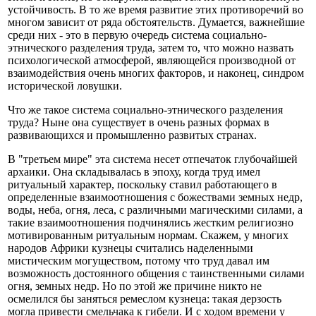
устойчивость. В то же время развитие этих противоречий во
многом зависит от ряда обстоятельств. Думается, важнейшие
среди них - это в первую очередь система социально-
этнического разделения труда, затем то, что можно назвать
психологической атмосферой, являющейся производной от
взаимодействия очень многих факторов, и наконец, синдром
исторической ловушки.
Что же такое система социально-этнического разделения
труда? Ныне она существует в очень разных формах в
развивающихся и промышленно развитых странах.
В "третьем мире" эта система несет отпечаток глубочайшей
архаики. Она складывалась в эпоху, когда труд имел
ритуальный характер, поскольку ставил работающего в
определенные взаимоотношения с божествами земных недр,
воды, неба, огня, леса, с различными магическими силами, а
такие взаимоотношения подчинялись жестким религиозно
мотивированным ритуальным нормам. Скажем, у многих
народов Африки кузнецы считались наделенными
мистическим могуществом, потому что труд давал им
возможность достоянного общения с таинственными силами
огня, земных недр. Но по этой же причине никто не
осмелился бы заняться ремеслом кузнеца: такая дерзость
могла привести смельчака к гибели. И с ходом времени у