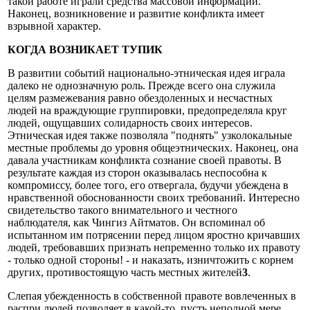
такой работе играли средства массовой информации.
Наконец, возникновение и развитие конфликта имеет
взрывной характер.
КОГДА ВОЗНИКАЕТ ТУПИК
В развитии событий национально-этническая идея играла
далеко не однозначную роль. Прежде всего она служила
целям размежевания равно обездоленных и несчастных
людей на враждующие группировки, предопределяла круг
людей, ощущавших солидарность своих интересов.
Этническая идея также позволяла "поднять" узколокальные
местные проблемы до уровня общеэтнических. Наконец, она
давала участникам конфликта сознание своей правоты. В
результате каждая из сторон оказывалась неспособна к
компромиссу, более того, его отвергала, будучи убеждена в
нравственной обоснованности своих требований. Интересно
свидетельство такого внимательного и честного
наблюдателя, как Чингиз Айтматов. Он вспоминал об
испытанном им потрясении перед лицом яростно кричавших
людей, требовавших признать непременно только их правоту
- только одной стороны! - и наказать, изничтожить с корнем
других, противостоящую часть местных жителей
3
.
Слепая убежденность в собственной правоте вовлеченных в
распри людей позволяет в какой-то, пусть неполной мере