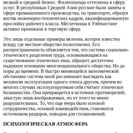
мелкий и средний бизнес. Филиппинцы оттеснены в сферу
услуг. В республиках Средней Азии русские были заняты в
сфере промышленного производства, на транспорте, образуя
костяк инженерно-технических кадров, квалифицированную
прослойку рабочего класса. Месхетинцы в Узбекистане
активно проникали в торговую сферу.
Это лишь отдельные примеры явления, которое известно
всюду, где местное общество полиэтнично. Его
распространенность объясняется тем, что система социально-
этнического разделения труда, основывающаяся на
существовании этнических ниш, образует достаточно
надежное основание многонационального общества. Но до
поры до времени. В быстро меняющейся экономической
обстановке система иной раз начинает выглядеть как
механизм эксплуатации одного этноса другим, причем во
многих случаях эксплуатируемым себя считает этническое
большинство. Она превращается в источник противоречий,
зачастую лишь воображаемых, но от этого не менее
разрушительных. То, что еще вчера было основой
сотрудничества, основой взаимодействия, становится
источником раздоров, поводом для столкновений.
ПСИХОЛОГИЧЕСКАЯ АТМОСФЕРА