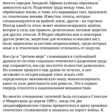
многих народов Западной Африки кузнецы образовали
замкнутую касту. Разделение труда между теми, кто
обрабатывал землю, и теми, кто выращивал скот, произошло
по этническим линиям. Известны этносы, которые
специализируются на рыбной ловле, другие - на торговле.
Иногда какой-то этнос может монополизировать занятие,
которое в силу, как правило, религиозных мотивов запретно
для других этносов. В Индии обработка кож и некоторые
другие ремесла, запретные для человека из высших каст,
были закреплены за кастами неприкасаемых, среди которых
иные и в этническом отношении отличались от индусов.
Кое-где в "третьем мире" сложившаяся в глубочайшей
древности система социально-этнического разделения труда
еще сохраняется, кое-где она почти полностью развалилась.
Но влияние прошлого еще далеко не исчезло, и оно
заставляет и сегодня каждый этнос искать себе
определенную экономическую нишу, монополизировать
какое-то поле деятельности или ремесло. Это в первую
очередь относится к национальным меньшинствам.
Во многих отношениях типичной была ситуация в Сенегале
и Мавритании до апреля 1989 г., когда эти две
западноафриканские страны превратились в арену кровавых
этнических столкновений и оказались на пороге войны. К