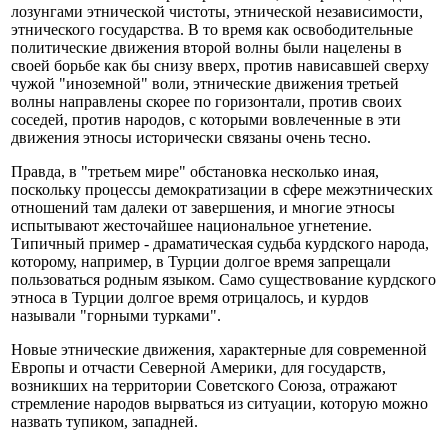
лозунгами этнической чистоты, этнической независимости,
этнического государства. В то время как освободительные
политические движения второй волны были нацелены в
своей борьбе как бы снизу вверх, против нависавшей сверху
чужой "иноземной" воли, этнические движения третьей
волны направлены скорее по горизонтали, против своих
соседей, против народов, с которыми вовлеченные в эти
движения этносы исторически связаны очень тесно.
Правда, в "третьем мире" обстановка несколько иная,
поскольку процессы демократизации в сфере межэтнических
отношений там далеки от завершения, и многие этносы
испытывают жесточайшее национальное угнетение.
Типичный пример - драматическая судьба курдского народа,
которому, например, в Турции долгое время запрещали
пользоваться родным языком. Само существование курдского
этноса в Турции долгое время отрицалось, и курдов
называли "горными турками".
Новые этнические движения, характерные для современной
Европы и отчасти Северной Америки, для государств,
возникших на территории Советского Союза, отражают
стремление народов вырваться из ситуации, которую можно
назвать тупиком, западней.