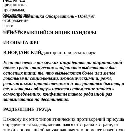
1994 № 3-4
вредоносная
программа,
блокирующая
Внешняя политика
Обозреватель - Observer
отображение
части
контента.
ПРИОТКРЫВШИЙСЯ ЯЩИК ПАНДОРЫ
ИЗ ОПЫТА ФРГ
В.ИОРДАНСКИЙ,
доктор исторических наук
Если отвлечься от мелких инцидентов на национальной
почве, среди этнических конфликтов выделяются два
основных типа: те, что вызываются более или менее
локальными социальными, экономическими и, реже,
религиозными противоречиями и завершаются быстро, и
те, в которых обнаруживается стремление этноса к
самоопределению; конфликты такого рода иной раз
затягиваются на десятилетия.
РАЗДЕЛЕНИЕ ТРУДА
Каждому их этих типов этнических противоречий присуща
определенная модель, меняющаяся от страны к стране, от
эпохи к эпохе, но обнаруживающая тем не менее известную