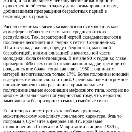
жизни, и возникавшее у нее ощущение безысходности
существенно облегчало задачу демагогам-провокаторам,
добивавшимся превращения безработных парней в
беспощадных громил.
Распад семейных связей сказывался на психологической
атмосфере в обществе не только в среднеазиатских
республиках. Так, характерной чертой складывавшегося в
последние десятилетия в "черных гетто" Соединенных
Штатов уклада жизни, наряду с бедностью, массовой
безработицей, криминализацией значительной части
молодежи, была безотцовщина. В начале 90-х годов во главе
примерно 56% всех семей стояли женщины, две трети детей
рождались вне брака, тогда как еще в 1950 г. одиноких
матерей насчитывалось только 17%. Более половины юношей
и девушек не знали своих отцов
2
. Среди молодежи огромное
влияние завоевывали различные криминальные и
полукриминальные ассоциации мафиозного типа, которые во
многом обязаны своей популярностью тому, что, вероятно,
заменяли для беспризорных семью, семейные связи.
Если теперь присмотреться к любому крупному
межэтническому конфликту локального характера, будь то
погромы в Сумгаите в феврале 1988 г., кровавые
столкновения в Сенегале и Мавритании в апреле 1989 г.,
антимесхетинские выступления в Ферганской долине в мае