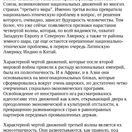
Союза, возникновение национальных движений во многих
странах "третьего мира". Именно третья волна превратила
национально-этническую проблему в вопрос, от решения
которого, очевидно, зависит будущность человечества. Тем
более, что уже сейчас появляются признаки нарастания
четвертой волны, которая, по всей видимости, охватит
Западную Европу и Северную Америку, а также те районы
земного шара, где еще остаются нерешенные национально-
этнические проблемы, в первую очередь Латинскую
Америку, Индию и Китай.
Характерной чертой движений, которые после второй
мировой войны привели к распаду колониальных империй,
была их полиэтничность. И в Африке, и в Азии они
основывались на многонациональных блоках, которые
сформировались вокруг очень широких, но достаточно четко
очерченных социально-экономических программ.
Освобождение от иностранного ига рассматривалось
идеологами этих движений как ключ, открывающий двери к
преодолению экономической и культурной отсталости, к
превращению развивающихся стран в равноправных
партнеров передовых промышленных держав.
Характерной чертой движений третьей волны является их
моноэтничность. Они развертываются, как правило, под