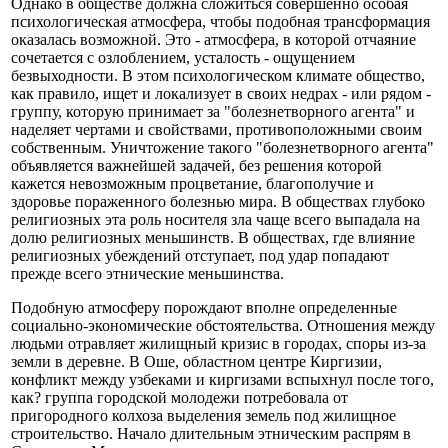
Однако в обществе должна сложиться совершенно особая
психологическая атмосфера, чтобы подобная трансформация
оказалась возможной. Это - атмосфера, в которой отчаяние
сочетается с озлоблением, усталость - ощущением
безвыходности. В этом психологическом климате общество,
как правило, ищет и локализует в своих недрах - или рядом -
группу, которую принимает за "болезнетворного агента" и
наделяет чертами и свойствами, противоположными своим
собственным. Уничтожение такого "болезнетворного агента"
объявляется важнейшей задачей, без решения которой
кажется невозможным процветание, благополучие и
здоровье пораженного болезнью мира. В обществах глубоко
религиозных эта роль носителя зла чаще всего выпадала на
долю религиозных меньшинств. В обществах, где влияние
религиозных убеждений отступает, под удар попадают
прежде всего этнические меньшинства.
Подобную атмосферу порождают вполне определенные
социально-экономические обстоятельства. Отношения между
людьми отравляет жилищный кризис в городах, споры из-за
земли в деревне. В Оше, областном центре Киргизии,
конфликт между узбеками и киргизами вспыхнул после того,
как? группа городской молодежи потребовала от
пригородного колхоза выделения земель под жилищное
строительство. Начало длительным этническим распрям в