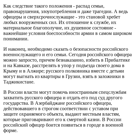
Как следствие такого положения - распад семьи,
правонарушения, злоупотребления и даже трагедии. А ведь
офицеры и сверхсрочнослужащие - это становой хребет
любых вооруженных сил. Их отношение к службе, их
материальное благополучие, их душевное состояние -
важнейшие условия боеспособности армии в самом широком
понимании.
И наконец, необходимо сказать о безопасности российского
военнослужащего и его семьи. Сегодня российского офицера
можно запросто, причем безнаказанно, избить в Прибалтике
и на Кавказе, расстрелять в упор у подъезда своего дома в
Крыму и в Алжире; русского полковника вместе с детьми
могут выгнать из квартиры в Грузии, взять в заложники в
Таджикистане.
В России власти могут помочь иностранным спецслужбам
захватить русского офицера и отдать его под суд другого
государства. В Азербайджане российского офицера,
действовавшего в строгом соответствии с уставом при
защите охраняемого объекта, выдают местным властям,
которые приговаривают его к смертной казни. В России
российский офицер боится появиться в городе в военной
форме.