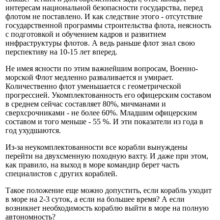
интересам национальной безопасности государства, перед
флотом не поставлено. И как следствие этого - отсутствие
государственной программы строительства флота, неясность
с подготовкой и обучением кадров и развитием
инфраструктуры флотов. А ведь раньше флот знал свою
перспективу на 10-15 лет вперед.
Не имея ясности по этим важнейшим вопросам, Военно-
морской Флот медленно разваливается и умирает.
Количественно флот уменьшается с геометрической
прогрессией. Укомплектованность его офицерским составом
в среднем сейчас составляет 80%, мичманами и
сверхсрочниками - не более 60%. Младшим офицерским
составом и того меньше - 55 %. И эти показатели из года в
год ухудшаются.
Из-за неукомплектованности все корабли вынуждены
перейти на двухсменную походную вахту. И даже при этом,
как правило, на выход в море командир берет часть
специалистов с других кораблей.
Такое положение еще можно допустить, если корабль уходит
в море на 2-3 суток, а если на большее время? А если
возникнет необходимость кораблю выйти в море на полную
автономность?