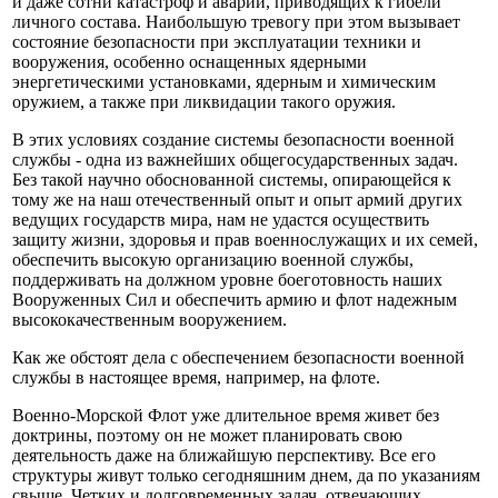
и даже сотни катастроф и аварий, приводящих к гибели
личного состава. Наибольшую тревогу при этом вызывает
состояние безопасности при эксплуатации техники и
вооружения, особенно оснащенных ядерными
энергетическими установками, ядерным и химическим
оружием, а также при ликвидации такого оружия.
В этих условиях создание системы безопасности военной
службы - одна из важнейших общегосударственных задач.
Без такой научно обоснованной системы, опирающейся к
тому же на наш отечественный опыт и опыт армий других
ведущих государств мира, нам не удастся осуществить
защиту жизни, здоровья и прав военнослужащих и их семей,
обеспечить высокую организацию военной службы,
поддерживать на должном уровне боеготовность наших
Вооруженных Сил и обеспечить армию и флот надежным
высококачественным вооружением.
Как же обстоят дела с обеспечением безопасности военной
службы в настоящее время, например, на флоте.
Военно-Морской Флот уже длительное время живет без
доктрины, поэтому он не может планировать свою
деятельность даже на ближайшую перспективу. Все его
структуры живут только сегодняшним днем, да по указаниям
свыше. Четких и долговременных задач, отвечающих