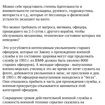
Можно себе представить степень бдительности и
внимательности сигнальщика, рулевого, гидроакустика,
моториста и т.д., которые от бессоницы и физической
усталости засыпают на вахте.
Что можно требовать от матроса, мичмана, офицера,
пришедшего на 2-3 суток с другого корабля, чтобы
обслуживать механизмы, техническое состояние которых им
неведомо?
Это усугубляется интенсивным увольнением старших
офицеров, которые по Закону о прохождении военной
службы и по состоянию здоровья могут еще продолжать
службу (в 1993 г. из ВМФ должно быть уволено 8000
старших офицеров). А молодые офицеры - выпускники
военно-морских училищ в это же время не хотят служить на
флоте, добиваются увольнения в запас, не прослужив и дня.
В 1993 г. 80 офицеров-выпускников находились в "бегах".
Они отказались прибыть в часть для прохождения службы, а
военная прокуратура отказывается заниматься этой
категорией офицеров.
Сокращение сроков действительной военной службы и
сложность военной техники серьезно сказались на