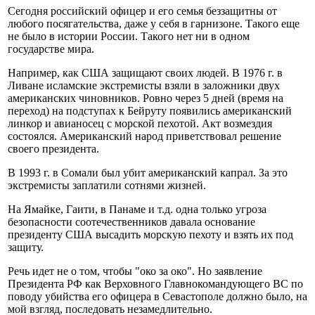
Сегодня российский офицер и его семья беззащитны от
любого посягательства, даже у себя в гарнизоне. Такого еще
не было в истории России. Такого нет ни в одном
государстве мира.
Например, как США защищают своих людей. В 1976 г. в
Ливане исламские экстремисты взяли в заложники двух
американских чиновников. Ровно через 5 дней (время на
переход) на подступах к Бейруту появились американский
линкор и авианосец с морской пехотой. Акт возмездия
состоялся. Американский народ приветствовал решение
своего президента.
В 1993 г. в Сомали был убит американский капрал. За это
экстремисты заплатили сотнями жизней.
На Ямайке, Гаити, в Панаме и т.д. одна только угроза
безопасности соотечественников давала основание
президенту США высадить морскую пехоту и взять их под
защиту.
Речь идет не о том, чтобы "око за око". Но заявление
Президента РФ как Верховного Главнокомандующего ВС по
поводу убийства его офицера в Севастополе должно было, на
мой взгляд, последовать незамедлительно.