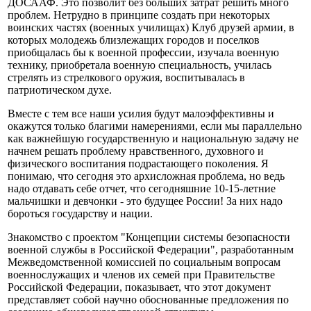
ДОСААФ. Это позволит без больших затрат решить много
проблем. Нетрудно в принципе создать при некоторых
воинских частях (военных училищах) Клуб друзей армии, в
которых молодежь близлежащих городов и поселков
приобщалась бы к военной профессии, изучала военную
технику, приобретала военную специальность, училась
стрелять из стрелкового оружия, воспитывалась в
патриотическом духе.
Вместе с тем все наши усилия будут малоэффективны и
окажутся только благими намерениями, если мы параллельно
как важнейшую государственную и национальную задачу не
начнем решать проблему нравственного, духовного и
физического воспитания подрастающего поколения. Я
понимаю, что сегодня это архисложная проблема, но ведь
надо отдавать себе отчет, что сегодняшние 10-15-летние
мальчишки и девчонки - это будущее России! За них надо
бороться государству и нации.
Знакомство с проектом "Концепции системы безопасности
военной службы в Российской Федерации", разработанным
Межведомственной комиссией по социальным вопросам
военнослужащих и членов их семей при Правительстве
Российской Федерации, показывает, что этот документ
представляет собой научно обоснованные предложения по