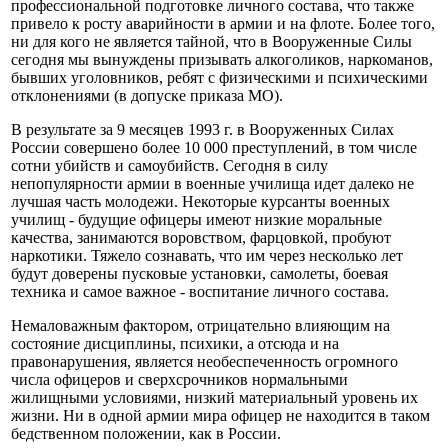
профессиональной подготовке личного состава, что также
привело к росту аварийности в армии и на флоте. Более того,
ни для кого не является тайной, что в Вооруженные Силы
сегодня мы вынуждены призывать алкоголиков, наркоманов,
бывших уголовников, ребят с физическими и психическими
отклонениями (в допуске приказа МО).
В результате за 9 месяцев 1993 г. в Вооруженных Силах
России совершено более 10 000 преступлений, в том числе
сотни убийств и самоубийств. Сегодня в силу
непопулярности армии в военные училища идет далеко не
лучшая часть молодежи. Некоторые курсанты военных
училищ - будущие офицеры имеют низкие моральные
качества, занимаются воровством, фарцовкой, пробуют
наркотики. Тяжело сознавать, что им через несколько лет
будут доверены пусковые установки, самолеты, боевая
техника и самое важное - воспитание личного состава.
Немаловажным фактором, отрицательно влияющим на
состояние дисциплины, психики, а отсюда и на
правонарушения, является необеспеченность огромного
числа офицеров и сверхсрочников нормальными
жилищными условиями, низкий материальный уровень их
жизни. Ни в одной армии мира офицер не находится в таком
бедственном положении, как в России.