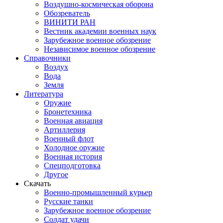
Воздушно-космическая оборона
Обозреватель
ВИНИТИ РАН
Вестник академии военных наук
Зарубежное военное обозрение
Независимое военное обозрение
Справочники
Воздух
Вода
Земля
Литература
Оружие
Бронетехника
Военная авиация
Артиллерия
Военный флот
Холодное оружие
Военная история
Спецподготовка
Другое
Скачать
Военно-промышленный курьер
Русские танки
Зарубежное военное обозрение
Солдат удачи