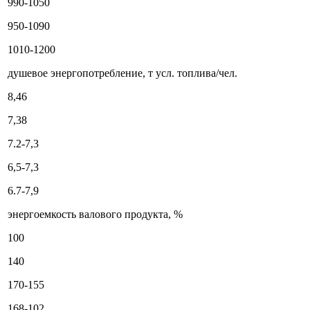
990-1050
950-1090
1010-1200
душевое энергопотребление, т усл. топлива/чел.
8,46
7,38
7.2-7,3
6,5-7,3
6.7-7,9
энергоемкость валового продукта, %
100
140
170-155
168-102