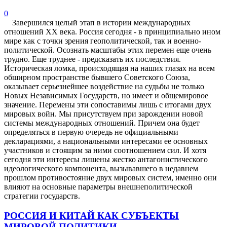
0
Завершился целый этап в истории международных
отношений XX века. Россия сегодня - в принципиально ином
мире как с точки зрения геополитической, так и военно-
политической. Осознать масштабы этих перемен еще очень
трудно. Еще труднее - предсказать их последствия.
Историческая ломка, происходящая на наших глазах на всем
обширном пространстве бывшего Советского Союза,
оказывает серьезнейшее воздействие на судьбы не только
Новых Независимых Государств, но имеет и общемировое
значение. Перемены эти сопоставимы лишь с итогами двух
мировых войн. Мы присутствуем при зарождении новой
системы международных отношений. Причем она будет
определяться в первую очередь не официальными
декларациями, а национальными интересами ее основных
участников и стоящим за ними соотношением сил. И хотя
сегодня эти интересы лишены жестко антагонистического
идеологического компонента, вызывавшего в недавнем
прошлом противостояние двух мировых систем, именно они
влияют на основные параметры внешнеполитической
стратегии государств.
РОССИЯ И КИТАЙ КАК СУБЪЕКТЫ
МИРОВОЙ ПОЛИТИКИ