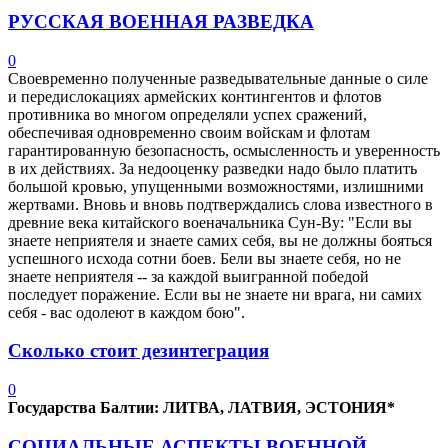
РУССКАЯ ВОЕННАЯ РАЗВЕДКА
0
Своевременно полученные разведывательные данные о силе
и передислокациях армейских контингентов и флотов
противника во многом определяли успех сражений,
обеспечивая одновременно своим войскам и флотам
гарантированную безопасность, осмысленность и уверенность
в их действиях. За недооценку разведки надо было платить
большой кровью, упущенными возможностями, излишними
жертвами. Вновь и вновь подтверждались слова известного в
древние века китайского военачальника Сун-Ву: "Если вы
знаете неприятеля и знаете самих себя, вы не должны бояться
успешного исхода сотни боев. Бели вы знаете себя, но не
знаете неприятеля -- за каждой выигранной победой
последует поражение. Если вы не знаете ни врага, ни самих
себя - вас одолеют в каждом бою".
Сколько стоит дезинтеграция
0
Государства Балтии:
ЛИТВА, ЛАТВИЯ, ЭСТОНИЯ*
СОЦИАЛЬНЫЕ АСПЕКТЫ ВОЕННОЙ