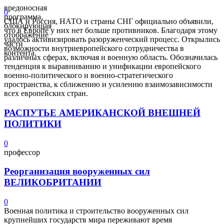
вредоносная
0
программа,
США и Россия, НАТО и страны СНГ официально объявили,
блокирующая
что в Европе у них нет больше противников. Благодаря этому
отображение
удалось активизировать разоруженческий процесс. Открылись
части
возможности внутриевропейского сотрудничества в
контента.
различных сферах, включая и военную область. Обозначилась
тенденция к выравниванию и унификации европейского
военно-политического и военно-стратегического
пространства, к сближению и усилению взаимозависимости
всех европейских стран.
РАСПУТЬЕ АМЕРИКАНСКОЙ ВНЕШНЕЙ
ПОЛИТИКИ
0
профессор
Реорганизация вооруженных сил
ВЕЛИКОБРИТАНИИ
0
Военная политика и строительство вооруженных сил
крупнейших государств мира переживают время