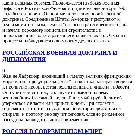
карнинадьиых оеремея. Продолжается глубокая военная
реформа в Российской Федерации, где в начале ноября 1993
года были приветы Основные положения новой военной
доктрины. Соединенные Штаты Америки приступают к
реализации так называемого "нового стратегического плана"
и начали пересмотр концепции строительства и
использования своих стратегических ядерных сил. Сходные
процессы наблюдаются o во многих других странах.
РОССИЙСКАЯ ВОЕННАЯ ДОКТРИНА И
ДИПЛОМАТИЯ
0
Жан де Лабрюйер, входивший в плеяду великих французских
моралистов, предупреждал, что "...политика, которая сводится
к пролитию крови, всегда недальновидна и лишена гибкости.
Она учит убивать тех, кто служит помехой нашему
честолюбию-Это самый гнусный и самый грубый способ
удержаться у власти или прийти к ней". Три столетия
отделяют нас от этого суждения, но история движется по
спирали, и поэтому оно звучит сегодня, словно рожденное
рассудком наблюдательного современника.
РОССИЯ В СОВРЕМЕННОМ МИРЕ