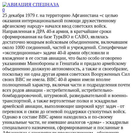
0
25 декабря 1979 г. на территорию Афганистана «с целью
оказания интернациональной помощи дружественному
афганскому народу» начался ввод советских войск.
Направленная в ДРА 40-я армия, в кратчайшие сроки
сформированная на базе ТуркВО и САВО, являлась
достаточно мощным войсковым объединением, включавшим
около 1000 соединений, частей и учреждений. Спецефичные
«экспедиционные» задачи 40-й армии обусловили и
вхождение в ее состав авиации, что было особо оговорено
указаниями Минобороны и Генштаба и придало армейскому
объединению должную автономность, а также и своеобразие,
поскольку ни одна другая армия советских Вооруженных Сил
своих ВВС не имела. ВВС 40-й армии имели вполне
полноценный характер, включая части и подразделения почти
всех родов авиации - истребительной, истребительно-
бомбардировочной, штурмовой, разведывательной и военно-
транспортной, а также вертолетные полки и эскадрильи
армейской авиации, выполняющие широкий круг задач - от
перевозок и связи до огневой поддержки сухопутных войск.
Однако в составе ВВС армии находились и по-своему
уникальные части, не имевшие аналогов «дома» - эскадрильи
специального назначения, сформированные и посланные в
Афганистан с конкретным предназначением - обеспечить