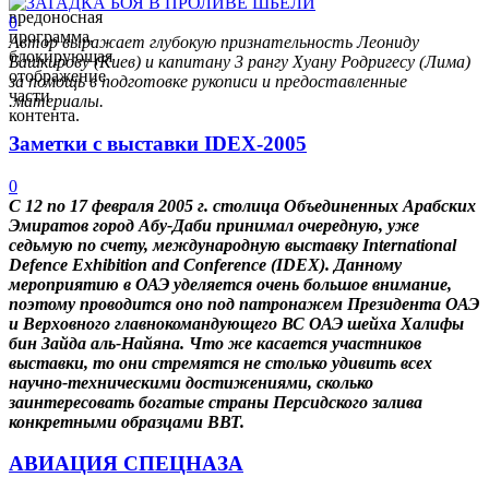
вредоносная
0
программа,
Автор выражает глубокую признательность Леониду
блокирующая
Башкирову (Киев) и капитану 3 рангу Хуану Родригесу (Лима)
отображение
за помощь в подготовке рукописи и предоставленные
части
.материалы.
контента.
Заметки с выставки IDEX-2005
0
С 12 по 17 февраля 2005 г. столица Объединенных Арабских
Эмиратов город Абу-Даби принимал очередную, уже
седьмую по счету, международную выставку
International
Defence
Exhibition
and
Conference
(
IDEX
). Данному
мероприятию в ОАЭ уделяется очень большое внимание,
поэтому проводится оно под патронажем Президента ОАЭ
и Верховного главнокомандующего ВС ОАЭ шейха Халифы
бин Зайда аль-Найяна. Что же касается участников
выставки, то они стремятся не столько удивить всех
научно-техническими достижениями, сколько
заинтересовать богатые страны Персидского залива
конкретными образцами ВВТ.
АВИАЦИЯ СПЕЦНАЗА