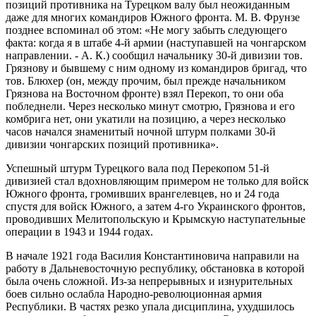
позиций противника на Турецком валу был неожиданным
даже для многих командиров Южного фронта. М. В. Фрунзе
позднее вспоминал об этом: «Не могу забыть следующего
факта: когда я в штабе 4-й армии (наступавшей на чонгарском
направлении. - А. К.) сообщил начальнику 30-й дивизии тов.
Грязнову и бывшему с ним одному из командиров бригад, что
тов. Блюхер (он, между прочим, был прежде начальником
Грязнова на Восточном фронте) взял Перекоп, то они оба
побледнели. Через несколько минут смотрю, Грязнова и его
комбрига нет, они укатили на позицию, а через несколько
часов начался знаменитый ночной штурм полками 30-й
дивизии чонгарских позиций противника».
Успешный штурм Турецкого вала под Перекопом 51-й
дивизией стал вдохновляющим примером не только для войск
Южного фронта, громивших врангелевцев, но и 24 года
спустя для войск Южного, а затем 4-го Украинского фронтов,
проводивших Мелитопольскую и Крымскую наступательные
операции в 1943 и 1944 годах.
В начале 1921 года Василия Константиновича направили на
работу в Дальневосточную республику, обстановка в которой
была очень сложной. Из-за непрерывных и изнурительных
боев сильно ослабла Народно-революционная армия
Республики. В частях резко упала дисциплина, ухудшилось