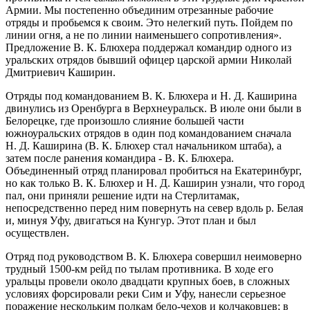
Армии. Мы постепенно объединим отрезанные рабочие
отряды и пробьемся к своим. Это нелегкий путь. Пойдем по
линии огня, а не по линии наименьшего сопротивления».
Предложение В. К. Блюхера поддержал командир одного из
уральских отрядов бывший офицер царской армии Николай
Дмитриевич Каширин.
Отряды под командованием В. К. Блюхера и Н. Д. Каширина
двинулись из Оренбурга в Верхнеуральск. В июле они были в
Белорецке, где произошло слияние большей части
южноуральских отрядов в один под командованием сначала
Н. Д. Каширина (В. К. Блюхер стал начальником штаба), а
затем после ранения командира - В. К. Блюхера.
Объединенный отряд планировал пробиться на Екатеринбург,
но как только В. К. Блюхер и Н. Д. Каширин узнали, что город
пал, они приняли решение идти на Стерлитамак,
непосредственно перед ним повернуть на север вдоль р. Белая
и, минуя Уфу, двигаться на Кунгур. Этот план и был
осуществлен.
Отряд под руководством В. К. Блюхера совершил неимоверно
трудный 1500-км рейд по тылам противника. В ходе его
уральцы провели около двадцати крупных боев, в сложных
условиях форсировали реки Сим и Уфу, нанесли серьезное
поражение нескольким полкам бело-чехов и колчаковцев; в