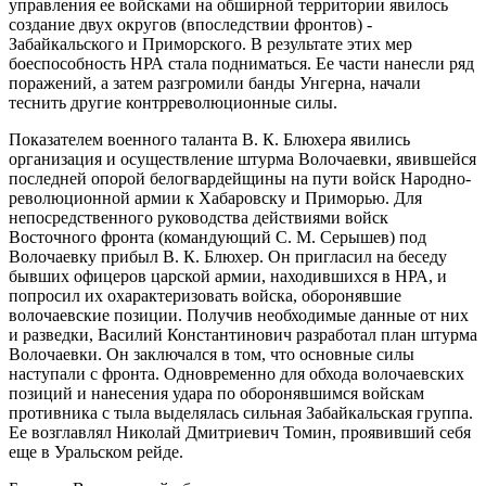
управления ее войсками на обширной территории явилось
создание двух округов (впоследствии фронтов) -
Забайкальского и Приморского. В результате этих мер
боеспособность НРА стала подниматься. Ее части нанесли ряд
поражений, а затем разгромили банды Унгерна, начали
теснить другие контрреволюционные силы.
Показателем военного таланта В. К. Блюхера явились
организация и осуществление штурма Волочаевки, явившейся
последней опорой белогвардейщины на пути войск Народно-
революционной армии к Хабаровску и Приморью. Для
непосредственного руководства действиями войск
Восточного фронта (командующий С. М. Серышев) под
Волочаевку прибыл В. К. Блюхер. Он пригласил на беседу
бывших офицеров царской армии, находившихся в НРА, и
попросил их охарактеризовать войска, оборонявшие
волочаевские позиции. Получив необходимые данные от них
и разведки, Василий Константинович разработал план штурма
Волочаевки. Он заключался в том, что основные силы
наступали с фронта. Одновременно для обхода волочаевских
позиций и нанесения удара по оборонявшимся войскам
противника с тыла выделялась сильная Забайкальская группа.
Ее возглавлял Николай Дмитриевич Томин, проявивший себя
еще в Уральском рейде.