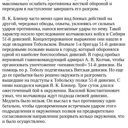
максимально ослабить противника жесткой обороной и
переходом в наступление завершить его разгром.
В. К. Блюхер часто менял один вид боевых действий на
другой, чередовал обходы, охваты, уклоняясь от сильных
ударов противника, нанося внезапные удары по нему. Такой
характер носило преследование колчаковских войск в Сибири
51-й дивизией. Концентрированное выражение они нашли в
ходе овладения Тобольском. Вначале 1-я бригада 51-й дивизии
передовыми полками вышла к городу, который оборонялся
одной из наиболее боеспособных дивизий. В город прибыл
верховный главнокомандующий адмирал А. В. Колчак, чтобы
организовать уничтожение «ненавистной» 51-й дивизии. На
помощь по р. Тоболу подтягивалась Вятская дивизия. Но еще
до ее прибытия было решено окружить и разгромить
вышедшие на подступы к Тобольску полки 51-й дивизии. С
ними находился начдив В. К. Блюхер. Трое суток длился
ожесточенный бой в окружении. Василий Константинович
узнал, что колчаковцы ждут подхода свежей дивизии.
Медлить было нельзя. Он выслал в тыл противнику один
батальон, чтобы одновременным встречным ударом этого
подразделения и окруженных полков на предварительно
согласованном направлении разорвать кольцо окружения, что
и было осуществлено.