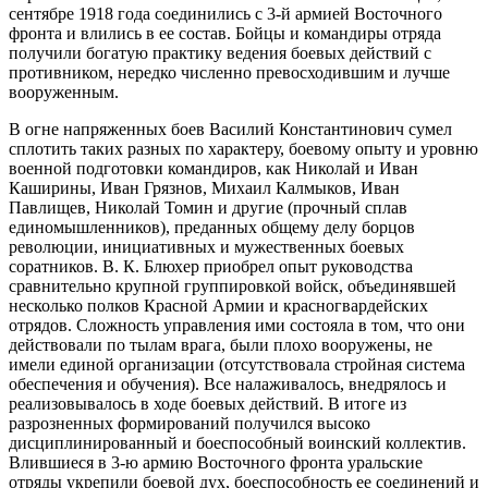
сентябре 1918 года соединились с 3-й армией Восточного
фронта и влились в ее состав. Бойцы и командиры отряда
получили богатую практику ведения боевых действий с
противником, нередко численно превосходившим и лучше
вооруженным.
В огне напряженных боев Василий Константинович сумел
сплотить таких разных по характеру, боевому опыту и уровню
военной подготовки командиров, как Николай и Иван
Каширины, Иван Грязнов, Михаил Калмыков, Иван
Павлищев, Николай Томин и другие (прочный сплав
единомышленников), преданных общему делу борцов
революции, инициативных и мужественных боевых
соратников. В. К. Блюхер приобрел опыт руководства
сравнительно крупной группировкой войск, объединявшей
несколько полков Красной Армии и красногвардейских
отрядов. Сложность управления ими состояла в том, что они
действовали по тылам врага, были плохо вооружены, не
имели единой организации (отсутствовала стройная система
обеспечения и обучения). Все налаживалось, внедрялось и
реализовывалось в ходе боевых действий. В итоге из
разрозненных формирований получился высоко
дисциплинированный и боеспособный воинский коллектив.
Влившиеся в 3-ю армию Восточного фронта уральские
отряды укрепили боевой дух, боеспособность ее соединений и