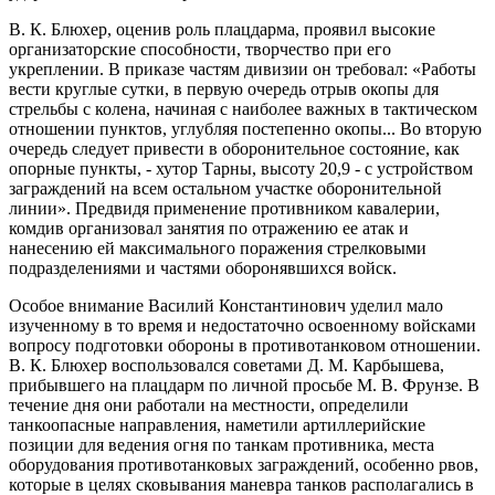
В. К. Блюхер, оценив роль плацдарма, проявил высокие
организаторские способности, творчество при его
укреплении. В приказе частям дивизии он требовал: «Работы
вести круглые сутки, в первую очередь отрыв окопы для
стрельбы с колена, начиная с наиболее важных в тактическом
отношении пунктов, углубляя постепенно окопы... Во вторую
очередь следует привести в оборонительное состояние, как
опорные пункты, - хутор Тарны, высоту 20,9 - с устройством
заграждений на всем остальном участке оборонительной
линии». Предвидя применение противником кавалерии,
комдив организовал занятия по отражению ее атак и
нанесению ей максимального поражения стрелковыми
подразделениями и частями оборонявшихся войск.
Особое внимание Василий Константинович уделил мало
изученному в то время и недостаточно освоенному войсками
вопросу подготовки обороны в противотанковом отношении.
В. К. Блюхер воспользовался советами Д. М. Карбышева,
прибывшего на плацдарм по личной просьбе М. В. Фрунзе. В
течение дня они работали на местности, определили
танкоопасные направления, наметили артиллерийские
позиции для ведения огня по танкам противника, места
оборудования противотанковых заграждений, особенно рвов,
которые в целях сковывания маневра танков располагались в