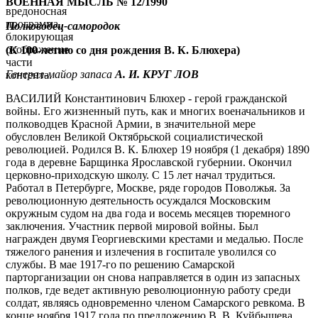
ВОЕННАЯ МЫСЛЬ № 12/1990
вредоносная
программа,
Полководец-самородок
блокирующая
отображение
(К 100-летию со дня рождения В. К. Блюхера)
части
Генерал-майор запаса
А. И. КРУГ ЛОВ
контента.
ВАСИЛИЙ Константинович Блюхер - герой гражданской
войны. Его жизненный путь, как и многих военачальников и
полководцев Красной Армии, в значительной мере
обусловлен Великой Октябрьской социалистической
революцией. Родился В. К. Блюхер 19 ноября (1 декабря) 1890
года в деревне Барщинка Ярославской губернии. Окончил
церковно-приходскую школу. С 15 лет начал трудиться.
Работал в Петербурге, Москве, ряде городов Поволжья. За
революционную деятельность осуждался Московским
окружным судом на два года и восемь месяцев тюремного
заключения. Участник первой мировой войны. Был
награжден двумя Георгиевскими крестами и медалью. После
тяжелого ранения и излечения в госпитале уволился со
службы. В мае 1917-го по решению Самарской
парторганизации он снова направляется в один из запасных
полков, где ведет активную революционную работу среди
солдат, являясь одновременно членом Самарского ревкома. В
конце ноября 1917 года по предложению В. В. Куйбышева