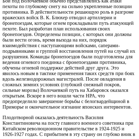
Бои под Волочаевкой обычно представлялись как атаки
пехоты по глубокому снегу на сильно укрепленные позиции
противника. В действительности решающую роль в разгроме
вражеских войск В. К. Блюхер отводил артиллерии и
бронепоездам, которые огнем прокладывали путь атакующей
пехоте. Был разработан план использования своих
бронепоездов. Определены позиции, с которых они должны
были вести огонь, время выхода на них, порядок
взаимодействия с наступающими войсками, саперами-
подрывниками и группой восстановления путей на случай их
разрушения. Команды бронепоездов были подготовлены для
ведения огневого поединка с бронепоездами противника,
обучены огневой поддержке действий друг друга. Это
явилось новым в тактике применения таких средств при боях
вдоль железнодорожных магистралей. После овладения в
сложных зимних условиях (глубокий снежный покров,
сильные морозы) Волочаевкой путь на Хабаровск оказался
открытым. Вскоре в него вошли части НРА, что
предопределило завершение борьбы с белогвардейщиной в
Приморье и окончательное изгнание японских интервентов.
Плодотворной оказалась деятельность Василия
Константиновича на посту главного военного советника при
Китайском революционном правительстве в 1924-1925 и
1926-1927 годах. С прибытием в эту страну он глубоко вник в