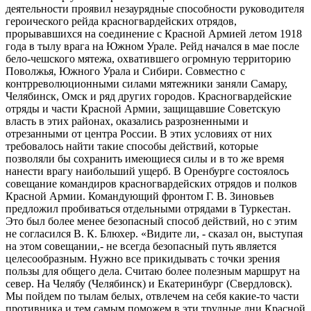
деятельности проявил незаурядные способности руководителя
героического рейда красногвардейских отрядов,
прорывавшихся на соединение с Красной Армией летом 1918
года в тылу врага на Южном Урале. Рейд начался в мае после
бело-чешского мятежа, охватившего огромную территорию
Поволжья, Южного Урала и Сибири. Совместно с
контрреволюционными силами мятежники заняли Самару,
Челябинск, Омск и ряд других городов. Красногвардейские
отряды и части Красной Армии, защищавшие Советскую
власть в этих районах, оказались разрозненными и
отрезанными от центра России. В этих условиях от них
требовалось найти такие способы действий, которые
позволяли бы сохранить имеющиеся силы и в то же время
нанести врагу наибольший ущерб. В Оренбурге состоялось
совещание командиров красногвардейских отрядов и полков
Красной Армии. Командующий фронтом Г. В. Зиновьев
предложил пробиваться отдельными отрядами в Туркестан.
Это был более менее безопасный способ действий, но с этим
не согласился В. К. Блюхер. «Видите ли, - сказал он, выступая
на этом совещании,- не всегда безопасный путь является
целесообразным. Нужно все прикидывать с точки зрения
пользы для общего дела. Считаю более полезным маршрут на
север. На Челябу (Челябинск) и Екатеринбург (Свердловск).
Мы пойдем по тылам белых, отвлечем на себя какие-то части
противника и тем самым поможем в эти трудные дни Красной