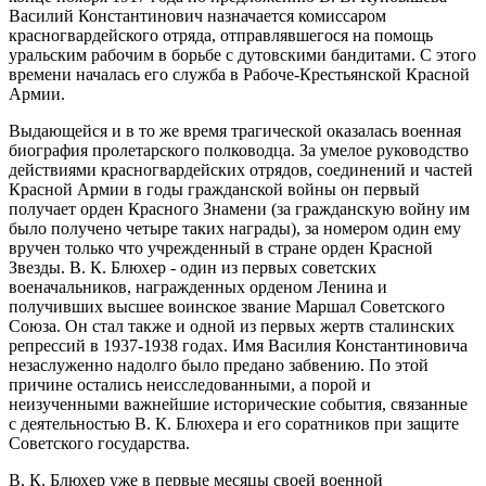
Василий Константинович назначается комиссаром
красногвардейского отряда, отправлявшегося на помощь
уральским рабочим в борьбе с дутовскими бандитами. С этого
времени началась его служба в Рабоче-Крестьянской Красной
Армии.
Выдающейся и в то же время трагической оказалась военная
биография пролетарского полководца. За умелое руководство
действиями красногвардейских отрядов, соединений и частей
Красной Армии в годы гражданской войны он первый
получает орден Красного Знамени (за гражданскую войну им
было получено четыре таких награды), за номером один ему
вручен только что учрежденный в стране орден Красной
Звезды. В. К. Блюхер - один из первых советских
военачальников, награжденных орденом Ленина и
получивших высшее воинское звание Маршал Советского
Союза. Он стал также и одной из первых жертв сталинских
репрессий в 1937-1938 годах. Имя Василия Константиновича
незаслуженно надолго было предано забвению. По этой
причине остались неисследованными, а порой и
неизученными важнейшие исторические события, связанные
с деятельностью В. К. Блюхера и его соратников при защите
Советского государства.
В. К. Блюхер уже в первые месяцы своей военной