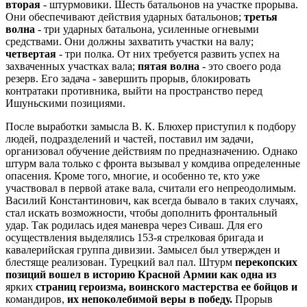
вторая
- штурмовики. Шесть батальонов на участке прорыва.
Они обеспечивают действия ударных батальонов;
третья
волна
- три ударных батальона, усиленные огневыми
средствами. Они должны захватить участки на валу;
четвертая
- три полка. От них требуется развить успех на
захваченных участках вала;
пятая волна
- это своего рода
резерв. Его задача - завершить прорыв, блокировать
контратаки противника, выйти на пространство перед
Ишуньскими позициями.
После выработки замысла В. К. Блюхер приступил к подбору
людей, подразделений и частей, поставил им задачи,
организовал обучение действиям по предназначению. Однако
штурм вала только с фронта вызывал у комдива определенные
опасения. Кроме того, многие, и особенно те, кто уже
участвовал в первой атаке вала, считали его непреодолимым.
Василий Константинович, как всегда бывало в таких случаях,
стал искать возможности, чтобы дополнить фронтальный
удар. Так родилась идея маневра через Сиваш. Для его
осуществления выделялись 153-я стрелковая бригада и
кавалерийская группа дивизии. Замысел был утвержден и
блестяще реализован. Турецкий вал пал. Штурм
перекопских
позиций вошел в историю Красной Армии как одна из
ярких
страниц героизма, воинского мастерства ее бойцов и
командиров,
их непоколебимой веры в победу.
Прорыв