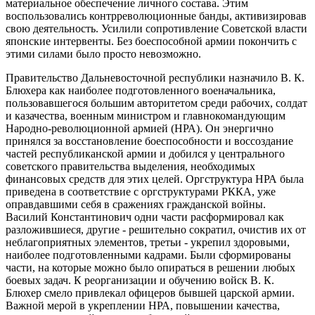
материальное обеспечение личного состава. Этим
воспользовались контрреволюционные банды, активизировав
свою деятельность. Усилили сопротивление Советской власти
японские интервенты. Без боеспособной армии покончить с
этими силами было просто невозможно.
Правительство Дальневосточной республики назначило В. К.
Блюхера как наиболее подготовленного военачальника,
пользовавшегося большим авторитетом среди рабочих, солдат
и казачества, военным министром и главнокомандующим
Народно-революционной армией (НРА). Он энергично
принялся за восстановление боеспособности и воссоздание
частей республиканской армии и добился у центрального
советского правительства выделения, необходимых
финансовых средств для этих целей. Оргструктура НРА была
приведена в соответствие с оргструктурами РККА, уже
оправдавшими себя в сражениях гражданской войны.
Василий Константинович одни части расформировал как
разложившиеся, другие - решительно сократил, очистив их от
неблагоприятных элементов, третьи - укрепил здоровыми,
наиболее подготовленными кадрами. Были сформированы
части, на которые можно было опираться в решении любых
боевых задач. К реорганизации и обучению войск В. К.
Блюхер смело привлекал офицеров бывшей царской армии.
Важной мерой в укреплении НРА, повышении качества,