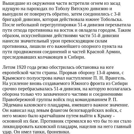
Вышедшие из окружения части встретили огнем из засад
идущую на пароходах по Тоболу Вятскую дивизию и
вынудили ее повернуть обратно, затем соединились с 3-й
бригадой дивизии, которая действовала южнее Тобольска.
После небольшой перегруппировки 51-я дивизия перехватила
пути отхода противника на восток и овладела городом. Таким
образом, искуснейшими действиями части 51-й дивизии
нанесли значительный урон превосходящим силам
противника, лишили его важнейшего опорного пункта на
пути продвижения соединений и частей Красной Армии,
преследовавших колчаковцев в Сибири.
Летом 1920 года резко обострилась обстановка на юге
европейской части страны. Прорвав оборону 13-й армии, с
Крымского полуострова начал наступление П. Н. Врангель.
На усиление вновь создаваемого Южного фронта из Сибири
срочно перебрасывалась 51-я дивизия, на которую возлагалась
оборона только что захваченного частями и соединениями
Правобережной группы войск под командованием Р. П.
Эйдемана каховского плацдарма, имевшего важное значение.
Он нависал над левым флангом белогвардейских войск, с
него можно было кратчайшим путем выйти к Крыму -
основной их базе. Противник стремился во что бы то ни стало
ликвидировать каховский плацдарм, нацелив на него главный
удар. Он имел танки, броневики.