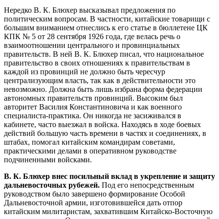
Нередко В. К. Блюхер высказывал предложения по
политическим вопросам. В частности, китайские товарищи с
большим вниманием отнеслись к его статье в бюллетене ЦК
КПК № 5 от 28 сентября 1926 года, где велась речь о
взаимоотношении центрального и провинциальных
правительств. В ней В. К. Блюхер писал, что национальное
правительство в своих отношениях к правительствам в
каждой из провинций не должно быть чересчур
централизующим власть, так как в действительности это
невозможно. Должна быть лишь избрана форма федерации
автономных правительств провинций. Высоким был
авторитет Василия Константиновича и как военного
специалиста-практика. Он никогда не засиживался в
кабинете, часто выезжал в войска. Находясь в ходе боевых
действий большую часть времени в частях и соединениях, в
штабах, помогал китайским командирам советами,
практическими делами в оперативном руководстве
подчиненными войсками.
В. К. Блюхер внес посильный вклад в укрепление и защиту
дальневосточных рубежей.
Под его непосредственным
руководством было завершено формирование Особой
Дальневосточной армии, изготовившейся дать отпор
китайским милитаристам, захватившим Китайско-Восточную