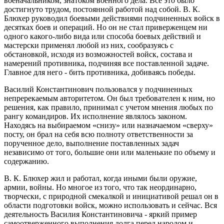
военачальником, знатоком военного дела. Все это было
достигнуто трудом, постоянной работой над собой. В. К.
Блюхер руководил боевыми действиями подчиненных войск в
десятках боев и операций. Но он не стал приверженцем ни
одного какого-либо вида или способа боевых действий и
мастерски применял любой из них, сообразуясь с
обстановкой, исходя из возможностей войск, состава и
намерений противника, подчиняя все поставленной задаче.
Главное для него - бить противника, добиваясь победы.
Василий Константинович пользовался у подчиненных
непререкаемым авторитетом. Он был требователен к ним, но
решения, как правило, принимал с учетом мнения любых по
рангу командиров. Их исполнение являлось законом.
Находясь на выбираемом «снизу» или назначаемом «сверху»
посту, он брал на себя всю полноту ответственности за
порученное дело, выполнение поставленных задач
независимо от того, большие они или маленькие по объему и
содержанию.
В. К. Блюхер жил и работал, когда иными были оружие,
армии, войны. Но многое из того, что так неординарно,
творчески, с природной смекалкой и инициативой решал он в
области подготовки войск, можно использовать и сейчас. Вся
деятельность Василия Константиновича - яркий пример
самоотверженного выполнения долга перед народом и