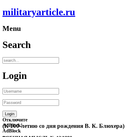
militaryarticle.ru
Menu
Search
Login
Отключите
AdBlock!
(К 100-летию со дня рождения В. К. Блюхера)
AdBlock
—