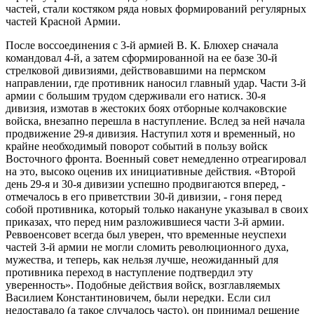
частей, стали костяком ряда новых формирований регулярных
частей Красной Армии.
После воссоединения с 3-й армией В. К. Блюхер сначала
командовал 4-й, а затем сформированной на ее базе 30-й
стрелковой дивизиями, действовавшими на пермском
направлении, где противник наносил главный удар. Части 3-й
армии с большим трудом сдерживали его натиск. 30-я
дивизия, измотав в жестоких боях отборные колчаковские
войска, внезапно перешла в наступление. Вслед за ней начала
продвижение 29-я дивизия. Наступил хотя и временный, но
крайне необходимый поворот событий в пользу войск
Восточного фронта. Военный совет немедленно отреагировал
на это, высоко оценив их инициативные действия. «Второй
день 29-я и 30-я дивизии успешно продвигаются вперед, -
отмечалось в его приветствии 30-й дивизии, - гоня перед
собой противника, который только накануне указывал в своих
приказах, что перед ним разложившиеся части 3-й армии.
Реввоенсовет всегда был уверен, что временные неуспехи
частей 3-й армии не могли сломить революционного духа,
мужества, и теперь, как нельзя лучше, неожиданный для
противника переход в наступление подтвердил эту
уверенность». Подобные действия войск, возглавляемых
Василием Константиновичем, были нередки. Если сил
недоставало (а такое случалось часто), он принимал решение