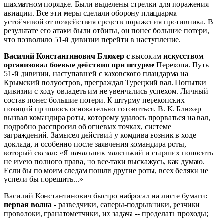
шахматном порядке. Были выделены стрелки для поражения
авиации. Все эти меры сделали оборону плацдарма
устойчивой от воздействия средств поражения противника. В
результате его атаки были отбиты, он понес большие потери,
что позволило 51-й дивизии перейти в наступление.
Василий Константинович Блюхер с
высоким
искусством
организовал боевые действия при штурме
Перекопа. Путь
51-й дивизии, наступавшей с каховского плацдарма на
Крымский полуостров, преграждал Турецкий вал. Попытки
дивизии с ходу овладеть им не увенчались успехом. Личный
состав понес большие потери. К штурму перекопских
позиций пришлось основательно готовиться. В. К. Блюхер
вызвал командира роты, которому удалось прорваться на вал,
подробно расспросил об огневых точках, системе
заграждений. Замысел действий у комдива возник в ходе
доклада, и особенно после заявления командира роты,
который сказал: «Я начальник маленький и старших поносить
не имею полного права, но все-таки выскажусь, как думаю.
Если бы по моим следам пошли другие роты, всех беляки не
успели бы порешить...»
Василий Константинович быстро набросал на листе бумаги:
первая волна
- разведчики, саперы-подрывники, резчики
проволоки, гранатометчики, их задача -- проделать проходы;