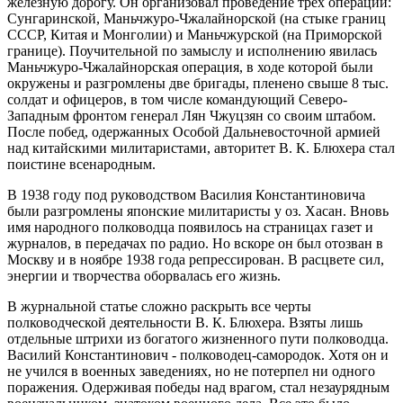
железную дорогу. Он организовал проведение трех операций:
Сунгаринской, Маньчжуро-Чжалайнорской (на стыке границ
СССР, Китая и Монголии) и Маньчжурской (на Приморской
границе). Поучительной по замыслу и исполнению явилась
Маньчжуро-Чжалайнорская операция, в ходе которой были
окружены и разгромлены две бригады, пленено свыше 8 тыс.
солдат и офицеров, в том числе командующий Северо-
Западным фронтом генерал Лян Чжуцзян со своим штабом.
После побед, одержанных Особой Дальневосточной армией
над китайскими милитаристами, авторитет В. К. Блюхера стал
поистине всенародным.
В 1938 году под руководством Василия Константиновича
были разгромлены японские милитаристы у оз. Хасан. Вновь
имя народного полководца появилось на страницах газет и
журналов, в передачах по радио. Но вскоре он был отозван в
Москву и в ноябре 1938 года репрессирован. В расцвете сил,
энергии и творчества оборвалась его жизнь.
В журнальной статье сложно раскрыть все черты
полководческой деятельности В. К. Блюхера. Взяты лишь
отдельные штрихи из богатого жизненного пути полководца.
Василий Константинович - полководец-самородок. Хотя он и
не учился в военных заведениях, но не потерпел ни одного
поражения. Одерживая победы над врагом, стал незаурядным