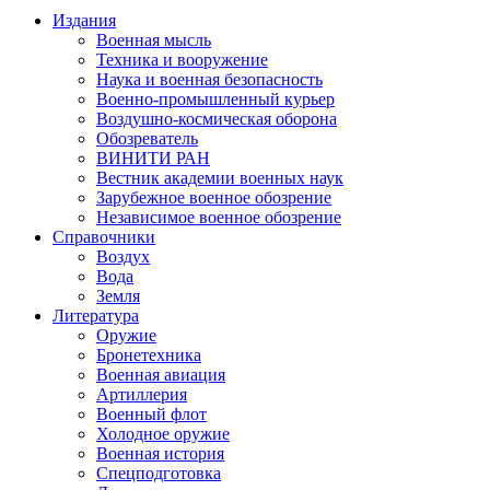
Издания
Военная мысль
Техника и вооружение
Наука и военная безопасность
Военно-промышленный курьер
Воздушно-космическая оборона
Обозреватель
ВИНИТИ РАН
Вестник академии военных наук
Зарубежное военное обозрение
Независимое военное обозрение
Справочники
Воздух
Вода
Земля
Литература
Оружие
Бронетехника
Военная авиация
Артиллерия
Военный флот
Холодное оружие
Военная история
Спецподготовка