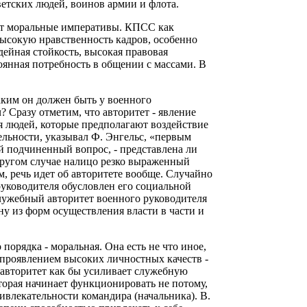
етских людей, воинов армии и флота.
ют моральные императивы. КПСС как
ысокую нравственность кадров, особенно
дейная стойкость, высокая правовая
оянная потребность в общении с массами. В
аким он должен быть у военного
 Сразу отметим, что авторитет - явление
я людей, которые предполагают воздействие
ельности, указывал Ф. Энгельс, «первым
й подчиненный вопрос, - представлена ли
 другом случае налицо резко выраженный
дим, речь идет об авторитете вообще. Случайно
руководителя обусловлен его социальной
Служебный авторитет военного руководителя
дну из форм осуществления власти в части и
порядка - моральная. Она есть не что иное,
 проявлением высоких личностных качеств -
 авторитет как бы усиливает служебную
оторая начинает функционировать не потому,
привлекательности командира (начальника). В.