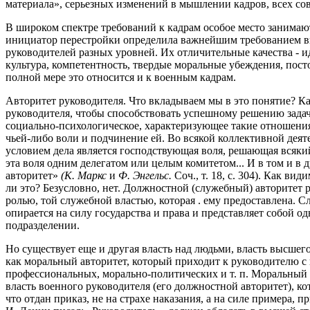
материала», серьезных изменений в мышлении кадров, всех сов
В широком спектре требований к кадрам особое место занима
инициатор перестройки определила важнейшим требованием в
руководителей разных уровней. Их отличительные качества - и
культура, компетентность, твердые моральные убеждения, пост
полной мере это относится и к военным кадрам.
Авторитет руководителя. Что вкладываем мы в это понятие? К
руководителя, чтобы способствовать успешному решению задач?
социально-психологическое, характеризующее такие отношени
чьей-либо воли и подчинение ей. Во всякой коллективной деят
условием дела является господствующая воля, решающая всяки
эта воля одним делегатом или целым комитетом... И в том и в
авторитет»
(К. Маркс
и
Ф. Энгельс.
Соч., т. 18, с. 304). Как ви
ли это? Безусловно, нет. Должностной (служебный) авторитет 
ролью, той служебной властью, которая . ему предоставлена. 
опирается на силу государства и права и представляет собой о
подразделении.
Но существует еще и другая власть над людьми, власть высшего 
как моральный авторитет, который приходит к руководителю с
профессиональных, морально-политических и т. п. Моральный
власть военного руководителя (его должностной авторитет), к
что отдан приказ, не на страхе наказания, а на силе примера, 