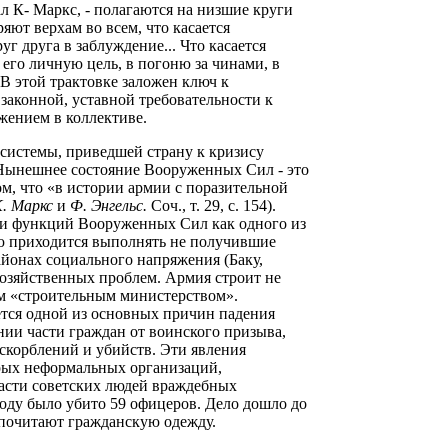
ал К- Маркс, - полагаются на низшие круги
ряют верхам во всем, что касается
г друга в заблуждение... Что касается
 его личную цель, в погоню за чинами, в
). В этой трактовке заложен ключ к
законной, уставной требовательности к
жением в коллективе.
системы, приведшей страну к кризису
й. Нынешнее состояние Вооруженных Сил - это
м, что «в истории армии с поразительной
К. Маркс
и
Ф. Энгельс.
Соч., т. 29, с. 154).
 и функций Вооруженных Сил как одного из
ю приходится выполнять не получившие
айонах социального напряжения (Баку,
хозяйственных проблем. Армия строит не
ным «строительным министерством».
ется одной из основных причин падения
нии части граждан от воинского призыва,
скорблений и убийств. Эти явления
рых неформальных организаций,
асти советских людей враждебных
году было убито 59 офицеров. Дело дошло до
дпочитают гражданскую одежду.