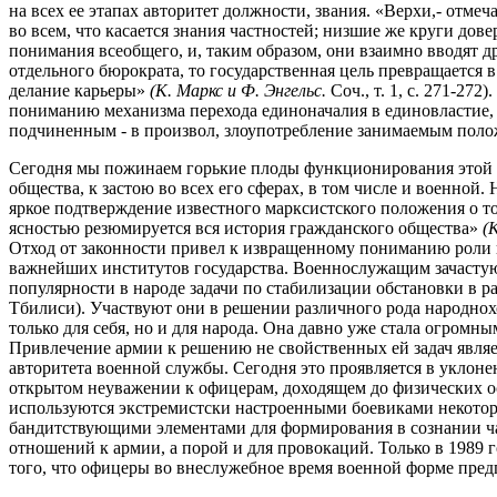
на всех ее этапах авторитет должности, звания. «Верхи,- отмеч
во всем, что касается знания частностей; низшие же круги дове
понимания всеобщего, и, таким образом, они взаимно вводят дру
отдельного бюрократа, то государственная цель превращается в
делание карьеры»
(К. Маркс и Ф. Энгельс.
Соч., т. 1, с. 271-272
пониманию механизма перехода единоначалия в единовластие, 
подчиненным - в произвол, злоупотребление занимаемым поло
Сегодня мы пожинаем горькие плоды функционирования этой 
общества, к застою во всех его сферах, в том числе и военно
яркое подтверждение известного марксистского положения о то
ясностью резюмируется вся история гражданского общества»
(
Отход от законности привел к извращенному пониманию роли
важнейших институтов государства. Военнослужащим зачасту
популярности в народе задачи по стабилизации обстановки в р
Тбилиси). Участвуют они в решении различного рода народно
только для себя, но и для народа. Она давно уже стала огром
Привлечение армии к решению не свойственных ей задач явля
авторитета военной службы. Сегодня это проявляется в уклоне
открытом неуважении к офицерам, доходящем до физических о
используются экстремистски настроенными боевиками некото
бандитствующими элементами для формирования в сознании ч
отношений к армии, а порой и для провокаций. Только в 1989 
того, что офицеры во внеслужебное время военной форме пре