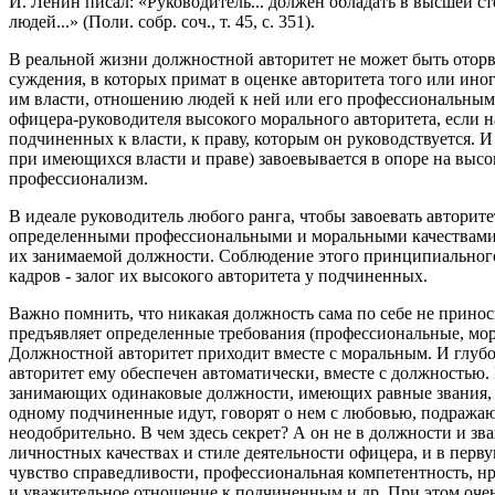
И. Ленин писал: «Руководитель... должен обладать в высшей с
людей...» (Поли. собр. соч., т. 45, с. 351).
В реальной жизни должностной авторитет не может быть оторв
суждения, в которых примат в оценке авторитета того или ино
им власти, отношению людей к ней или его профессиональным
офицера-руководителя высокого морального авторитета, если 
подчиненных к власти, к праву, которым он руководствуется. И
при имеющихся власти и праве) завоевывается в опоре на высо
профессионализм.
В идеале руководитель любого ранга, чтобы завоевать авторит
определенными профессиональными и моральными качествами,
их занимаемой должности. Соблюдение этого принципиального
кадров - залог их высокого авторитета у подчиненных.
Важно помнить, что никакая должность сама по себе не принос
предъявляет определенные требования (профессиональные, мор
Должностной авторитет приходит вместе с моральным. И глубоко
авторитет ему обеспечен автоматически, вместе с должностью.
занимающих одинаковые должности, имеющих равные звания, 
одному подчиненные идут, говорят о нем с любовью, подражаю
неодобрительно. В чем здесь секрет? А он не в должности и зва
личностных качествах и стиле деятельности офицера, и в перву
чувство справедливости, профессиональная компетентность, нр
и уважительное отношение к подчиненным и др. При этом очен