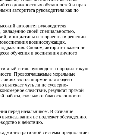
ний его должностных обязанностей и прав.
ными авторитета руководителя как по
Высокий авторитет руководителя
, овладению своей специальностью,
ий, инициативы и творчества в решении
самовоспитания военнослужащих.
подражания. Словом, авторитет важен не
есса обучения и воспитания личного
ативный стиль руководства породил такую
нности. Провозглашаемые моральные
условиях застоя ширмой для людей с
о вытекает чуть ли не суеверно-
кономерное следствие, результат прямой
ой работы, сколько от благосклонности
ения перед начальником. В сознание
его высказывания не подлежат обсуждению.
оводство к действию.
но-административной системы предполагает