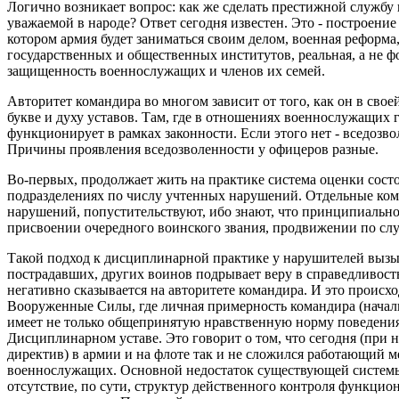
Логично возникает вопрос: как же сделать престижной службу
уважаемой в народе? Ответ сегодня известен. Это - построение
котором армия будет заниматься своим делом, военная реформа
государственных и общественных институтов, реальная, а не 
защищенность военнослужащих и членов их семей.
Авторитет командира во многом зависит от того, как он в свое
букве и духу уставов. Там, где в отношениях военнослужащих 
функционирует в рамках законности. Если этого нет - вседозв
Причины проявления вседозволенности у офицеров разные.
Во-первых, продолжает жить на практике система оценки сос
подразделениях по числу учтенных нарушений. Отдельные ком
нарушений, попустительствуют, ибо знают, что принципиально
присвоении очередного воинского звания, продвижении по служ
Такой подход к дисциплинарной практике у нарушителей вызыв
пострадавших, других воинов подрывает веру в справедливость
негативно сказывается на авторитете командира. И это происхо
Вооруженные Силы, где личная примерность командира (начал
имеет не только общепринятую нравственную норму поведения, 
Дисциплинарном уставе. Это говорит о том, что сегодня (при 
директив) в армии и на флоте так и не сложился работающий 
военнослужащих. Основной недостаток существующей систем
отсутствие, по сути, структур действенного контроля функцио