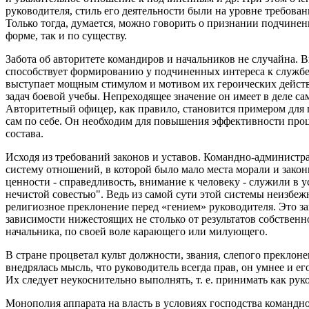
руководителя, стиль его деятельности были на уровне требова
Только тогда, думается, можно говорить о признании подчинен
форме, так и по существу.
Забота об авторитете командиров и начальников не случайна. 
способствует формированию у подчиненных интереса к службе
выступает мощным стимулом и мотивом их героических действ
задач боевой учебы. Непреходящее значение он имеет в деле 
Авторитетный офицер, как правило, становится примером для 
сам по себе. Он необходим для повышения эффективности проц
состава.
Исходя из требований законов и уставов. Командно-администр
систему отношений, в которой было мало места морали и зако
ценности - справедливость, внимание к человеку - служили в 
нечистой совестью". Ведь из самой сути этой системы неизбежн
религиозное преклонение перед «гением» руководителя. Это за
зависимости нижестоящих не столько от результатов собственн
начальника, по своей воле карающего или милующего.
В стране процветал культ должности, звания, слепого преклон
внедрялась мысль, что руководитель всегда прав, он умнее и 
Их следует неукоснительно выполнять, т. е. принимать как рук
Монополия аппарата на власть в условиях господства команд