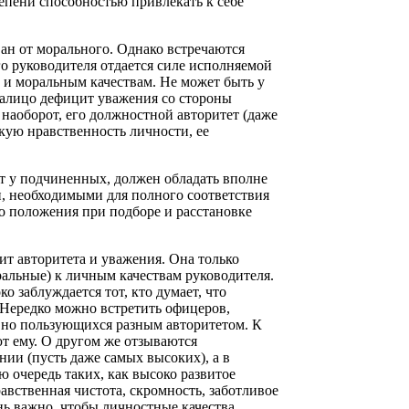
тепени способностью привлекать к себе
ан от морального. Однако встречаются
го руководителя отдается силе исполняемой
 и моральным качествам. Не может быть у
налицо дефицит уважения со стороны
 наоборот, его должностной авторитет (даже
кую нравственность личности, ее
ет у подчиненных, должен обладать вполне
 необходимыми для полного соответствия
 положения при подборе и расстановке
ит авторитета и уважения. Она только
альные) к личным качествам руководителя.
 заблуждается тот, кто думает, что
 Нередко можно встретить офицеров,
но пользующихся разным авторитетом. К
т ему. О другом же отзываются
нии (пусть даже самых высоких), а в
ю очередь таких, как высоко развитое
авственная чистота, скромность, заботливое
ь важно, чтобы личностные качества