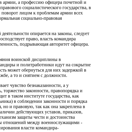
 в армии, а профессию офицера почетной и
 правового социалистического государства, в
, поворот лицом к проблемам армии всех
формальная социально-правовая
й деятельности опирается на законы, следует
господствует право, власть командира
оленность, подрывающая авторитет офицера.
тояния воинской дисциплины в
андиры и политработники идут на сокрытие
сть может обернуться для них задержкой в
бе, а то и снятием с должности.
ает чувство безнаказанности, а у
, торжество законности, правопорядка и
дит в таком институте государства, как
ьника) в соблюдении законности и порядка
но и правовую, так как она закреплена в
наличии действующих уставов, приказов,
механизм защиты чести и достоинства
ы отношений между военнослужащими -
нирования власти командира-