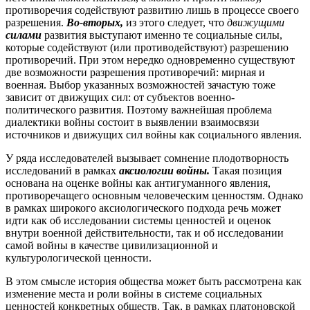
противоречия содействуют развитию лишь в процессе своего
разрешения.
Во-вторых,
из этого следует, что
движущими
силами
развития выступают именно те социальные силы,
которые содействуют (или противодействуют) разрешению
противоречий. При этом нередко одновременно существуют
две возможности разрешения противоречий: мирная и
военная. Выбор указанных возможностей зачастую тоже
зависит от движущих сил: от субъектов военно-
политического развития. Поэтому важнейшая проблема
диалектики войны состоит в выявлении взаимосвязи
источников и движущих сил войны как социального явления.
У ряда исследователей вызывает сомнение плодотворность
исследований в рамках
аксиологии войны.
Такая позиция
основана на оценке войны как антигуманного явления,
противоречащего основным человеческим ценностям. Однако
в рамках широкого аксиологического подхода речь может
идти как об исследовании системы ценностей и оценок
внутри военной действительности, так и об исследовании
самой войны в качестве цивилизационной и
культурологической ценности.
В этом смысле история общества может быть рассмотрена как
изменение места и роли войны в системе социальных
ценностей конкретных обществ. Так, в рамках платоновской