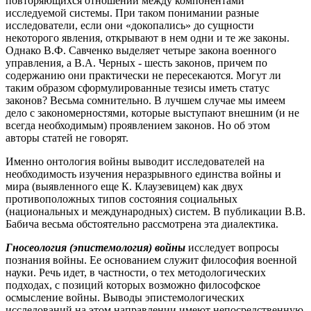
повторяющихся отношений между компонентами
исследуемой системы. При таком понимании разные
исследователи, если они «докопались» до сущности
некоторого явления, открывают в нем одни и те же законы.
Однако В.Ф. Савченко выделяет четыре закона военного
управления, а В.А. Черных - шесть законов, причем по
содержанию они практически не пересекаются. Могут ли
таким образом сформулированные тезисы иметь статус
законов? Весьма сомнительно. В лучшем случае мы имеем
дело с закономерностями, которые выступают внешним (и не
всегда необходимым) проявлением законов. Но об этом
авторы статей не говорят.
Именно онтология войны выводит исследователей на
необходимость изучения неразрывного единства войны и
мира (выявленного еще К. Клаузевицем) как двух
противоположных типов состояния социальных
(национальных и международных) систем. В публикации В.В.
Бабича весьма обстоятельно рассмотрена эта диалектика.
Гносеология (эпистемология) войны
исследует вопросы
познания войны. Ее основанием служит философия военной
науки. Речь идет, в частности, о тех методологических
подходах, с позиций которых возможно философское
осмысление войны. Выводы эпистемологических
исследований на этом направлении имеют непосредственную