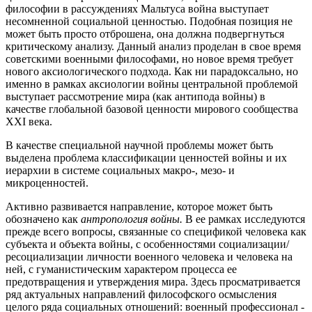
философии в рассуждениях Мальтуса война выступает
несомненной социальной ценностью. Подобная позиция не
может быть просто отброшена, она должна подвергнуться
критическому анализу. Данный анализ проделан в свое время
советскими военными философами, но новое время требует
нового аксиологического подхода. Как ни парадоксально, но
именно в рамках аксиологии войны центральной проблемой
выступает рассмотрение мира (как антипода войны) в
качестве глобальной базовой ценности мирового сообщества
XXI века.
В качестве специальной научной проблемы может быть
выделена проблема классификации ценностей войны и их
иерархии в системе социальных макро-, мезо- и
микроценностей.
Активно развивается направление, которое может быть
обозначено как
антропология войны.
В ее рамках исследуются
прежде всего вопросы, связанные со спецификой человека как
субъекта и объекта войны, с особенностями социализации/
ресоциализации личности военного человека и человека на
ней, с гуманистическим характером процесса ее
предотвращения и утверждения мира. Здесь просматривается
ряд актуальных направлений философского осмысления
целого ряда социальных отношений: военный профессионал -