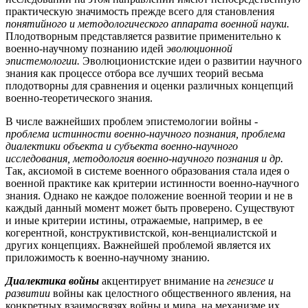
практическую значимость прежде всего для становления
понятийного и методологического аппарата военной науки.
Плодотворным представляется развитие применительно к
военно-научному познанию идей
эволюционной
эпистемологии.
Эволюционистские идеи о развитии научного
знания как процессе отбора все лучших теорий весьма
плодотворны для сравнения и оценки различных концепций
военно-теоретического знания.
В числе важнейших проблем эпистемологии войны -
проблема истинности военно-научного познания, проблема
диалектики объекта и субъекта военно-научного
исследования, методология военно-научного познания и др.
Так, аксиомой в системе военного образования стала идея о
военной практике как критерии истинности военно-научного
знания. Однако не каждое положение военной теории и не в
каждый данный момент может быть проверено. Существуют
и иные критерии истины, отражаемые, например, в ее
когерентной, конструктивистской, кон-венциалистской и
других концепциях. Важнейшей проблемой является их
приложимость к военно-научному знанию.
Диалектика войны
акцентирует внимание на
генезисе и
развитии
войны как целостного общественного явления, на
конкретных взаимосвязях войны и мира, на механизме их