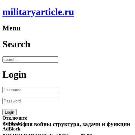
militaryarticle.ru
Menu
Search
Login
Отключите
AdBlock!
Философия войны структура, задачи и функции
AdBlock
—