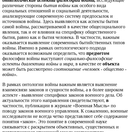
онтологические аспекты философии войны,
исследующие
различные стороны
бытия войны
как особого вида
социальных отношений и социальной деятельности,
анализирующие современную систему предпосылок и
источников войны. Здесь выявляются как аспекты бытия
самой войны, рассматриваемой в качестве общесоциального
явления, так и ее влияния на специфику общественного
бытия, равно как и бытия человека. В частности, важным
оказывается выявление современных бытийственных типов
войны. Именно в рамках онтологического подхода
оказывается возможным определить, что
предметом
философии войны выступают
социально-философские
аспекты диалектики войны и мира,
в качестве ее
объекта
может быть рассмотрено
соотношение «человек
-
общество
-
война».
В рамках онтологии войны важным является выяснение
взаимосвязи законов и сущности войны, а в более широком
аспекте - выявление специфики законов военного дела. Об
актуальности этого направления свидетельствуют,
в
частности, публикации в журнале «Военная Мысль» по
поводу законов военного управления. К сожалению, военные
исследователи не всегда четко представляют себе содержание
понятия «закон». Это понятие в современной науке
связывается с раскрытием объективных, существенных и