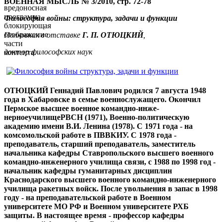
ВОЕННАЯ МЫСЛЬ № 3/2010, стр. 72-78
вредоносная
программа,
Философия войны: структура, задачи и функции
блокирующая
отображение
Полковник в отставке
Г. П. ОТЮЦКИЙ
,
части
доктор философских наук
контента.
ОТЮЦКИЙ Геннадий Павлович родился 7 августа 1948
года в Хабаровске в семье военнослужащего. Окончил
Пермское высшее военное командно-инже-
нерноеучилищеРВСН (1971), Военно-политическую
академию имени В.И. Ленина (1978). С 1971 года - на
комсомольской работе в ПВВКИУ. С 1978 года -
преподаватель, старший преподаватель, заместитель
начальника кафедры Ставропольского высшего военного
командно-инженерного училища связи, с 1988 по 1998 год -
начальник кафедры гуманитарных дисциплин
Краснодарского высшего военного командно-инженерного
училища ракетных войск. После увольнения в запас в 1998
году - на преподавательской работе в Военном
университете МО РФ и Военном университете РХБ
защиты. В настоящее время - профессор кафедры