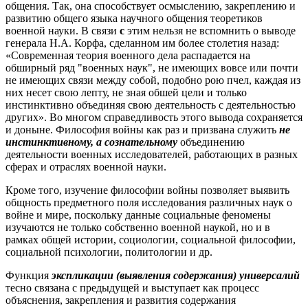
общения. Так, она способствует осмыслению, закреплению и
развитию общего языка научного общения теоретиков
военной науки. В связи
с
этим нельзя не вспомнить о выводе
генерала Н.А. Корфа, сделанном им более столетия назад:
«Современная теория военного дела распадается на
обширный ряд "военных наук", не имеющих вовсе или почти
не имеющих связи между собой, подобно рою пчел, каждая из
них несет свою лепту, не зная обшей цели и только
инстинктивно объединяя свою деятельность с деятельностью
других». Во многом справедливость этого вывода сохраняется
и доныне. Философия войны как раз и призвана служить
не
инстинктивному, а сознательному
объединению
деятельности военных исследователей, работающих в разных
сферах и отраслях военной науки.
Кроме того, изучение философии войны позволяет выявить
общность предметного поля исследования различных наук о
войне и мире, поскольку данные социальные феномены
изучаются не только собственно военной наукой, но и в
рамках общей истории, социологии, социальной философии,
социальной психологии, политологии и др.
Функция
экспликации (выявления содержания) универсалий
тесно связана с предыдущей и выступает как процесс
объяснения, закрепления и развития содержания