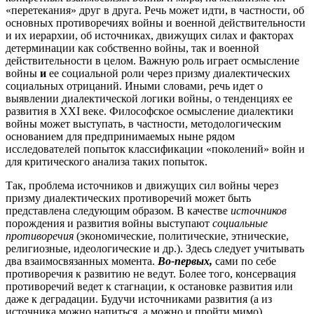
«перетекания» друг в друга. Речь может идти, в частности, об
основных противоречиях войны и военной действительности
и их иерархии, об источниках, движущих силах и факторах
детерминации как собственно войны, так и военной
действительности в целом. Важную роль играет осмысление
войны
и
ее социальной роли через призму диалектических
социальных отрицаний. Иными словами, речь идет о
выявлении диалектической логики войны, о тенденциях ее
развития в XXI веке. Философское осмысление диалектики
войны может выступать, в частности, методологическим
основанием для предпринимаемых ныне рядом
исследователей попыток классификации «поколений» войн и
для критического анализа таких попыток.
Так, проблема источников и движущих сил войны через
призму диалектических противоречий может быть
представлена следующим образом. В качестве
источников
порождения и развития войны выступают
социальные
противоречия
(экономические, политические, этнические,
религиозные, идеологические и др.). Здесь следует учитывать
два взаимосвязанных момента.
Во-первых,
сами по себе
противоречия к развитию не ведут. Более того, консервация
противоречий ведет к стагнации, к остановке развития или
даже к деградации. Будучи источниками развития (а из
источника можно напиться, а можно и пройти мимо),