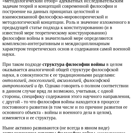
«методологический отбор» адекватных исследовательским
задачам теорий и концепций современной философии и
построение на данных принципах целостной и
взаимосвязанной философско-мировоззренческой и
методологической концепции. Роль и значение изложенного в
предыдущей статье подхода к конституированию (и в
известной мере теоретическому конструированию)
философии войны в значительной мере определяются
комплексно-интегративным и междисциплинарным
характером теоретических основ и содержания самой военной
науки.
При таком подходе
структура философии войны
в целом
оказывается аналогичной общей структуре философской
науки, в совокупности
с
ее традиционными разделами:
онтологией, гносеологией, аксиологией, философской
антропологией и др.
Однако говорить о полном соответствии
в данном случае вряд ли возможно, учитывая, с одной
стороны, специфику содержания этого научного направления,
с другой - то что философия войны находится в процессе
постоянного развития (в том числе и по причине развития ее
основного объекта - войны и военного дела в целом),
изменяется и ее структура.
Ныне активно развиваются (не всегда в явном виде)