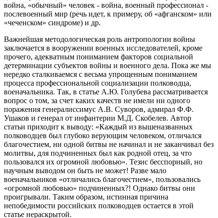
война, «обычный» человек - война, военный профессионал -
послевоенный мир (речь идет, к примеру, об «афганском» или
«чеченском» синдроме) и др.
Важнейшая методологическая роль антропологии войны
заключается в вооружении военных исследователей, кроме
прочего, адекватным пониманием факторов социальной
детерминации субъектов войны и военного дела. Пока же мы
нередко сталкиваемся с весьма упрощенным пониманием
процесса профессиональной социализации полководца,
военачальника. Так, в статье А.Ю. Голубева рассматривается
вопрос о том, за счет каких качеств не имели ни одного
поражения генералиссимус А.В. Суворов, адмирал Ф.Ф.
Ушаков и генерал от инфантерии М.Д. Скобелев. Автор
статьи приходит к выводу: «Каждый из вышеназванных
полководцев был глубоко верующим человеком, отличался
благочестием, ни одной битвы не начинал и не заканчивал без
молитвы, для подчиненных был как родной отец, за что
пользовался их огромной любовью». Тезис бесспорный, но
научным выводом он быть не может! Разве мало
военачальников «отличались благочестием», пользовались
«огромной любовью» подчиненных?! Однако битвы они
проигрывали. Таким образом, истинная причина
непобедимости российских полководцев остается в этой
статье нераскрытой.