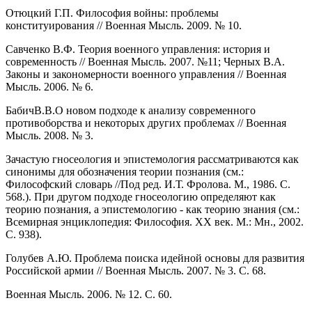
Отюцкий Г.П. Философия войны: проблемы
конституирования // Военная Мысль. 2009. № 10.
Савченко В.Ф. Теория военного управления: история и
современность // Военная Мысль. 2007. №11; Черных В.А.
Законы и закономерности военного управления // Военная
Мысль. 2006. № 6.
БабичВ.В.О новом подходе к анализу современного
противоборства и некоторых других проблемах // Военная
Мысль. 2008. № 3.
Зачастую гносеология и эпистемология рассматриваются как
синонимы для обозначения теории познания (см.:
Философский словарь //Под ред. И.Т. Фролова. М., 1986. С.
568.). При другом подходе гносеологию определяют как
теорию познания, а эпистемологию - как теорию знания (см.:
Всемирная энциклопедия: Философия. XX век. М.: Мн., 2002.
С. 938).
Голубев А.Ю. Проблема поиска идейной основы для развития
Российской армии // Военная Мысль. 2007. № 3. С. 68.
Военная Мысль. 2006. № 12. С. 60.