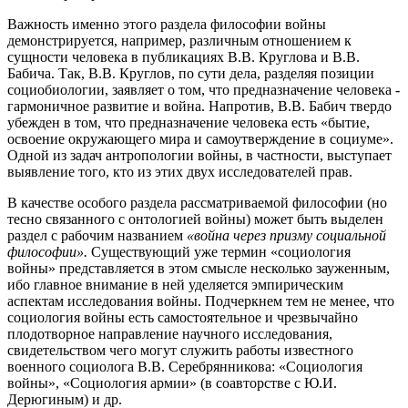
Важность именно этого раздела философии войны
демонстрируется, например, различным отношением к
сущности человека в публикациях В.В. Круглова и В.В.
Бабича. Так, В.В. Круглов, по сути дела, разделяя позиции
социобиологии, заявляет о том, что предназначение человека -
гармоничное развитие и война. Напротив, В.В. Бабич твердо
убежден в том, что предназначение человека есть «бытие,
освоение окружающего мира и самоутверждение в социуме».
Одной из задач антропологии войны, в частности, выступает
выявление того, кто из этих двух исследователей прав.
В качестве особого раздела рассматриваемой философии (но
тесно связанного с онтологией войны) может быть выделен
раздел с рабочим названием
«война через призму социальной
философии».
Существующий уже термин «социология
войны» представляется в этом смысле несколько зауженным,
ибо главное внимание в ней уделяется эмпирическим
аспектам исследования войны. Подчеркнем тем не менее, что
социология войны есть самостоятельное и чрезвычайно
плодотворное направление научного исследования,
свидетельством чего могут служить работы известного
военного социолога В.В. Серебрянникова: «Социология
войны», «Социология армии» (в соавторстве с Ю.И.
Дерюгиным) и др.