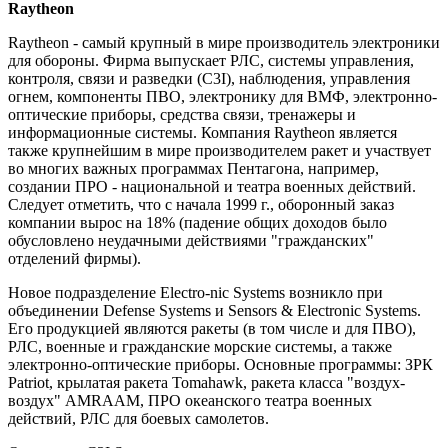
Raytheon
Raytheon - самый крупный в мире производитель электроники
для обороны. Фирма выпускает РЛС, системы управления,
контроля, связи и разведки (C3I), наблюдения, управления
огнем, компоненты ПВО, электронику для ВМФ, электронно-
оптические приборы, средства связи, тренажеры и
информационные системы. Компания Raytheon является
также крупнейшим в мире производителем ракет и участвует
во многих важных программах Пентагона, например,
создании ПРО - национальной и театра военных действий.
Следует отметить, что с начала 1999 г., оборонный заказ
компании вырос на 18% (падение общих доходов было
обусловлено неудачными действиями "гражданских"
отделений фирмы).
Новое подразделение Electro-nic Systems возникло при
объединении Defense Systems и Sensors & Electronic Systems.
Его продукцией являются ракеты (в том числе и для ПВО),
РЛС, военные и гражданские морские системы, а также
электронно-оптические приборы. Основные программы: ЗРК
Patriot, крылатая ракета Tomahawk, ракета класса "воздух-
воздух" AMRAAM, ПРО океанского театра военных
действий, РЛС для боевых самолетов.