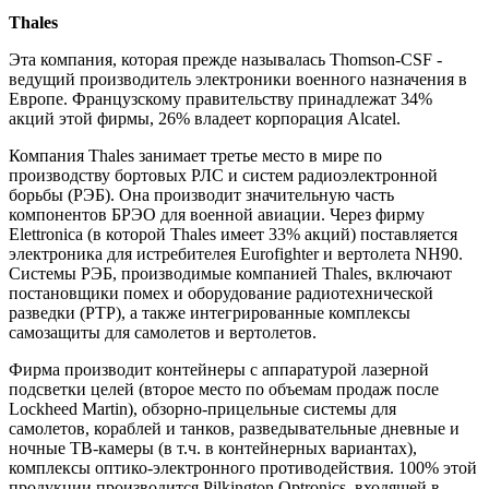
Thales
Эта компания, которая прежде называлась Thomson-CSF -
ведущий производитель электроники военного назначения в
Европе. Французскому правительству принадлежат 34%
акций этой фирмы, 26% владеет корпорация Alcatel.
Компания Thales занимает третье место в мире по
производству бортовых РЛС и систем радиоэлектронной
борьбы (РЭБ). Она производит значительную часть
компонентов БРЭО для военной авиации. Через фирму
Elettronica (в которой Thales имеет 33% акций) поставляется
электроника для истребителея Eurofighter и вертолета NH90.
Системы РЭБ, производимые компанией Thales, включают
постановщики помех и оборудование радиотехнической
разведки (РТР), а также интегрированные комплексы
самозащиты для самолетов и вертолетов.
Фирма производит контейнеры с аппаратурой лазерной
подсветки целей (второе место по объемам продаж после
Lockheed Martin), обзорно-прицельные системы для
самолетов, кораблей и танков, разведывательные дневные и
ночные ТВ-камеры (в т.ч. в контейнерных вариантах),
комплексы оптико-электронного противодействия. 100% этой
продукции производится Pilkington Optronics, входящей в