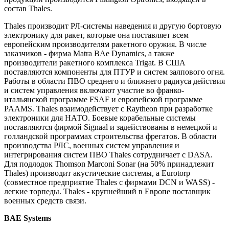
состав Thales.
Thales производит РЛ-системы наведения и другую бортовую
электронику для ракет, которые она поставляет всем
европейским производителям ракетного оружия. В числе
заказчиков - фирма Matra BAe Dynamics, а также
производители ракетного комплекса Trigat. В США
поставляются компоненты для ПТУР и систем залпового огня.
Работы в области ПВО среднего и ближнего радиуса действия
и систем управления включают участие во франко-
итальянской программе FSAF и европейской программе
PAAMS. Thales взаимодействует с Raytheon при разработке
электроники для НАТО. Боевые корабельные системы
поставляются фирмой Signaal и задействованы в немецкой и
голландской программах строительства фрегатов. В области
производства РЛС, военных систем управления и
интегрирования систем ПВО Thales сотрудничает с DASA.
Для подлодок Thomson Marconi Sonar (на 50% принадлежит
Thales) производит акустические системы, а Eurotorp
(совместное предприятие Thales с фирмами DCN и WASS) -
легкие торпеды. Thales - крупнейший в Европе поставщик
военных средств связи.
BAE Systems