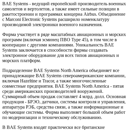
BAE Systems - ведущий европейский производитель военных
самолетов и вертолетов, а также имеет сильные позиции в
ракетостроении и программах концерна Airbus. Объединение
с Marconi Electronic Systems расширило номенклатуру
производимой электроники военного назначения.
Фирма участвует в ряде масштабных авиационных и морских
программ (включая эсминец ПВО Type 45), в том числе в
кооперации с другими компаниями. Уникальность BAE
Systems заключается в способности фирмы создавать
электронное оборудование для всех типов авиационных и
морских платформ.
Подразделение BAE Systems North America объединяет все
принадлежащие BAE Systems североамериканские компании,
включая Hazeltine и Tracor, а также многочисленные
совместные предприятия. BAE Systems North America - пятая
среди американских производителей вооружений.
Суммарный объем продаж составляет 4 млрд. долл. Основная
продукция - БРЭО, датчики, системы контроля и управления,
аппаратура РЭБ, средства связи, а также информационные и
обучающие системы. Фирма выполняет большой объем работ
по модернизации и техническому обслуживанию.
В BAE Systems входят практически все британские