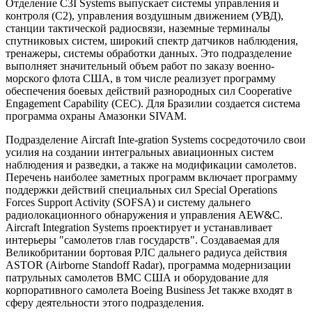
Отделение C3I Systems выпускает системы управления и
контроля (C2), управления воздушным движением (УВД),
станции тактической радиосвязи, наземные терминалы
спутниковых систем, широкий спектр датчиков наблюдения,
тренажеры, системы обработки данных. Это подразделение
выполняет значительный объем работ по заказу военно-
морского флота США, в том числе реализует программу
обеспечения боевых действий разнородных сил Cooperative
Engagement Capability (CEC). Для Бразилии создается система
программа охраны Амазонки SIVAM.
Подразделение Aircraft Inte-gration Systems сосредоточило свои
усилия на создании интегральных авиационных систем
наблюдения и разведки, а также на модификации самолетов.
Перечень наиболее заметных программ включает программу
поддержки действий специальных сил Special Operations
Forces Support Activity (SOFSA) и систему дальнего
радиолокационного обнаружения и управления AEW&C.
Aircraft Integration Systems проектирует и устанавливает
интерьеры "самолетов глав государств". Создаваемая для
Великобритании бортовая РЛС дальнего радиуса действия
ASTOR (Airborne Standoff Radar), программа модернизации
патрульных самолетов ВМС США и оборудование для
корпоративного самолета Boeing Business Jet также входят в
сферу деятельности этого подразделения.