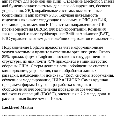
аппаратуру для военной авиации. Отделение Electronic Sensors
and Systems создает системы дальнего обнаружения, боевого
управления, УВД, корабельные системы, высокоточные
боеприпасы и аппаратуру РЭБ. Текущая деятельность
отделения включает следующие программы: РЛС для F-16,
постановщик помех для F-15, система направленного ИК-
противодействия DIRCM для Великобритании. Компания
также разрабатывает суббоеприпас Brilliant Anti-armor (BAT),
РЛС управления огнем для новейших вертолетов и самолетов.
Подразделение Logicon предоставляет информационные
услуги частным и правительственным организациям. Около
85% продаж фирмы Logicon - поставки в государственные
структуры, из них почти 75% приходится на министерство
обороны США. Сферы деятельности: обобщенные системы
командования, управления, связи, обработки данных,
разведки, наблюдения и поиска (C4ISR), системы вооружения,
обучение и моделирование, НИР и НИОКР. Самая крупная
программа фирмы Logicon - разработка методик и
оборудования для обеспечения проведения совместных
войсковых операций (JBOSC), оцененная в 2.2 млрд. долл. и
рассчитанная более чем на 10 лет.
Lockheed Martin