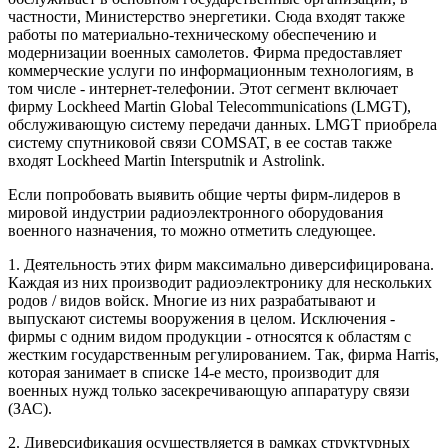
частности, Министерство энергетики. Сюда входят также
работы по материально-техническому обеспечению и
модернизации военных самолетов. Фирма предоставляет
коммерческие услуги по информационным технологиям, в
том числе - интернет-телефонии. Этот сегмент включает
фирму Lockheed Martin Global Telecommunications (LMGT),
обслуживающую систему передачи данных. LMGT приобрела
систему спутниковой связи COMSAT, в ее состав также
входят Lockheed Martin Intersputnik и Astrolink.
Если попробовать выявить общие черты фирм-лидеров в
мировой индустрии радиоэлектронного оборудования
военного назначения, то можно отметить следующее.
1. Деятельность этих фирм максимально диверсифицирована.
Каждая из них производит радиоэлектронику для нескольких
родов / видов войск. Многие из них разрабатывают и
выпускают системы вооружения в целом. Исключения -
фирмы с одним видом продукции - относятся к областям с
жестким государственным регулированием. Так, фирма Harris,
которая занимает в списке 14-е место, производит для
военных нужд только засекречивающую аппаратуру связи
(ЗАС).
2. Диверсификация осуществляется в рамках структурных