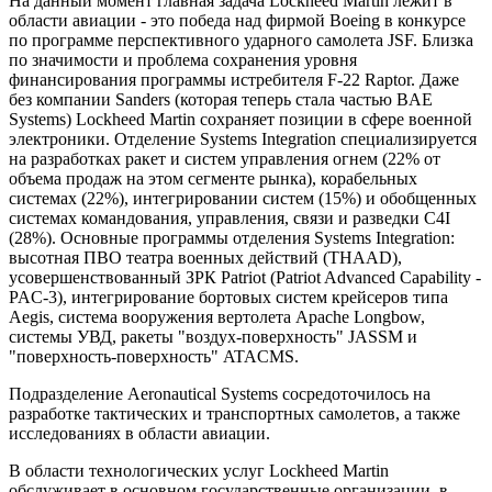
На данный момент главная задача Lockheed Martin лежит в
области авиации - это победа над фирмой Boeing в конкурсе
по программе перспективного ударного самолета JSF. Близка
по значимости и проблема сохранения уровня
финансирования программы истребителя F-22 Raptor. Даже
без компании Sanders (которая теперь стала частью BAE
Systems) Lockheed Martin сохраняет позиции в сфере военной
электроники. Отделение Systems Integration специализируется
на разработках ракет и систем управления огнем (22% от
объема продаж на этом сегменте рынка), корабельных
системах (22%), интегрировании систем (15%) и обобщенных
системах командования, управления, связи и разведки C4I
(28%). Основные программы отделения Systems Integration:
высотная ПВО театра военных действий (THAAD),
усовершенствованный ЗРК Patriot (Patriot Advanced Capability -
PAC-3), интегрирование бортовых систем крейсеров типа
Aegis, система вооружения вертолета Apache Longbow,
системы УВД, ракеты "воздух-поверхность" JASSM и
"поверхность-поверхность" ATACMS.
Подразделение Aeronautical Systems сосредоточилось на
разработке тактических и транспортных самолетов, а также
исследованиях в области авиации.
В области технологических услуг Lockheed Martin
обслуживает в основном государственные организации, в