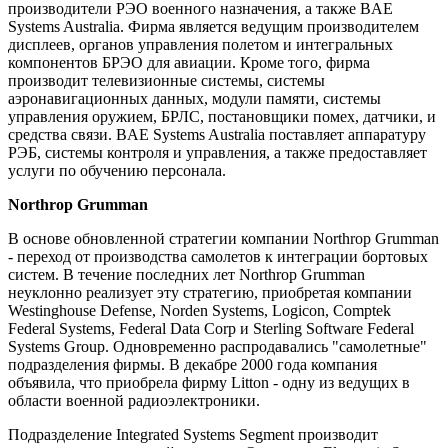
производители РЭО военного назначения, а также BAE
Systems Australia. Фирма является ведущим производителем
дисплеев, органов управления полетом и интегральных
компонентов БРЭО для авиации. Кроме того, фирма
производит телевизионные системы, системы
аэронавигационных данных, модули памяти, системы
управления оружием, БРЛС, постановщики помех, датчики, и
средства связи. BAE Systems Australia поставляет аппаратуру
РЭБ, системы контроля и управления, а также предоставляет
услуги по обучению персонала.
Northrop Grumman
В основе обновленной стратегии компании Northrop Grumman
- переход от производства самолетов к интеграции бортовых
систем. В течение последних лет Northrop Grumman
неуклонно реализует эту стратегию, приобретая компании
Westinghouse Defense, Norden Systems, Logicon, Comptek
Federal Systems, Federal Data Corp и Sterling Software Federal
Systems Group. Одновременно распродавались "самолетные"
подразделения фирмы. В декабре 2000 года компания
объявила, что приобрела фирму Litton - одну из ведущих в
области военной радиоэлектроники.
Подразделение Integrated Systems Segment производит