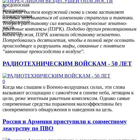
вредоносная
0
программа,
Развитие систем вооружений снова и снова заставляет
блокирующая
военных задумываться об изменениях стратегии и тактики.
отображение
Теперь в расстановку сил вмешались переносные зенитно-
части
ракетные комплексы (ПЗРК). Подобно другим революционным
контента.
видам оружия, ПЗРК изменили обстановку незаметно.
Потребовались десятилетия, чтобы в полной мере осознать
происходящее и разрушить мифы, связанные с понятием
"завоевание превосходства в воздухе".
РАДИОТЕХНИЧЕСКИМ ВОЙСКАМ - 50 ЛЕТ
0
Когда мы слышим о Военно-воздушных силах, эти слова
вызывают ассоциации с самолётом в синеве неба, летящим к
цели, реже зенитным ракетным комплексом. Однако самые
современные средства поражения малоэффективны без
своевременного обнаружения и наведения на цель.
Россия и Армения приступили к совместному
дежурству по ПВО