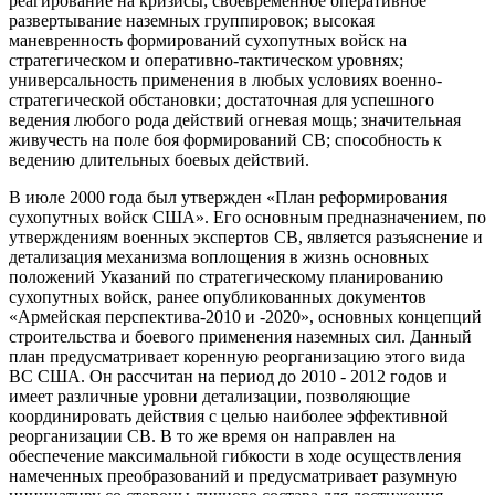
реагирование на кризисы; своевременное оперативное
развертывание наземных группировок; высокая
маневренность формирований сухопутных войск на
стратегическом и оперативно-тактическом уровнях;
универсальность применения в любых условиях военно-
стратегической обстановки; достаточная для успешного
ведения любого рода действий огневая мощь; значительная
живучесть на поле боя формирований СВ; способность к
ведению длительных боевых действий.
В июле 2000 года был утвержден «План реформирования
сухопутных войск США». Его основным предназначением, по
утверждениям военных экспертов СВ, является разъяснение и
детализация механизма воплощения в жизнь основных
положений Указаний по стратегическому планированию
сухопутных войск, ранее опубликованных документов
«Армейская перспектива-2010 и -2020», основных концепций
строительства и боевого применения наземных сил. Данный
план предусматривает коренную реорганизацию этого вида
ВС США. Он рассчитан на период до 2010 - 2012 годов и
имеет различные уровни детализации, позволяющие
координировать действия с целью наиболее эффективной
реорганизации СВ. В то же время он направлен на
обеспечение максимальной гибкости в ходе осуществления
намеченных преобразований и предусматривает разумную