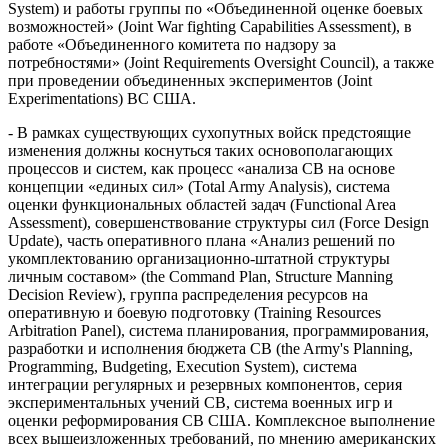
System) и работы группы по «Объединенной оценке боевых
возможностей» (Joint War fighting Capabilities Assessment), в
работе «Объединенного комитета по надзору за
потребностями» (Joint Requirements Oversight Council), а также
при проведении объединенных экспериментов (Joint
Experimentations) ВС США.
- В рамках существующих сухопутных войск предстоящие
изменения должны коснуться таких основополагающих
процессов и систем, как процесс «анализа СВ на основе
концепции «единых сил» (Total Army Analysis), система
оценки функциональных областей задач (Functional Area
Assessment), совершенствование структуры сил (Force Design
Update), часть оперативного плана «Анализ решений по
укомплектованию организационно-штатной структуры
личным составом» (the Command Plan, Structure Manning
Decision Review), группа распределения ресурсов на
оперативную и боевую подготовку (Training Resources
Arbitration Panel), система планирования, программирования,
разработки и исполнения бюджета СВ (the Army's Planning,
Programming, Budgeting, Execution System), система
интеграции регулярных и резервных компонентов, серия
экспериментальных учений СВ, система военных игр и
оценки реформирования СВ США. Комплексное выполнение
всех вышеизложенных требований, по мнению американских