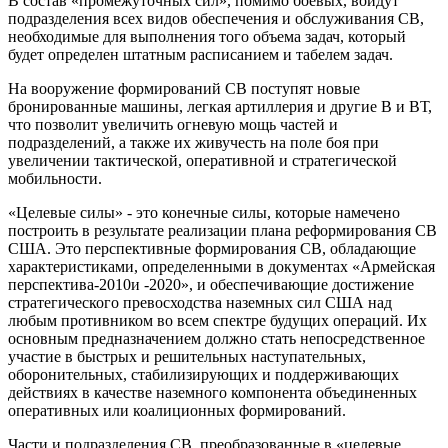
В состав «промежуточных сил», помимо боевых, войдут
подразделения всех видов обеспечения и обслуживания СВ,
необходимые для выполнения того объема задач, который
будет определен штатным расписанием и табелем задач.
На вооружение формирований СВ поступят новые
бронированные машины, легкая артиллерия и другие В и ВТ,
что позволит увеличить огневую мощь частей и
подразделений, а также их живучесть на поле боя при
увеличении тактической, оперативной и стратегической
мобильности.
«Целевые силы» - это конечные силы, которые намечено
построить в результате реализации плана реформирования СВ
США. Это перспективные формирования СВ, обладающие
характеристиками, определенными в документах «Армейская
перспектива-2010и -2020», и обеспечивающие достижение
стратегического превосходства наземных сил США над
любым противником во всем спектре будущих операций. Их
основным предназначением должно стать непосредственное
участие в быстрых и решительных наступательных,
оборонительных, стабилизирующих и поддерживающих
действиях в качестве наземного компонента объединенных
оперативных или коалиционных формирований.
Части и подразделения СВ, преобразованные в «целевые