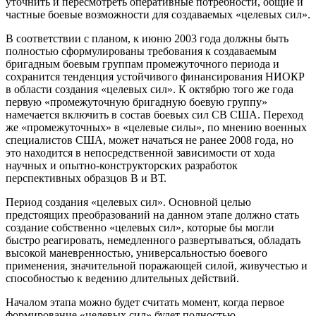
уточнить и пересмотреть оперативные потребности, общие и
частные боевые возможности для создаваемых «целевых сил».
В соответствии с планом, к июню 2003 года должны быть
полностью сформулированы требования к создаваемым
бригадным боевым группам промежуточного периода и
сохранится тенденция устойчивого финансирования НИОКР
в области создания «целевых сил». К октябрю того же года
первую «промежуточную бригадную боевую группу»
намечается включить в состав боевых сил СВ США. Переход
же «промежуточных» в «целевые силы», по мнению военных
специалистов США, может начаться не ранее 2008 года, но
это находится в непосредственной зависимости от хода
научных и опытно-конструкторских разработок
перспективных образцов В и ВТ.
Период создания «целевых сил». Основной целью
предстоящих преобразований на данном этапе должно стать
создание собственно «целевых сил», которые бы могли
быстро реагировать, немедленного развертываться, обладать
высокой маневренностью, универсальностью боевого
применения, значительной поражающей силой, живучестью и
способностью к ведению длительных действий.
Началом этапа можно будет считать момент, когда первое
формирование «целевых сил» будет полностью