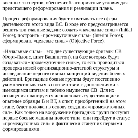
военных экспертов, обеспечит благоприятные условия для
предстоящего реформирования и реализации плана.
Процесс реформирования будет охватывать все сферы
деятельности этого вида ВС. В ходе его предусматривается
решить три главные задачи: создать «начальные силы» (Initial
Force); построить «промежуточные силы» (Interim Force);
сформировать «целевые силы» (Objective Force).
«Начальные силы» - это две существующие бригады СВ
(Форт-Льюис, штат Вашингтон), на базе которых будут
создаваться «промежуточные силы», то есть проводиться
проверка новой организационно-штатной структуры и
исследование перспективных концепций ведения боевых
действий. Бригадные боевые группы будут постепенно
укомплектовываться в соответствии с дополнениями к
имеющимся штатам и табелю имущества СВ. Для их
оснащения планируется использовать существующие и
опытные образцы В и ВТ, а опыт, приобретенный на этом
этапе, будет положен в основу создания «промежуточных
сил». Как только на вооружение бригадных групп поступят
первые боевые машины нового типа, они перейдут в статус
«промежуточных сил» и фактически станут их первыми
формированиями.