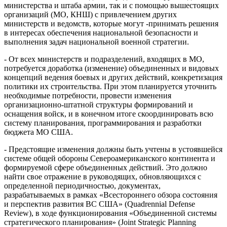
министерства и штаба армии, так и с помощью вышестоящих
организаций (МО, КНШ) с привлечением других
министерств и ведомств, которые могут -принимать решения
в интересах обеспечения национальной безопасности и
выполнения задач национальной военной стратегии.
- От всех министерств и подразделений, входящих в МО,
потребуется доработка (изменение) объединенных и видовых
концепций ведения боевых и других действий, конкретизация
политики их строительства. При этом планируется уточнить
необходимые потребности, провести изменения
организационно-штатной структуры формирований и
оснащения войск, и в конечном итоге скоординировать всю
систему планирования, программирования и разработки
бюджета МО США.
- Предстоящие изменения должны быть учтены в устоявшейся
системе общей обороны Североамериканского континента и
формируемой сфере объединенных действий. Это должно
найти свое отражение в руководящих, обновляющихся с
определенной периодичностью, документах,
разрабатываемых в рамках «Всестороннего обзора состояния
и перспектив развития ВС США» (Quadrennial Defense
Review), в ходе функционирования «Объединенной системы
стратегического планирования» (Joint Strategic Planning