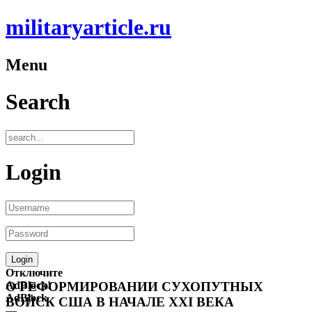
militaryarticle.ru
Menu
Search
Login
Отключите
AdBlock!
О РЕФОРМИРОВАНИИ СУХОПУТНЫХ
AdBlock
ВОЙСК США В НАЧАЛЕ XXI ВЕКА
—