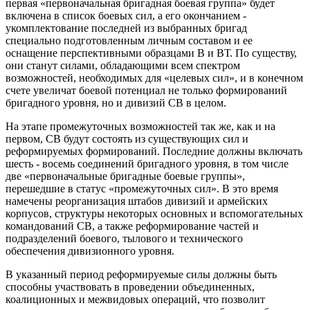
первая «первоначальная бригадная боевая группа» будет
включена в список боевых сил, а его окончанием -
укомплектование последней из выбранных бригад
специально подготовленным личным составом и ее
оснащение перспективными образцами В и ВТ. По существу,
они станут силами, обладающими всем спектром
возможностей, необходимых для «целевых сил», и в конечном
счете увеличат боевой потенциал не только формирований
бригадного уровня, но и дивизий СВ в целом.
На этапе промежуточных возможностей так же, как и на
первом, СВ будут состоять из существующих сил и
реформируемых формирований. Последние должны включать
шесть - восемь соединений бригадного уровня, в том числе
две «первоначальные бригадные боевые группы»,
перешедшие в статус «промежуточных сил». В это время
намечены реорганизация штабов дивизий и армейских
корпусов, структуры некоторых основных и вспомогательных
командований СВ, а также реформирование частей и
подразделений боевого, тылового и технического
обеспечения дивизионного уровня.
В указанный период реформируемые силы должны быть
способны участвовать в проведении объединенных,
коалиционных и межвидовых операций, что позволит