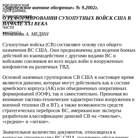
вредоносная
«Зарубежное военное обозрение» № 9.2002г.
программа,
блокирующая
О РЕФОРМИРОВАНИИ СУХОПУТНЫХ ВОЙСК США В
отображение
НАЧАЛЕ
XXI
ВЕКА
части
контента.
Полковник А. МЕДИН
Сухопутные войска (СВ) составляют основу сил общего
назначения ВС США. Они предназначены для ведения боевых
действий во взаимодействии с другими видами ВС и
войсками союзников во всех видах войн и вооруженных
конфликтов на различных ТВД.
Основой наземных группировок СВ США в настоящее время
являются дивизии, которые могут действовать как в составе
армейского корпуса (АК) или объединенных оперативных
формирований (ООФ), так и самостоятельно. Принимая во
внимание тактико-технические характеристики вооружения и
военной техники (В и ВТ), а также возможности средств
стратегических перебросок ВС, американские эксперты
разработали классификацию дивизий СВ на «тяжелые»,
«средние» и «легкие».
Значительное количество документов, относящихся к
вопросам строительства ВС США, посвящено обсуждению