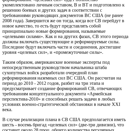
укомплектовано личным составом, В и ВТ и подготовлено к
решению боевых и других задач в соответствии с
требованиями руководящих документов ВС США (не ранее
2008 года). Завершится же он тогда, когда все СВ перейдут в
новое качество, то есть будут представлять собой
принципиально новые формирования, называемые
«целевыми силами». Как и на других фазах, СВ этого периода
должны включать существующие и реформируемые силы.
Последние будут включать части и соединения, достигшие
уровня «целевых сил», и «промежуточные силы».
Таким образом, американские военные эксперты под
непосредственным руководством начальника штаба
сухопутных войск разработали очередной план
реформирования наземных сил ВС США. Он рассчитан на
период до 2010 - 2012 годов, разбит на три этапа и
предусматривает создание формирований СВ, отвечающих
требованиям концептуального документа «Армейская
перспектива-2010» и способных решать задачи в любых
условиях военно-стратегической обстановки в начале XXI
века.
В случае реализации плана в СВ США предполагается иметь
шесть - восемь бригад «целевых сил» (две-три дивизии), что
составит около 28 проц. общего количества регулярных