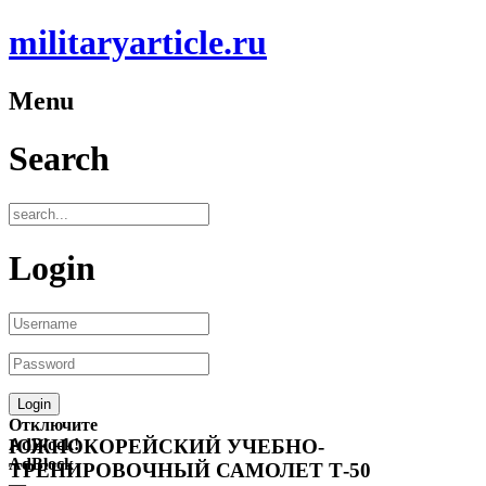
militaryarticle.ru
Menu
Search
Login
Отключите
AdBlock!
ЮЖНОКОРЕЙСКИЙ УЧЕБНО-
AdBlock
ТРЕНИРОВОЧНЫЙ САМОЛЕТ Т-50
—