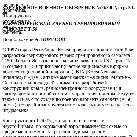
вредоносная
ЗАРУБЕЖНОЕ ВОЕННОЕ ОБОЗРЕНИЕ № 6/2002, стр. 39-
программа,
40
блокирующая
отображение
ЮЖНОКОРЕЙСКИЙ УЧЕБНО-ТРЕНИРОВОЧНЫЙ
части
САМОЛЕТ Т-50
контента.
Подполковник
А. БОРИСОВ
С 1997
года в Республике Корея проводится полномасштабная
разработка сверхзвукового учебно-тренировочного самолета
Т-50 «Голден Игл» (первоначальное название КТХ-2, рис. 1).
В создании Т-50 принимают участие национальные фирмы
«Самсунг» (основной подрядчик), KIA (Korea Aerospace
Industries) и «Дэу», а также американская «Локхид -Мартин».
Специалисты последней занимаются разработкой
конструкции крыла, радиоэлектронного оборудования и
электродистанционной системы управления полетом. Ведутся
также НИОКР по созданию боевого варианта самолета (А-50,
рис. 2), который планируется использовать в качестве легкого
штурмовика.
Конструктивно Т-50 будет выполнен статически
неустойчивым, по нормальной аэродинамической схеме со
среднерасположенным трапециевидным крылом,