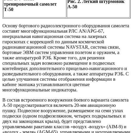
Рис. 2. Легкий штурмовик
тренировочный самолет
А-50
Т-50
Основу бортового радиоэлектронного оборудования самолета
составят многофункциональная РЛС AN/APG-67,
инерциальная навигационная система на лазерных
гироскопах с коррекцией по данным космической
радионавигационной системы NAVSTAR, система связи,
бортовые ЭВМ систем управления полетом и оружием, а
также аппаратурой РЭБ. Кроме того, для решения
специальных задач возможно размещение в подвесных
контейнерах дополнительного прицельно-навигационного и
разведывательного оборудования, а также аппаратуры РЭБ. С
целью улучшения системы отображения информации в
кабине экипажа устанавливаются цветные
многофункциональные индикаторы.
В состав встроенного вооружения боевого варианта самолета
А-50 предусматривается включить 20-мм авиационную
пушку. Подвесное вооружение, размещаемое на семи узлах
подвески (одном подфюзеляжном, четырех подкрыльевых и
двух на законцовках крыла), будет представлено
управляемыми ракетами классов «воздух -воздух» (AIM-9) и
«воздух - земля» (AGM-65), управляемыми и неуправляемыми