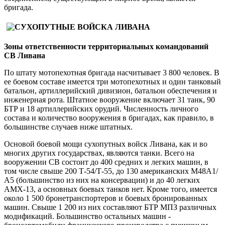
бригада.
Зоны ответственности территориальных командований
СВ Ливана
По штату мотопехотная бригада насчитывает 3 800 человек. В
ее боевом составе имеется три мотопехотных и один танковый
батальон, артиллерийский дивизион, батальон обеспечения и
инженерная рота. Штатное вооружение включает 31 танк, 90
БТР и 18 артиллерийских орудий. Численность личного
состава и количество вооружения в бригадах, как правило, в
большинстве случаев ниже штатных.
Основой боевой мощи сухопутных войск Ливана, как и во
многих других государствах, являются танки. Всего на
вооружении СВ состоит до 400 средних и легких машин, в
том числе свыше 200 Т-54/Т-55, до 130 американских М48А1/
А5 (большинство из них на консервации) и до 40 легких
АМХ-13, а основных боевых танков нет. Кроме того, имеется
около 1 500 бронетранспортеров и боевых бронированных
машин. Свыше 1 200 из них составляют БТР МПЗ различных
модификаций. Большинство остальных машин -