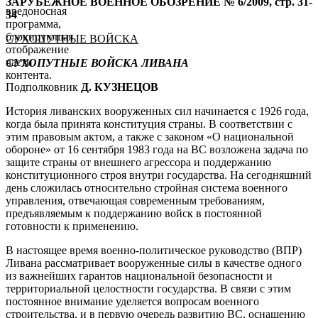
ЗАРУБЕЖНОЕ ВОЕННОЕ ОБОЗРЕНИЕ № 6/2009, стр. 31-
вредоносная
34
программа,
блокирующая
СУХОПУТНЫЕ ВОЙСКА
отображение
части
СУХОПУТНЫЕ ВОЙСКА ЛИВАНА
контента.
Подполковник
Д. КУЗНЕЦОВ
История ливанских вооруженных сил начинается с 1926 года,
когда была принята конституция страны. В соответствии с
этим правовым актом, а также с законом «О национальной
обороне» от 16 сентября 1983 года на ВС возложена задача по
защите страны от внешнего агрессора и поддержанию
конституционного строя внутри государства. На сегодняшний
день сложилась относительно стройная система военного
управления, отвечающая современным требованиям,
предъявляемым к поддержанию войск в постоянной
готовности к применению.
В настоящее время военно-политическое руководство (ВПР)
Ливана рассматривает вооруженные силы в качестве одного
из важнейших гарантов национальной безопасности и
территориальной целостности государства. В связи с этим
постоянное внимание уделяется вопросам военного
строительства, и в первую очередь развитию ВС, оснащению