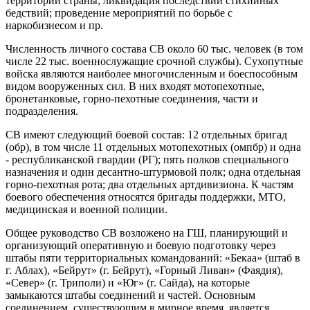
территории страны; ликвидация последствий стихийных
бедствий; проведение мероприятий по борьбе с
наркобизнесом и пр.
Численность личного состава СВ около 60 тыс. человек (в том
числе 22 тыс. военнослужащие срочной службы). Сухопутные
войска являются наиболее многочисленным и боеспособным
видом вооруженных сил. В них входят мотопехотные,
бронетанковые, горно-пехотные соединения, части и
подразделения.
СВ имеют следующий боевой состав: 12 отдельных бригад
(обр), в том числе 11 отдельных мотопехотных (омпбр) и одна
- республиканской гвардии (РГ); пять полков специального
назначения и один десантно-штурмовой полк; одна отдельная
горно-пехотная рота; два отдельных артдивизиона. К частям
боевого обеспечения относятся бригады поддержки, МТО,
медицинская и военной полиции.
Общее руководство СВ возложено на ГШ, планирующий и
организующий оперативную и боевую подготовку через
штабы пяти территориальных командований: «Бекаа» (штаб в
г. Аблах), «Бейрут» (г. Бейрут), «Горный Ливан» (Фаядия),
«Север» (г. Триполи) и «Юг» (г. Сайда), на которые
замыкаются штабы соединений и частей. Основным
соединением, существующим в мирное время, является