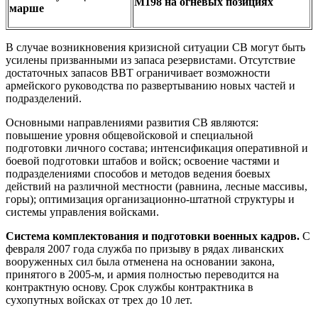
М198 на огневых позициях
марше
В случае возникновения кризисной ситуации СВ могут быть
усилены призванными из запаса резервистами. Отсутствие
достаточных запасов ВВТ ограничивает возможности
армейского руководства по развертыванию новых частей и
подразделений.
Основными направлениями развития СВ являются:
повышение уровня общевойсковой и специальной
подготовки личного состава; интенсификация оперативной и
боевой подготовки штабов и войск; освоение частями и
подразделениями способов и методов ведения боевых
действий на различной местности (равнина, лесные массивы,
горы); оптимизация организационно-штатной структуры и
системы управления войсками.
Система комплектования и подготовки военных кадров.
С
февраля 2007 года служба по призыву в рядах ливанских
вооруженных сил была отменена на основании закона,
принятого в 2005-м, и армия полностью переводится на
контрактную основу. Срок службы контрактника в
сухопутных войсках от трех до 10 лет.