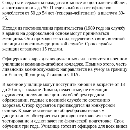
Солдаты и сержанты находятся в запасе до достижения 40 лет,
а контрактники - до 50. Предельный возраст офицеров
колеблется от 50 до 54 лет (генерал-лейтенант), а выслуга 39-
45.
Исходя из постановления правительства (1989 год) на службу
в армию на добровольной основе могут приниматься
женщины. Они проходят ее в подразделениях связи, военной
полиции и военно-медицинской службе. Срок службы
женщин ограничен 15 годами.
Офицерские кадры для вооруженных сил готовятся в военном
училище и командно-штабном колледже. Помимо этого, часть
ливанских военнослужащих направляется на учебу за границу
- в Египет, Францию, Италию и США.
В военное училище могут поступить юноши в возрасте от 18
до 20 лет, граждане Ливана, неженатые, не имеющие
судимости, получившие диплом об общем среднем
образовании, годные к военной службе по состоянию
здоровья. Отбор курсантов производится на конкурсной
основе. Кроме экзаменов по общеобразовательным
дисциплинам абитуриенты проходят психологическое
тестирование и сдают зачет по физической подготовке. Срок
обучения три года. Училище готовит офицеров для всех видов