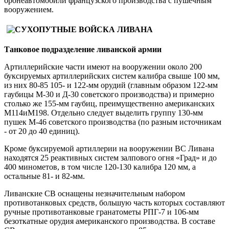
бронеавтомобили французского производства с пушечным
вооружением.
Танковое подразделение ливанской армии
Артиллерийские части имеют на вооружении около 200
буксируемых артиллерийских систем калибра свыше 100 мм,
из них 80-85 105- и 122-мм орудий (главным образом 122-мм
гаубицы М-30 и Д-30 советского производства) и примерно
столько же 155-мм гаубиц, преимущественно американских
М114иМ198. Отдельно следует выделить группу 130-мм
пушек М-46 советского производства (по разным источникам
- от 20 до 40 единиц).
Кроме буксируемой артиллерии на вооружении ВС Ливана
находятся 25 реактивных систем залпового огня «Град» и до
400 минометов, в том числе 120-130 калибра 120 мм, а
остальные 81- и 82-мм.
Ливанские СВ оснащены незначительным набором
противотанковых средств, большую часть которых составляют
ручные противотанковые гранатометы РПГ-7 и 106-мм
безоткатные орудия американского производства. В составе