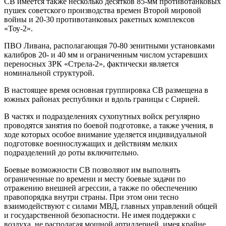
СВ имеется также несколько десятков 85-мм противотанковых
пушек советского производства времен Второй мировой
войны и 20-30 противотанковых ракетных комплексов
«Тоу-2».
ПВО Ливана, располагающая 70-80 зенитными установками
калибров 20- и 40 мм и ограниченным числом устаревших
переносных ЗРК «Стрела-2», фактически является
номинальной структурой.
В настоящее время основная группировка СВ размещена в
южных районах республики и вдоль границы с Сирией.
В частях и подразделениях сухопутных войск регулярно
проводятся занятия по боевой подготовке, а также учения, в
ходе которых особое внимание уделяется индивидуальной
подготовке военнослужащих и действиям мелких
подразделений до роты включительно.
Боевые возможности СВ позволяют им выполнять
ограниченные по времени и месту боевые задачи по
отражению внешней агрессии, а также по обеспечению
правопорядка внутри страны. При этом они тесно
взаимодействуют с силами МВД, главных управлений общей
и государственной безопасности. Не имея поддержки с
воздуха, не располагая мощной артиллерией, имея крайне