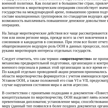
военной политики. Как полагают в большинстве стран, привл
контингентов к миротворческим операциям способствует знач
государства на международной арене, повышению уровня подг
составе коалиционных группировок по стандартам ведущих ар
возможность выплачивать повышенное денежное довольствие 
операциях.
На Западе миротворческие действия все чаще рассматриваются 
том или ином регионе мира, прежде всего за счет вовлечения 
союзников и кандидатов в союзники. При этом все более отче
общепризнанную ведущую роль ООН в данных процессах, полит
руками миротворцев интересы отдельных государств.
Следует отметить, что сам термин
«миротворчество»
не пропи
механизма предварительной подготовки, организации и контро
военного персонала в рамках этой организации за все время ее
По каждой отдельно проводимой акции решения принимались 
области миротворчества формируется с учетом имеющихся пре
Уставом ООН, а также положений его глав VI и VII, предусма
случае нарушения состояния мира и актов агрессии.
В соответствии с принятыми подходами и документом «Повестк
концептуальным по миротворчеству, ООН выделяет
пять осно
превентивная дипломатия; установление мира; способствован
миру (данный тип появился в более поздних документах орган