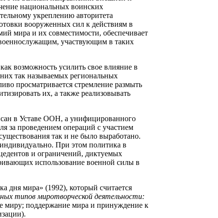
ечение национальных воинских
ительному укреплению авторитета
отовки вооруженных сил к действиям в
мий мира и их совместимости, обеспечивает
военнослужащим, участвующим в таких
как возможность усилить свое влияние в
в них так называемых региональных
тливо просматривается стремление размыть
изировать их, а также реализовывать
сан в Уставе ООН, а унифицированного
ля за проведением операций с участием
 существования так и не было выработано.
индивидуально. При этом политика в
цедентов и ограничений, диктуемых
тривающих использование военной силы в
а дня мира» (1992), который считается
вных типов миротворческой деятельности:
ие миру; поддержание мира и принуждение к
изации).