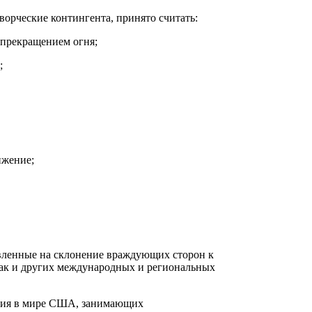
орческие контингента, принято считать:
 прекращением огня;
;
ижение;
вленные на склонение враждующих сторон к
так и других международных и региональных
яния в мире США, занимающих