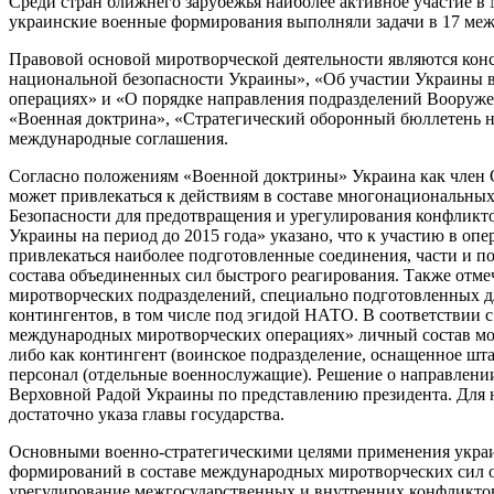
Среди стран ближнего зарубежья наиболее активное участие 
украинские военные формирования выполняли задачи в 17 ме
Правовой основой миротворческой деятельности являются конс
национальной безопасности Украины», «Об участии Украины 
операциях» и «О порядке направления подразделений Вооруже
«Военная доктрина», «Стратегический оборонный бюллетень на
международные соглашения.
Согласно положениям «Военной доктрины» Украина как чле
может привлекаться к действиям в составе многонациональных
Безопасности для предотвращения и урегулирования конфликт
Украины на период до 2015 года» указано, что к участию в оп
привлекаться наиболее подготовленные соединения, части и по
состава объединенных сил быстрого реагирования. Также отме
миротворческих подразделений, специально подготовленных д
контингентов, в том числе под эгидой НАТО. В соответствии 
международных миротворческих операциях» личный состав мо
либо как контингент (воинское подразделение, оснащенное шт
персонал (отдельные военнослужащие). Решение о направлени
Верховной Радой Украины по представлению президента. Для 
достаточно указа главы государства.
Основными военно-стратегическими целями применения укра
формирований в составе международных миротворческих сил 
урегулирование межгосударственных и внутренних конфликто