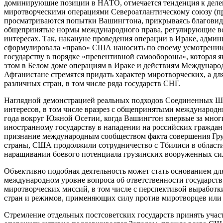
доминирующие позиции в НАТО, отмечается тенденция к деле
миротворческими операциями Североатлантическому союзу (п
просматриваются попытки Вашингтона, прикрываясь благовид
общепринятые нормы международного права, регулирующие во
интересах. Так, накануне проведения операции в Ираке, адм
сформулировала «право» США наносить по своему усмотрени
государству в порядке «превентивной самообороны», которая
этом в Белом доме операциям в Ираке и действиям Международ
Афганистане стремятся придать характер миротворческих, а дл
различных стран, в том числе ряда государств СНГ.
Наглядной демонстрацией реальных подходов Соединенных Шт
интересов, в том числе вразрез с общепринятыми международн
года вокруг Южной Осетии, когда Вашингтон впервые за мног
иностранному государству в нападении на российских граждан 
признание международным сообществом факта совершения Гру
страны, США продолжили сотрудничество с Тбилиси в области
наращивании боевого потенциала грузинских вооруженных си
Объективно подобная деятельность может стать основанием для
международном уровне вопроса об ответственности государств
миротворческих миссий, в том числе с перспективой выработк
стран и режимов, применяющих силу против миротворцев или 
Стремление отдельных постсоветских государств принять учас