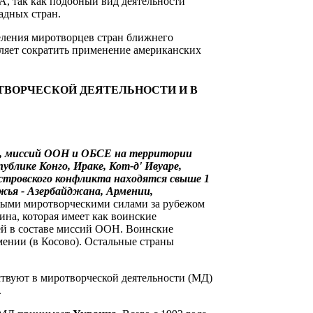
, так как подобный вид деятельности
адных стран.
ления миротворцев стран ближнего
оляет сократить применение американских
в, миссий ООН и ОБСЕ на территории
ублике Конго, Ираке, Кот-д' Ивуаре,
нестровского конфликта находятся свыше 1
жья - Азербайджана,
Армении,
ыми миротворческими силами за рубежом
ина, которая имеет как воинские
ей в составе миссий ООН. Воинские
мении (в Косово). Остальные страны
ствуют в миротворческой деятельности (МД)
.