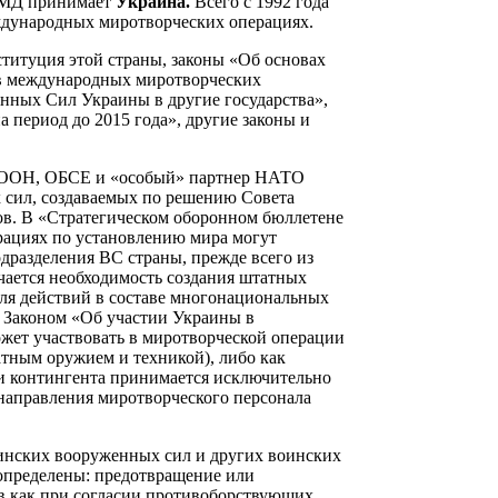
в МД принимает
Украина.
Всего с 1992 года
ждународных миротворческих операциях.
титуция этой страны, законы «Об основах
в международных миротворческих
нных Сил Украины в другие государства»,
 период до 2015 года», другие законы и
н ООН, ОБСЕ и «особый» партнер НАТО
 сил, создаваемых по решению Совета
ов. В «Стратегическом оборонном бюллетене
ерациях по установлению мира могут
дразделения ВС страны, прежде всего из
чается необходимость создания штатных
ля действий в составе многонациональных
с Законом «Об участии Украины в
жет участвовать в миротворческой операции
атным оружием и техникой), либо как
и контингента принимается исключительно
направления миротворческого персонала
инских вооруженных сил и других воинских
определены: предотвращение или
в как при согласии противоборствующих