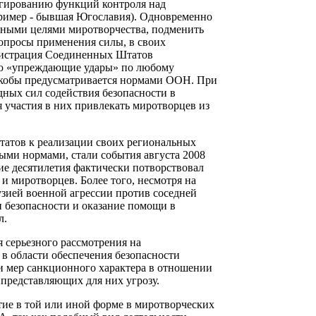
гированию функций контроля над
ример - бывшая Югославия). Одновременно
ными целями миротворчества, подменить
просы применения силы, в своих
инистрация Соединенных Штатов
ю «упреждающие удары» по любому
 якобы предусматривается нормами ООН. При
ных сил содействия безопасности в
я участия в них привлекать миротворцев из
атов к реализации своих региональных
ыми нормами, стали события августа 2008
ие десятилетия фактически потворствовал
и миротворцев. Более того, несмотря на
зией военной агрессии против соседней
 безопасности и оказание помощи в
л.
 серьезного рассмотрения на
 в области обеспечения безопасности
и мер санкционного характера в отношении
представляющих для них угрозу.
тие в той или иной форме в миротворческих