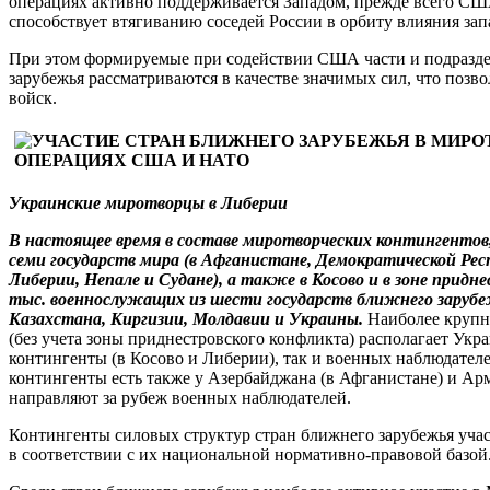
операциях активно поддерживается Западом, прежде всего США
способствует втягиванию соседей России в орбиту влияния зап
При этом формируемые при содействии США части и подразде
зарубежья рассматриваются в качестве значимых сил, что позв
войск.
Украинские миротворцы в Либерии
В настоящее время в составе миротворческих контингенто
семи государств мира (в Афганистане, Демократической Респ
Либерии, Непале и Судане), а также в Косово и в зоне прид
тыс. военнослужащих из шести государств ближнего зарубе
Казахстана, Киргизии, Молдавии и Украины
.
Наиболее крупн
(без учета зоны приднестровского конфликта) располагает Укра
контингенты (в Косово и Либерии), так и военных наблюдател
контингенты есть также у Азербайджана (в Афганистане) и Ар
направляют за рубеж военных наблюдателей.
Контингенты силовых структур стран ближнего зарубежья уча
в соответствии с их национальной нормативно-правовой базой