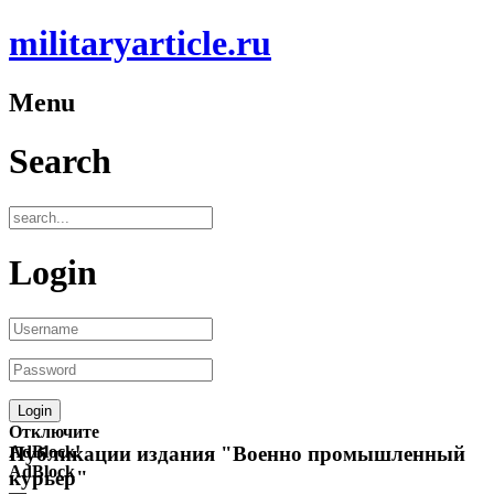
militaryarticle.ru
Menu
Search
Login
Отключите
AdBlock!
Публикации издания "Военно промышленный
AdBlock
курьер"
—