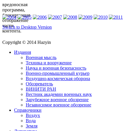
вредоносная
программа,
блокирующая
отображение
части
Switch to Desktop Version
контента.
Copyright © 2014 Hazyin
Издания
Военная мысль
Техника и вооружение
Наука и военная безопасность
Военно-промышленный курьер
Воздушно-космическая оборона
Обозреватель
ВИНИТИ РАН
Вестник академии военных наук
Зарубежное военное обозрение
Независимое военное обозрение
Справочники
Воздух
Вода
Земля