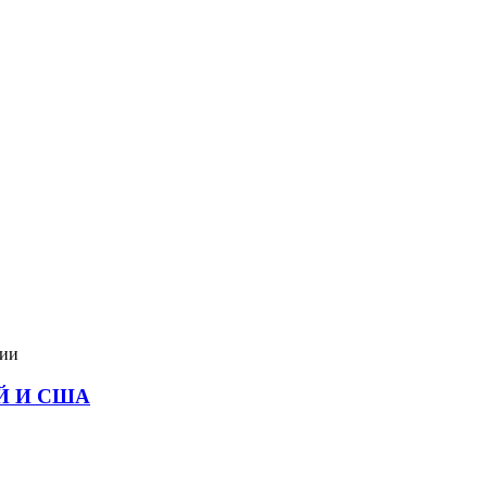
мии
Й И США