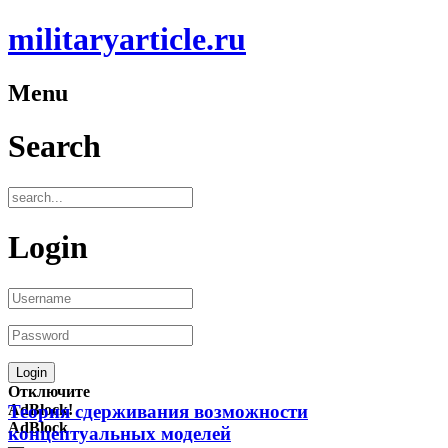
militaryarticle.ru
Menu
Search
Login
Отключите
AdBlock!
Теория сдерживания возможности
AdBlock
концептуальных моделей
—