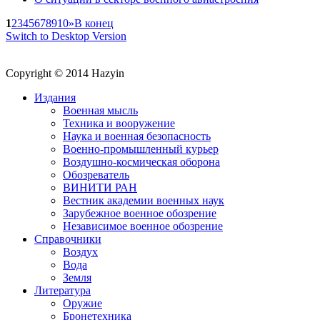
1
2
3
4
5
6
7
8
9
10
»
В конец
Switch to Desktop Version
Copyright © 2014 Hazyin
Издания
Военная мысль
Техника и вооружение
Наука и военная безопасность
Военно-промышленный курьер
Воздушно-космическая оборона
Обозреватель
ВИНИТИ РАН
Вестник академии военных наук
Зарубежное военное обозрение
Независимое военное обозрение
Справочники
Воздух
Вода
Земля
Литература
Оружие
Бронетехника