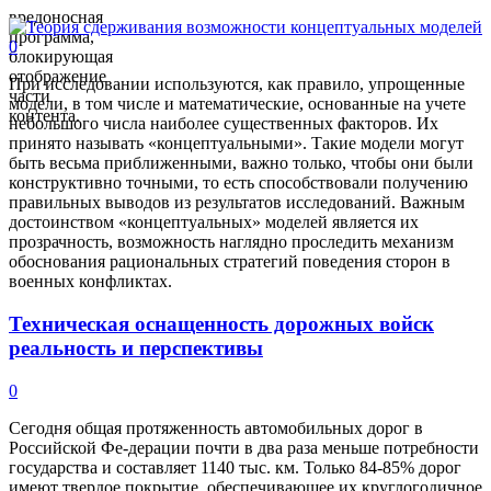
вредоносная
программа,
0
блокирующая
отображение
При исследовании используются, как правило, упрощенные
части
модели, в том числе и математические, основанные на учете
контента.
небольшого числа наиболее существенных факторов. Их
принято называть «концептуальными». Такие модели могут
быть весьма приближенными, важно только, чтобы они были
конструктивно точными, то есть способствовали получению
правильных выводов из результатов исследований. Важным
достоинством «концептуальных» моделей является их
прозрачность, возможность наглядно проследить механизм
обоснования рациональных стратегий поведения сторон в
военных конфликтах.
Техническая оснащенность дорожных войск
реальность и перспективы
0
Сегодня общая протяженность автомобильных дорог в
Российской Фе-дерации почти в два раза меньше потребности
государства и составляет 1140 тыс. км. Только 84-85% дорог
имеют твердое покрытие, обеспечивающее их круглогодичное