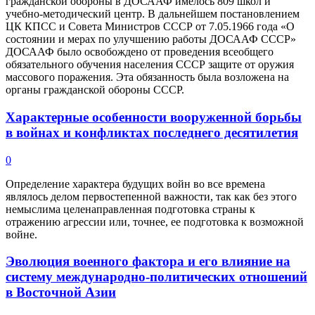
гражданской обороны в ДОСААФ имелось 809 школ и
учебно-методический центр. В дальнейшем постановлением
ЦК КПСС и Совета Министров СССР от 7.05.1966 года «О
состоянии и мерах по улучшению работы ДОСААФ СССР»
ДОСААФ было освобождено от проведения всеобщего
обязательного обучения населения СССР защите от оружия
массового поражения. Эта обязанность была возложена на
органы гражданской обороны СССР.
Характерные особенности вооруженной борьбы
в войнах и конфликтах последнего десятилетия
0
Определение характера будущих войн во все времена
являлось делом первостепенной важности, так как без этого
немыслима целенаправленная подготовка страны к
отражению агрессии или, точнее, ее подготовка к возможной
войне.
Эволюция военного фактора и его влияние на
систему международно-политических отношений
в Восточной Азии