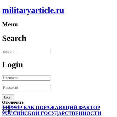
militaryarticle.ru
Menu
Search
Login
Отключите
AdBlock!
ТЕРРОР КАК ПОРАЖАЮЩИЙ ФАКТОР
AdBlock
РОССИЙСКОЙ ГОСУДАРСТВЕННОСТИ
—