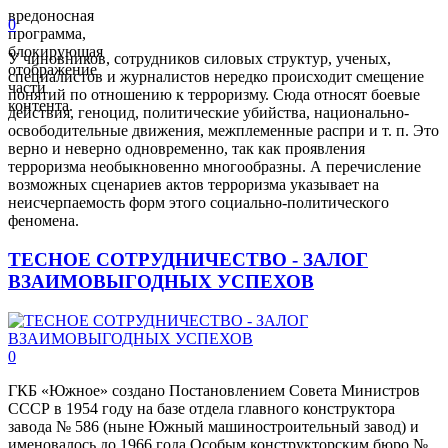
вредоносная
0
программа,
блокирующая
У чиновников, сотрудников силовых структур, ученых,
отображение
специалистов и журналистов нередко происходит смещение
части
понятий по отношению к терроризму. Сюда относят боевые
контента.
действия, геноцид, политические убийства, национально-
освободительные движения, межплеменные распри и т. п. Это
верно и неверно одновременно, так как проявления
терроризма необыкновенно многообразны. А перечисление
возможных сценариев актов терроризма указывает на
неисчерпаемость форм этого социально-политического
феномена.
ТЕСНОЕ СОТРУДНИЧЕСТВО - ЗАЛОГ
ВЗАИМОВЫГОДНЫХ УСПЕХОВ
0
ГКБ «Южное» создано Постановлением Совета Министров
СССР в 1954 году на базе отдела главного конструктора
завода № 586 (ныне Южный машиностроительный завод) и
именовалось до 1966 года Особым конструкторским бюро №