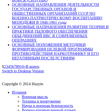
ВОЙСК (СИЛ) ПВО
ОСНОВНЫЕ НАПРАВЛЕНИЯ ДЕЯТЕЛЬНОСТИ
ГОСУДАРСТВЕННЫХ ОРГАНОВ И
ОБЩЕСТВЕННЫХ ОРГАНИЗАЦИЙ СССР ПО
ВОЕННО-ПАТРИОТИЧЕСКОМУ ВОСПИТАНИЮ
МОЛОДЕЖИ В 1946-1961 годы
ОСНОВНЫЕ НАПРАВЛЕНИЯ РАЗВИТИЯ ТЕОРИИ И
ПРАКТИКИ ТЫЛОВОГО ОБЕСПЕЧЕНИЯ
ОБЪЕДИНЕНИЙ ВВС В СОВРЕМЕННЫХ
ОПЕРАЦИЯХ
ОСНОВНЫЕ ПОЛОЖЕНИЯ МЕТОДИКИ
ФОРМИРОВАНИЯ ЦЕЛЕВОЙ ПРОГРАММЫ
ПРОТИВОДЕЙСТВИЯ НАРКОТРАФИКУ И ЕГО
НЕГАТИВНЫМ ПОСЛЕДСТВИЯМ
1
2
3
4
5
6
7
8
9
10
»
В конец
Switch to Desktop Version
Copyright © 2014 Hazyin
Издания
Военная мысль
Техника и вооружение
Наука и военная безопасность
Военно-промышленный курьер