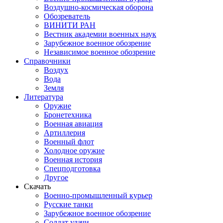
Воздушно-космическая оборона
Обозреватель
ВИНИТИ РАН
Вестник академии военных наук
Зарубежное военное обозрение
Независимое военное обозрение
Справочники
Воздух
Вода
Земля
Литература
Оружие
Бронетехника
Военная авиация
Артиллерия
Военный флот
Холодное оружие
Военная история
Спецподготовка
Другое
Скачать
Военно-промышленный курьер
Русские танки
Зарубежное военное обозрение
Солдат удачи