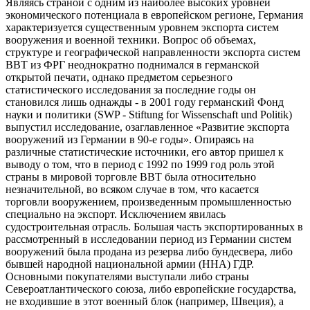
Являясь страной с одним из наиболее высоких уровней
экономического потенциала в европейском регионе, Германия
характеризуется существенным уровнем экспорта систем
вооружения и военной техники. Вопрос об объемах,
структуре и географической направленности экспорта систем
ВВТ из ФРГ неоднократно поднимался в германской
открытой печати, однако предметом серьезного
статистического исследования за последние годы он
становился лишь однажды - в 2001 году германский Фонд
науки и политики (SWP - Stiftung for Wissenschaft und Politik)
выпустил исследование, озаглавленное «Развитие экспорта
вооружений из Германии в 90-е годы». Опираясь на
различные статистические источники, его автор пришел к
выводу о том, что в период с 1992 по 1999 год роль этой
страны в мировой торговле ВВТ была относительно
незначительной, во всяком случае в том, что касается
торговли вооружением, произведенным промышленностью
специально на экспорт. Исключением явилась
судостроительная отрасль. Большая часть экспортированных в
рассмотренный в исследовании период из Германии систем
вооружений была продана из резерва либо бундесвера, либо
бывшей народной национальной армии (ННА) ГДР.
Основными покупателями выступали либо страны
Североатлантического союза, либо европейские государства,
не входившие в этот военный блок (например, Швеция), а