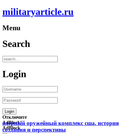
militaryarticle.ru
Menu
Search
Login
Отключите
AdBlock!
ядерный оружейный комплекс сша. история
AdBlock
создания и перспективы
—