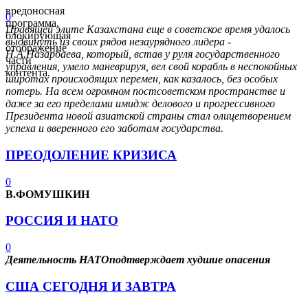
вредоносная
0
программа,
Правящей элите Казахстана еще в советское время удалось
блокирующая
выдвинуть из своих рядов незаурядного лидера -
отображение
Н.А.Назарбаева, который, встав у руля государственного
части
управления, умело маневрируя, вел свой корабль в неспокойных
контента.
широтах происходящих перемен, как казалось, без особых
потерь. На всем огромном постсоветском пространстве и
даже за его пределами имидж делового и прогрессивного
Президента новой азиатской страны стал олицетворением
успеха и вверенного его заботам государства.
ПРЕОДОЛЕНИЕ КРИЗИСА
0
В.ФОМУШКИН
РОССИЯ И НАТО
0
Деятельность НАТОподтверждает худшие опасения
США СЕГОДНЯ И ЗАВТРА