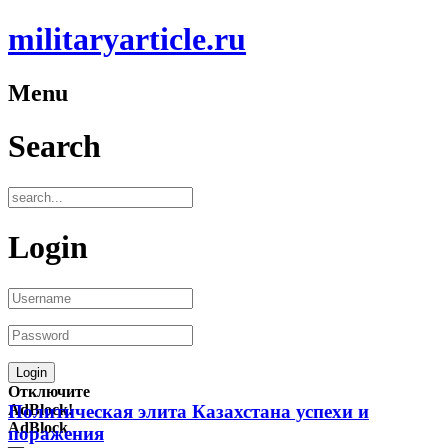
militaryarticle.ru
Menu
Search
Login
Отключите
AdBlock!
Политическая элита Казахстана успехи и
AdBlock
поражения
—