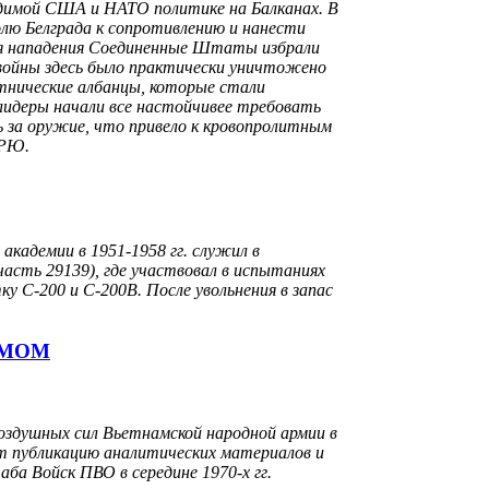
димой США и НАТО политике на Балканах. В
олю Белграда к сопротивлению и нанести
для нападения Соединенные Штаты избрали
 войны здесь было практически уничтожено
этнические албанцы, которые стали
лидеры начали все настойчивее требовать
ь за оружие, что привело к кровопролитным
СРЮ.
академии в 1951-1958 гг. служил в
часть 29139), где участвовал в испытаниях
ку С-200 и С-200В. После увольнения в запас
АМОМ
оздушных сил Вьетнамской народной армии в
ет публикацию аналитических материалов и
ба Войск ПВО в середине 1970-х гг.