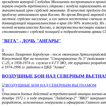
президент которой Слободан Милошевич воспротивился прово
первую очередь требовалось ударами с воздуха парализовать в
значительный урон сербской экономике. В качестве предлога 
проблему автономного края Косово. Во время Второй мировой
местное сербское население, и его затем постепенно сменили 
доминирующей национальностью в крае (до 90% жителей). Их 
полной независимости Косово, а экстремисты-косовары взялис
столкновениям с сербской полицией и подразделениями армии 
''ВЕГА'' - ДОЧЬ ''АНГАРЫ''
0
Михаил Лазаревич Бородулин - после окончания Артиллерийской 
Капустиной Яре на полигоне "Спецуправление № 3" (войсковая 
С-25, в 1958-1974 гг. служил в 4 ГУ МО, где курировал разработ
в 1974-1996 гг. работал в ЦКБ "Алмаз".
ВОЗДУШНЫЕ БОИ НАД СЕВЕРНЫМ ВЬЕТН
0
Описанием боевых действий истребительной авиации военно-в
декабре 1972 г. в ходе операции "Лайнбэкэр-2" "ВКО" заверша
разработок, исполненных генералами и офицерами Главного шта