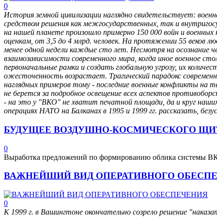
0
История земной цивилизации наглядно свидетельствует: военн
средством решения как межгосударственных, так и внутригосу
на нашей планете произошло примерно 150 000 войн и военных 
оценкам, от 3,5 до 4 млрд. человек. На протяжении 55 веков лю
менее одной недели каждые сто лет. Несмотря на осознание ч
взаимозависимости современного мира, когда иное военное ст
первоначальные рамки и создать глобальную угрозу, их количес
ожесточенность возрастает. Трагический парадокс современн
наглядных примеров тому - последние военные конфликты на 
не берется за подробное освещение всех аспектов противоборств
- на это у "ВКО" не хватит печатной площади, да и круг наши
операциях НАТО на Балканах в 1995 и 1999 гг. рассказать, безус
БУДУЩЕЕ ВОЗДУШНО-КОСМИЧЕСКОГО ЩИ
0
Выработка предложений по формированию облика системы ВК
ВАЖНЕЙШИЙ ВИД ОПЕРАТИВНОГО ОБЕСП
0
К 1999 г. в Вашингтоне окончательно созрело решение "наказа