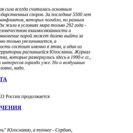
ая сила всегда считалась основным
дарственных споров. За последние 5500 лет
конфликтов, которых погибло, по разным
ди жили в условиях мира только 292 года -
еловечеством взаимосвязанности и
олкновение порой может далеко выйти за
тво только увеличивается, а
ости состоит именно в этом, и один из
территории распавшейся Югославии. Журнал
а, которые развернулись здесь в 1990-е гг.,
х интересов гораздо уже. Но о воздушных
ловно, надо.
ТА
О России продолжается
ЕЧЕНИЯ
ть" Югославию, а точнее - Сербию,