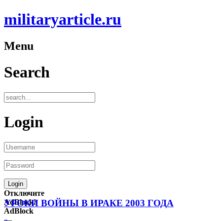
militaryarticle.ru
Menu
Search
Login
Отключите
AdBlock!
УРОКИ ВОЙНЫ В ИРАКЕ 2003 ГОДА
AdBlock
—