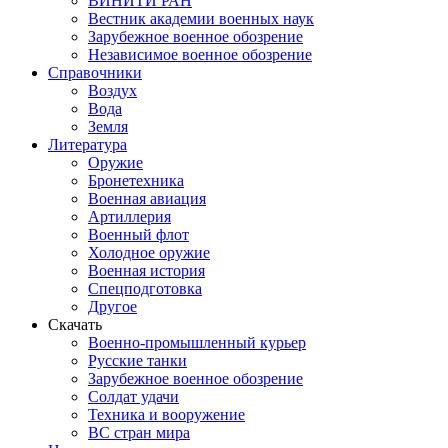
ВИНИТИ РАН
Вестник академии военных наук
Зарубежное военное обозрение
Независимое военное обозрение
Справочники
Воздух
Вода
Земля
Литература
Оружие
Бронетехника
Военная авиация
Артиллерия
Военный флот
Холодное оружие
Военная история
Спецподготовка
Другое
Скачать
Военно-промышленный курьер
Русские танки
Зарубежное военное обозрение
Солдат удачи
Техника и вооружение
ВС стран мира