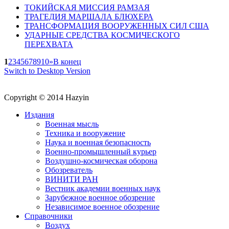
ТОКИЙСКАЯ МИССИЯ РАМЗАЯ
ТРАГЕДИЯ МАРШАЛА БЛЮХЕРА
ТРАНСФОРМАЦИЯ ВООРУЖЕННЫХ СИЛ США
УДАРНЫЕ СРЕДСТВА КОСМИЧЕСКОГО
ПЕРЕХВАТА
1
2
3
4
5
6
7
8
9
10
»
В конец
Switch to Desktop Version
Copyright © 2014 Hazyin
Издания
Военная мысль
Техника и вооружение
Наука и военная безопасность
Военно-промышленный курьер
Воздушно-космическая оборона
Обозреватель
ВИНИТИ РАН
Вестник академии военных наук
Зарубежное военное обозрение
Независимое военное обозрение
Справочники
Воздух