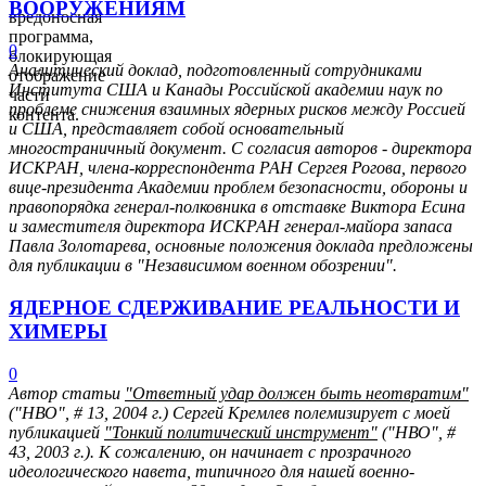
ВООРУЖЕНИЯМ
вредоносная
программа,
0
блокирующая
Аналитический доклад, подготовленный сотрудниками
отображение
Института США и Канады Российской академии наук по
части
проблеме снижения взаимных ядерных рисков между Россией
контента.
и США, представляет собой основательный
многостраничный документ. С согласия авторов - директора
ИСКРАН, члена-корреспондента РАН Сергея Рогова, первого
вице-президента Академии проблем безопасности, обороны и
правопорядка генерал-полковника в отставке Виктора Есина
и заместителя директора ИСКРАН генерал-майора запаса
Павла Золотарева, основные положения доклада предложены
для публикации в "Независимом военном обозрении".
ЯДЕРНОЕ СДЕРЖИВАНИЕ РЕАЛЬНОСТИ И
ХИМЕРЫ
0
Автор статьи
"Ответный удар должен быть неотвратим"
("НВО", # 13, 2004 г.) Сергей Кремлев полемизирует с моей
публикацией
"Тонкий политический инструмент"
("НВО", #
43, 2003 г.). К сожалению, он начинает с прозрачного
идеологического навета, типичного для нашей военно-