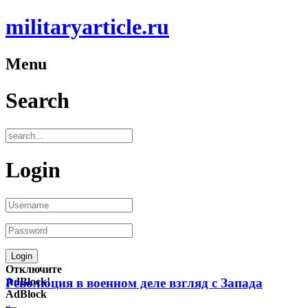
militaryarticle.ru
Menu
Search
Login
Отключите
AdBlock!
Революция в военном деле взгляд с Запада
AdBlock
—