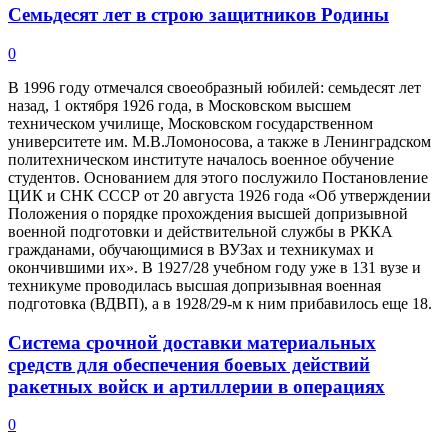
Семьдесят лет в строю защитников Родины
0
В 1996 году отмечался своеобразный юбилей: семьдесят лет
назад, 1 октября 1926 года, в Московском высшем
техническом училище, Московском государственном
университете им. М.В.Ломоносова, а также в Ленинградском
политехническом институте началось военное обучение
студентов. Основанием для этого послужило Постановление
ЦИК и СНК СССР от 20 августа 1926 года «Об утверждении
Положения о порядке прохождения высшей допризывной
военной подготовки и действительной службы в РККА
гражданами, обучающимися в ВУЗах и техникумах и
окончившими их». В 1927/28 учебном году уже в 131 вузе и
техникуме проводилась высшая допризывная военная
подготовка (ВДВП), а в 1928/29-м к ним прибавилось еще 18.
Система срочной доставки материальных
средств для обеспечения боевых действий
ракетных войск и артиллерии в операциях
0