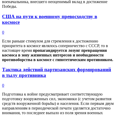
военачальника, внесшего неоценимый вклад в достижение
Победы.
США на пути к военному превосходству в
космосе
0
Если раньше стимулом для стремления к достижению
приоритета в космосе являлось соперничество с СССР, то в
настоящее время
пропагандируется лозунг превращения
космоса в зону жизненных интересов и необходимости
противоборства в космосе с гипотетическим противником.
Тактика действий партизанских формирований
в тылу противника
0
Подготовка к войне предусматривает соответствующую
подготовку вооруженных сил, экономики (с учетом развития
средств вооруженной борьбы) и населения. Если первым двум
направлениям в периодической печати уделяется достаточно
внимания, то последнее выпало из поля зрения военных