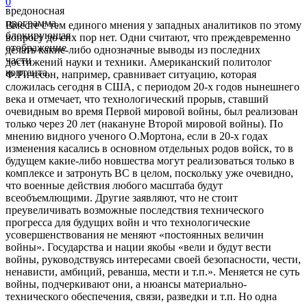
0
вредоносная
программа,
Вместе с тем единого мнения у западных аналитиков по этому
блокирующая
вопросу до сих пор нет. Одни считают, что преждевременно
отображение
делать какие-либо однозначные выводы из последних
части
достижений науки и техники. Американский политолог
контента.
Ф.Ричесон, например, сравнивает ситуацию, которая
сложилась сегодня в США, с периодом 20-х годов нынешнего
века и отмечает, что технологический прорыв, ставший
очевидным во время Первой мировой войны, был реализован
только через 20 лет (накануне Второй мировой войны). По
мнению видного ученого О.Мортона, если в 20-х годах
изменения касались в основном отдельных родов войск, то в
будущем какие-либо новшества могут реализоваться только в
комплексе и затронуть ВС в целом, поскольку уже очевидно,
что военные действия любого масштаба будут
всеобъемлющими. Другие заявляют, что не стоит
преувеличивать возможные последствия технического
прогресса для будущих войн и что технологические
усовершенствования не меняют «постоянных величин
войны». Государства и нации якобы «вели и будут вести
войны, руководствуясь интересами своей безопасности, чести,
ненависти, амбиций, реванша, мести и т.п.». Меняется не суть
войны, подчеркивают они, а нюансы материально-
технического обеспечения, связи, разведки и т.п. Но одна