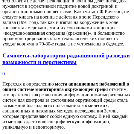
технология не делает революции в военном деле: последняя
нуждается в эффективной подпитке новой доктриной и
организационными новшествами. Как считает Ф.Ричесон, не
следует кивать на военные действия в зоне Персидского
залива (1991 год), так как и взятая на вооружение в ходе
конфликта американцами и их союзниками концепция
«воздушно-наземная операция (сражение)», и большинство
продемонстрированных там технологических новшеств
уходят корнями в 70-80-е годы, а не устремлены в будущее.
Самолеты-лаборатории радиационной разведки
возможности и перспективы
0
Переходя к определению
места авиационных наблюдений в
общей системе мониторинга окружающей среды
отметим,
что практическая реализация информационно-измерительных
систем для контроля за состоянием окружающей среды стала
возможной благодаря использованию космических,
авиационных и наземных методов исследования Земли,
которые представляют собой единую систему. В ней каждый
из методов дает свою специфическую информацию,
уникальную и неповторимую.