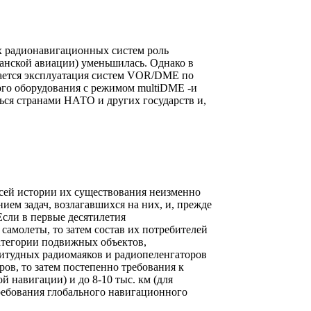
х радионавигационных систем роль
анской авиации) уменьшилась. Однако в
ается эксплуатация систем VOR/DME по
вого оборудования с режимом multiDME -и
ься странами НАТО и других государств и,
сей истории их существования неизменно
ем задач, возлагавшихся на них, и, прежде
Если в первые десятилетия
амолеты, то затем состав их потребителей
категории подвижных объектов,
итудных радиомаяков и радиопеленгаторов
ров, то затем постепенно требования к
й навигации) и до 8-10 тыс. км (для
ребования глобального навигационного