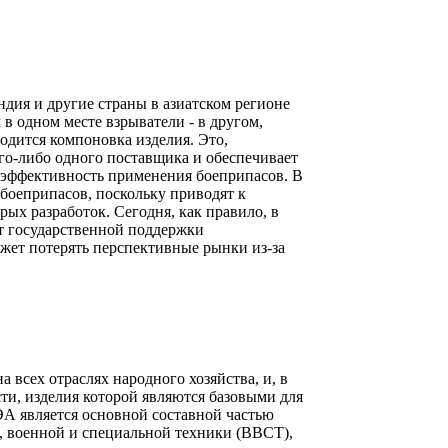
дия и другие страны в азиатском регионе
в одном месте взрыватели - в другом,
водится компоновка изделия. Это,
го-либо одного поставщика и обеспечивает
и эффективность применения боеприпасов. В
боеприпасов, поскольку приводят к
рых разработок. Сегодня, как правило, в
ет государственной поддержки
ожет потерять перспективные рынки из-за
а всех отраслях народного хозяйства, и, в
и, изделия которой являются базовыми для
ЭА является основной составной частью
, военной и специальной техники (ВВСТ),