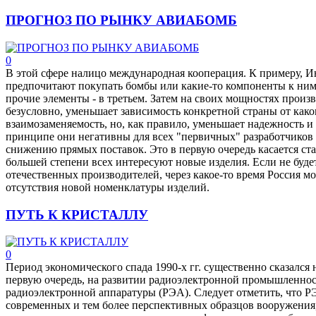
ПРОГНОЗ ПО РЫНКУ АВИАБОМБ
0
В этой сфере налицо международная кооперация. К примеру, Ин
предпочитают покупать бомбы или какие-то компоненты к ним 
прочие элементы - в третьем. Затем на своих мощностях произ
безусловно, уменьшает зависимость конкретной страны от како
взаимозаменяемость, но, как правило, уменьшает надежность 
принципе они негативны для всех "первичных" разработчиков 
снижению прямых поставок. Это в первую очередь касается ста
большей степени всех интересуют новые изделия. Если не буд
отечественных производителей, через какое-то время Россия м
отсутствия новой номенклатуры изделий.
ПУТЬ К КРИСТАЛЛУ
0
Период экономического спада 1990-х гг. существенно сказался н
первую очередь, на развитии радиоэлектронной промышленност
радиоэлектронной аппаратуры (РЭА). Следует отметить, что Р
современных и тем более перспективных образцов вооружения