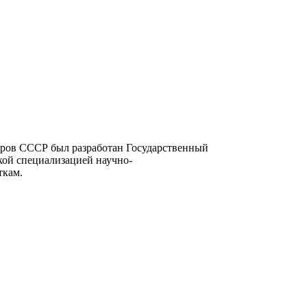
тров СССР был разработан Государственный
кой специализацией научно-
ткам.