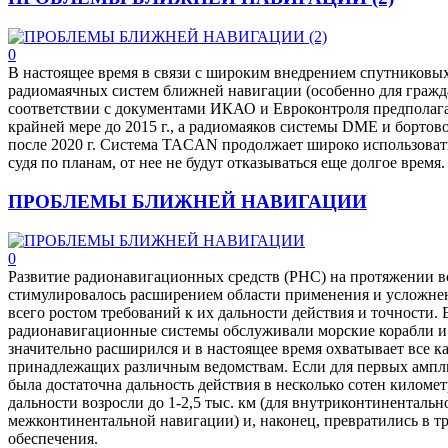
0
В настоящее время в связи с широким внедрением спутниковы
радиомаячных систем ближней навигации (особенно для гражд
соответствии с документами ИКАО и Евроконтроля предполаг
крайней мере до 2015 г., а радиомаяков системы DME и борто
после 2020 г. Система TACAN продолжает широко использоват
судя по планам, от нее не будут отказываться еще долгое время.
ПРОБЛЕМЫ БЛИЖНЕЙ НАВИГАЦИИ
0
Развитие радионавигационных средств (РНС) на протяжении в
стимулировалось расширением области применения и усложнени
всего ростом требований к их дальности действия и точности. 
радионавигационные системы обслуживали морские корабли и с
значительно расширился и в настоящее время охватывает все 
принадлежащих различным ведомствам. Если для первых ампл
была достаточна дальность действия в несколько сотен километ
дальности возросли до 1-2,5 тыс. км (для внутриконтинентально
межконтинентальной навигации) и, наконец, превратились в т
обеспечения.